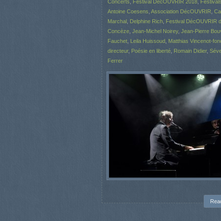
Concerts
,
Festival DécOUVRIR 2018
,
Festival
Antoine Coesens
,
Association DécOUVRIR
,
Ca
Marchal
,
Delphine Rich
,
Festival DécOUVRIR 
Concèze
,
Jean-Michel Noirey
,
Jean-Pierre Bouv
Fauchet
,
Leila Huissoud
,
Matthias Vincenot-fon
directeur
,
Poésie en liberté
,
Romain Didier
,
Séve
Ferrer
Rea