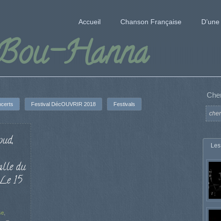
Accueil
Chanson Française
D’une 
 Bou-Hanna
Che
certs
Festival DécOUVRIR 2018
Festivals
oud,
Les
lle du
 Le 15
se
,