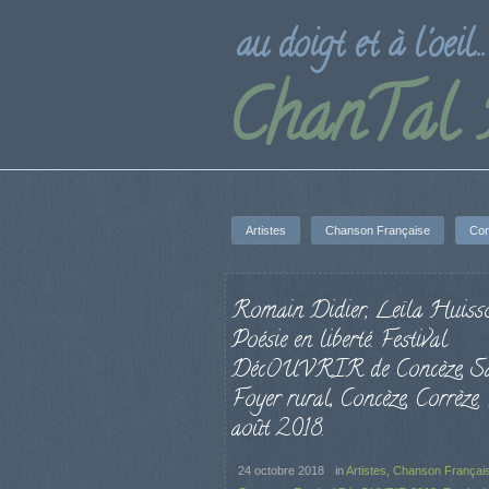
au doigt et à l'oeil...
ChanTal
Artistes
Chanson Française
Con
Romain Didier, Leïla Huiss
Poésie en liberté. Festival
DécOUVRIR de Concèze, Sa
Foyer rural, Concèze, Corrèze.
août 2018.
24 octobre 2018
in
Artistes
,
Chanson Françai