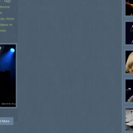
s
Tags:
therine
de
ier
,
Kévin
dateur et
rine
d More