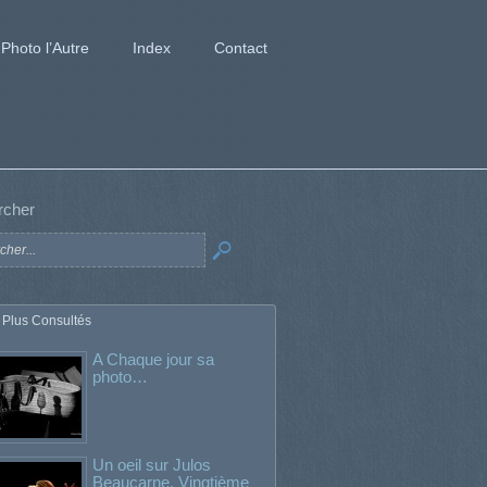
Photo l’Autre
Index
Contact
rcher
 Plus Consultés
A Chaque jour sa
photo…
Un oeil sur Julos
Beaucarne. Vingtième