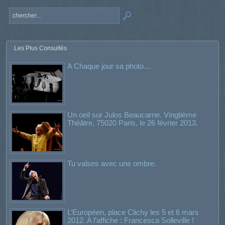
Les Plus Consultés
A Chaque jour sa photo…
Un oeil sur Julos Beaucarne. Vingtième
Théâtre, 75020 Paris, le 26 février 2013.
Tu valses avec une ombre.
L’Européen, place Clichy les 5 et 6 mars
2012. A l’affiche : Francesca Solleville !