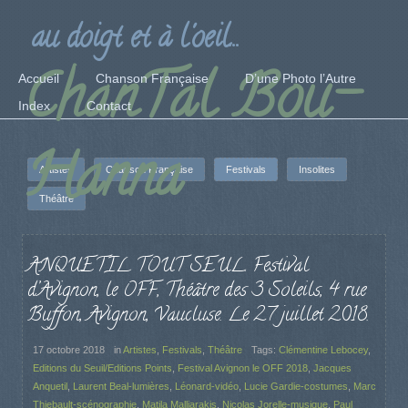
au doigt et à l'oeil...
ChanTal Bou-
Accueil
Chanson Française
D’une Photo l’Autre
Index
Contact
Hanna
Artistes
Chanson Française
Festivals
Insolites
Théâtre
ANQUETIL TOUT SEUL. Festival
d’Avignon, le OFF, Théâtre des 3 Soleils, 4 rue
Buffon, Avignon, Vaucluse. Le 27 juillet 2018.
17 octobre 2018
in
Artistes
,
Festivals
,
Théâtre
Tags:
Clémentine Lebocey
,
Editions du Seuil/Editions Points
,
Festival Avignon le OFF 2018
,
Jacques
Anquetil
,
Laurent Beal-lumières
,
Léonard-vidéo
,
Lucie Gardie-costumes
,
Marc
Thiebault-scénographie
,
Matila Malliarakis
,
Nicolas Jorelle-musique
,
Paul