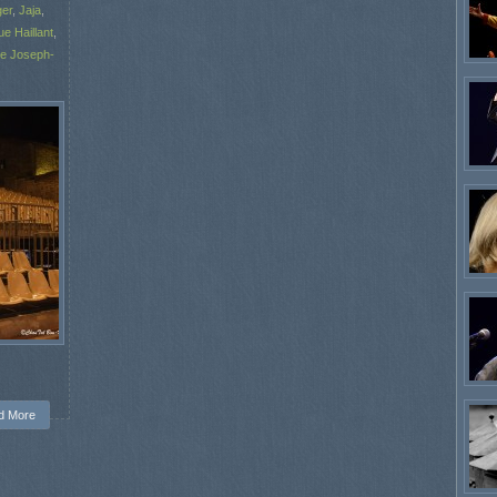
er
,
Jaja
,
e Haillant
,
e Joseph-
d More