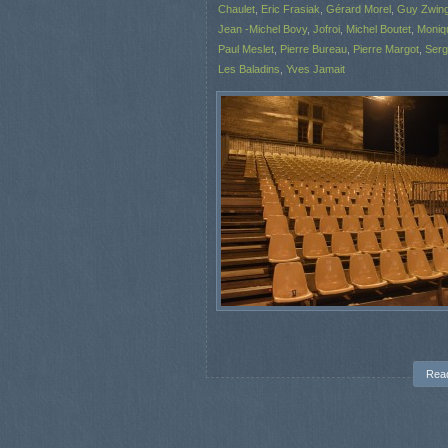
Chaulet
,
Eric Frasiak
,
Gérard Morel
,
Guy Zwing
Jean -Michel Bovy
,
Jofroi
,
Michel Boutet
,
Moniqu
Paul Meslet
,
Pierre Bureau
,
Pierre Margot
,
Serg
Les Baladins
,
Yves Jamait
Rea