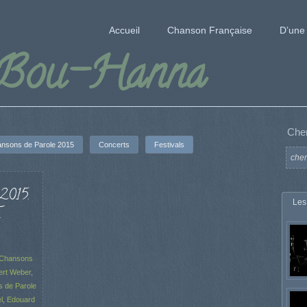
Accueil
Chanson Française
D’une 
 Bou-Hanna
Che
nsons de Parole 2015
Concerts
Festivals
 2015.
Les
.
Chansons
ert Weber
,
 de Parole
l
,
Edouard