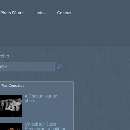
Photo l’Autre
Index
Contact
rcher
 Plus Consultés
A Chaque jour sa
photo…
Un oeil sur Julos
Beaucarne. Vingtième