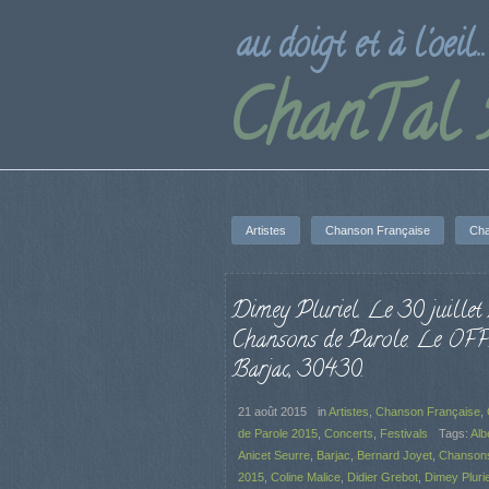
au doigt et à l'oeil...
ChanTal
Artistes
Chanson Française
Cha
Dimey Pluriel. Le 30 juillet
Chansons de Parole. Le OFF
Barjac, 30430.
21 août 2015
in
Artistes
,
Chanson Française
,
de Parole 2015
,
Concerts
,
Festivals
Tags:
Alb
Anicet Seurre
,
Barjac
,
Bernard Joyet
,
Chansons
2015
,
Coline Malice
,
Didier Grebot
,
Dimey Plurie