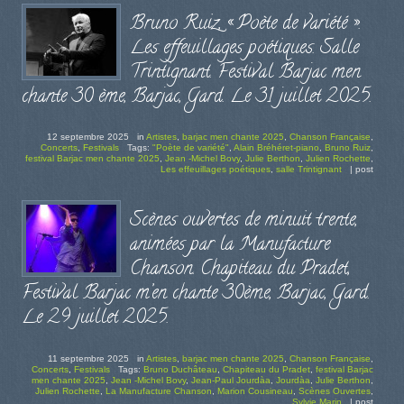
Bruno Ruiz, « Poète de variété ».
Les effeuillages poétiques. Salle
Trintignant. Festival Barjac men
chante 30 ème, Barjac, Gard. Le 31 juillet 2025.
12 septembre 2025
in
Artistes
,
barjac men chante 2025
,
Chanson Française
,
Concerts
,
Festivals
Tags:
"Poète de variété"
,
Alain Bréhéret-piano
,
Bruno Ruiz
,
festival Barjac men chante 2025
,
Jean -Michel Bovy
,
Julie Berthon
,
Julien Rochette
,
Les effeuillages poétiques
,
salle Trintignant
|
post
Scènes ouvertes de minuit trente,
animées par la Manufacture
Chanson. Chapiteau du Pradet,
Festival Barjac m’en chante 30ème, Barjac, Gard.
Le 29 juillet 2025.
11 septembre 2025
in
Artistes
,
barjac men chante 2025
,
Chanson Française
,
Concerts
,
Festivals
Tags:
Bruno Duchâteau
,
Chapiteau du Pradet
,
festival Barjac
men chante 2025
,
Jean -Michel Bovy
,
Jean-Paul Jourdàa
,
Jourdàa
,
Julie Berthon
,
Julien Rochette
,
La Manufacture Chanson
,
Marion Cousineau
,
Scènes Ouvertes
,
Sylvie Marin
|
post