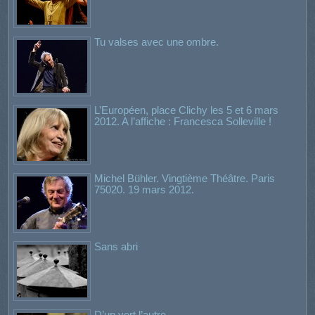
Tu valses avec une ombre.
L’Européen, place Clichy les 5 et 6 mars
2012. A l’affiche : Francesca Solleville !
Michel Bühler. Vingtième Théâtre. Paris
75020. 19 mars 2012.
Sans abri
D’un vert l’autre…