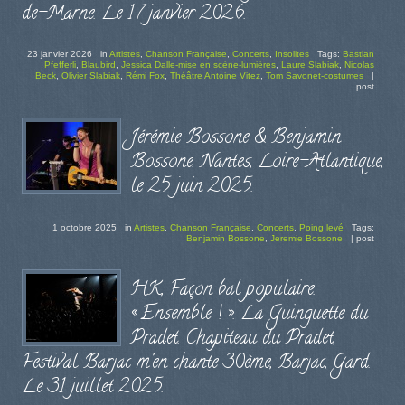
de-Marne. Le 17 janvier 2026.
23 janvier 2026
in
Artistes
,
Chanson Française
,
Concerts
,
Insolites
Tags:
Bastian
Pfefferli
,
Blaubird
,
Jessica Dalle-mise en scène-lumières
,
Laure Slabiak
,
Nicolas
Beck
,
Olivier Slabiak
,
Rémi Fox
,
Théâtre Antoine Vitez
,
Tom Savonet-costumes
|
post
Jérémie Bossone & Benjamin
Bossone. Nantes, Loire-Atlantique,
le 25 juin 2025.
1 octobre 2025
in
Artistes
,
Chanson Française
,
Concerts
,
Poing levé
Tags:
Benjamin Bossone
,
Jeremie Bossone
|
post
HK, Façon bal populaire.
« Ensemble ! ». La Guinguette du
Pradet. Chapiteau du Pradet,
Festival Barjac m’en chante 30ème, Barjac, Gard.
Le 31 juillet 2025.