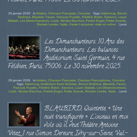
29 janvier 2026
in
Artistes
,
Chanson Française
,
Concerts
Tags:
Askehoug
,
Benoit
Dorémus
,
Blaubird
,
Faune
,
François Puyalto
,
Frédéric Bobin
,
Garance
,
Laure
Slabiak
,
Les Dimanchanteurs
,
Lizzie
,
Nicolas Bacchus
,
Patrick Engel
,
Petite Gueule
,
Romain Lemire
,
Vaslo
,
Xavier Lacouture -mise en scène
|
post
Les Dimanchanteurs. 10 Ans des
Dimanchanteurs. Les balances.
Auditorium Saint Germain, 4 rue
Félibien, Paris, 75006. Le 30 novembre 2025.
28 janvier 2026
in
Artistes
,
Chanson Française
,
Chanson Francophone
,
Concerts
Tags:
Askehoug
,
Auditorium Saint Germain
,
Benoit Dorémus
,
Blaubird
,
Faune
,
François Puyalto
,
Frédéric Bobin
,
Garance
,
Laure Slabiak
,
Les Dimanchanteurs
,
Lizzie
,
Nicolas Bacchus
,
Patrick Engel
,
Petite Gueule
,
Romain Lemire
,
Vaslo
|
post
BLAUBIRD, Quintette, « Une
nuit transfigurée ». L’oiseau en moi
vole où il veut.Théâtre Antoine
Vitez, 1 rue Simon Dereure, Ivry-sur-Seine, Val-