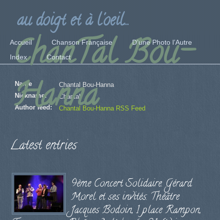
au doigt et à l'oeil...
ChanTal Bou-
Accueil
Chanson Française
D’une Photo l’Autre
Index
Contact
Hanna
Name
Chantal Bou-Hanna
Nickname:
Chantal
Author feed:
Chantal Bou-Hanna RSS Feed
Latest entries
9ème Concert Solidaire. Gérard
Morel et ses invités. Théâtre
Jacques Bodoin, 1 place Rampon,