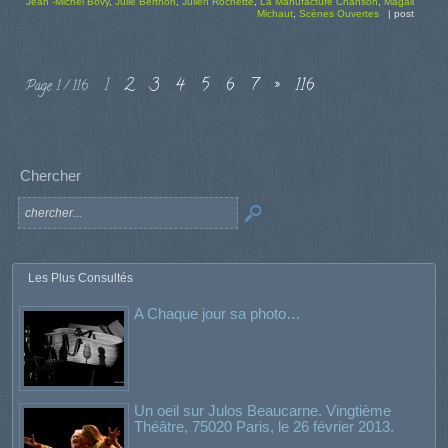
Jean -Michel Bovy
,
Julie Berthon
,
Julien Rochette
,
La Manufacture Chanson
,
Magali
Michaut
,
Scènes Ouvertes
|
post
1
2
3
4
5
6
7
»
116
Page 1 / 116
Chercher
Les Plus Consultés
A Chaque jour sa photo…
Un oeil sur Julos Beaucarne. Vingtième
Théâtre, 75020 Paris, le 26 février 2013.