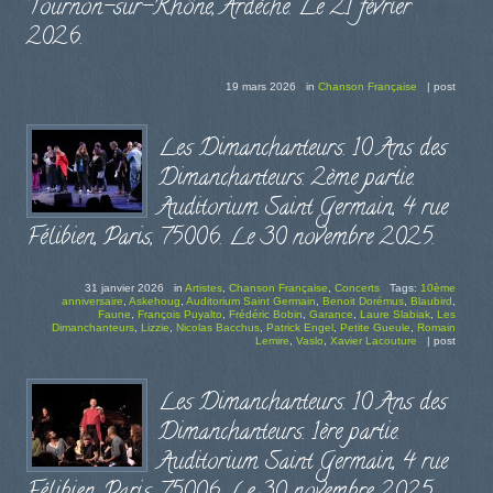
Tournon-sur-Rhône, Ardèche. Le 21 février
2026.
19 mars 2026
in
Chanson Française
|
post
Les Dimanchanteurs. 10 Ans des
Dimanchanteurs. 2ème partie.
Auditorium Saint Germain, 4 rue
Félibien, Paris, 75006. Le 30 novembre 2025.
31 janvier 2026
in
Artistes
,
Chanson Française
,
Concerts
Tags:
10ème
anniversaire
,
Askehoug
,
Auditorium Saint Germain
,
Benoit Dorémus
,
Blaubird
,
Faune
,
François Puyalto
,
Frédéric Bobin
,
Garance
,
Laure Slabiak
,
Les
Dimanchanteurs
,
Lizzie
,
Nicolas Bacchus
,
Patrick Engel
,
Petite Gueule
,
Romain
Lemire
,
Vaslo
,
Xavier Lacouture
|
post
Les Dimanchanteurs. 10 Ans des
Dimanchanteurs. 1ère partie.
Auditorium Saint Germain, 4 rue
Félibien, Paris, 75006. Le 30 novembre 2025.