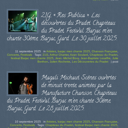
21G, « Res Publica ». Les
découvertes du Pradet. Chapiteau
du Pradet, Festival Barjac m’en
chante 30ème, Barjac, Gard. Le 30 juillet 2025.
11 septembre 2025
in
Artistes
,
barjac men chante 2025
,
Chanson Française
,
Concerts
,
Festivals
Tags:
21G
,
Arthur Charrier
,
Azan Soulard
,
Chapiteau du Pradet
,
festival Barjac men chante 2025
,
Jean -Michel Bovy
,
Jean-Baptiste Lesaffre
,
Julie
Berthon
,
Julien Rochette
,
Les Découvertes du Pradet
|
post
Magali Michaut. Scènes ouvertes
de minuit trente, animées par la
Manufacture Chanson. Chapiteau
du Pradet, Festival Barjac m’en chante 30ème,
Barjac, Gard. Le 28 juillet 2025.
10 septembre 2025
in
Artistes
,
barjac men chante 2025
,
Chanson Française
,
Concerts
,
Festivals
Tags:
Chapiteau du Pradet
,
festival Barjac men chante 2025
,