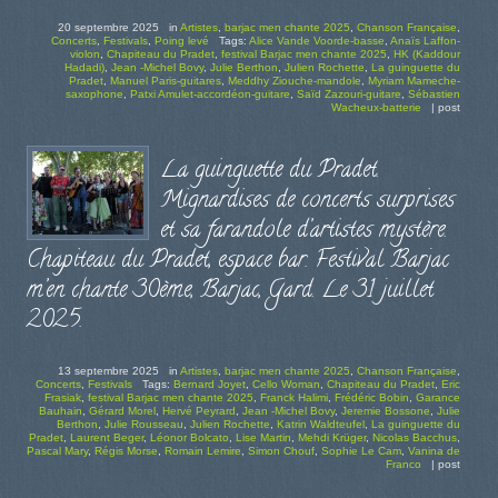
20 septembre 2025
in
Artistes
,
barjac men chante 2025
,
Chanson Française
,
Concerts
,
Festivals
,
Poing levé
Tags:
Alice Vande Voorde-basse
,
Anaïs Laffon-
violon
,
Chapiteau du Pradet
,
festival Barjac men chante 2025
,
HK (Kaddour
Hadadi)
,
Jean -Michel Bovy
,
Julie Berthon
,
Julien Rochette
,
La guinguette du
Pradet
,
Manuel Paris-guitares
,
Meddhy Ziouche-mandole
,
Myriam Mameche-
saxophone
,
Patxi Amulet-accordéon-guitare
,
Saïd Zazouri-guitare
,
Sébastien
Wacheux-batterie
|
post
La guinguette du Pradet.
Mignardises de concerts surprises
et sa farandole d’artistes mystère.
Chapiteau du Pradet, espace bar. Festival Barjac
m’en chante 30ème, Barjac, Gard. Le 31 juillet
2025.
13 septembre 2025
in
Artistes
,
barjac men chante 2025
,
Chanson Française
,
Concerts
,
Festivals
Tags:
Bernard Joyet
,
Cello Woman
,
Chapiteau du Pradet
,
Eric
Frasiak
,
festival Barjac men chante 2025
,
Franck Halimi
,
Frédéric Bobin
,
Garance
Bauhain
,
Gérard Morel
,
Hervé Peyrard
,
Jean -Michel Bovy
,
Jeremie Bossone
,
Julie
Berthon
,
Julie Rousseau
,
Julien Rochette
,
Katrin Waldteufel
,
La guinguette du
Pradet
,
Laurent Beger
,
Léonor Bolcato
,
Lise Martin
,
Mehdi Krüger
,
Nicolas Bacchus
,
Pascal Mary
,
Régis Morse
,
Romain Lemire
,
Simon Chouf
,
Sophie Le Cam
,
Vanina de
Franco
|
post