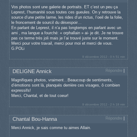
Vos photos sont une galerie de portraits. ET c’est un peu ça
Leprest, l’humanité sous toutes ces gueules. On y retrouve la
source d’une petite larme, les rides d’un rictus, l’oeil de la folie,
le froncement de sourcil du désespoir…
En parlant de Leprest, il n’a pas longtemps en parlant avec un
ami , ma langue a fourché: « orphallain » ai- je dit. Je ne trouve
pas ce terme très joli mais je l’ai trouvé juste sur le moment.
Merci pour votre travail, merci pour moi et merci de vous.
G.POLi
9 décembre 2012 - 0 h 51 min
Répondre
|
DELIGNE Annick
Magnifiques photos, vraiment…Beaucoup de sentiments,
d’émotions sont là, planqués derrière ces visages, ô combien
expressifs!
Merci, Chantal, et de tout coeur!
9 décembre 2012 - 2 h 18 min
Répondre
|
Chantal Bou-Hanna
Merci Annick, je sais comme tu aimes Allain.