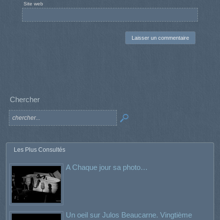
Site web
Chercher
Les Plus Consultés
A Chaque jour sa photo…
Un oeil sur Julos Beaucarne. Vingtième