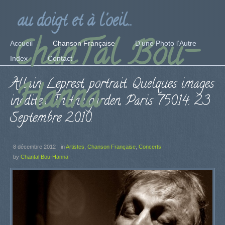
au doigt et à l'oeil...
ChanTal Bou-
Accueil
Chanson Française
D’une Photo l’Autre
Index
Contact
Allain Leprest, portrait. Quelques images
Hanna
inédites. In the garden, Paris 75014. 23
Septembre 2010.
8 décembre 2012
in
Artistes
,
Chanson Française
,
Concerts
by
Chantal Bou-Hanna