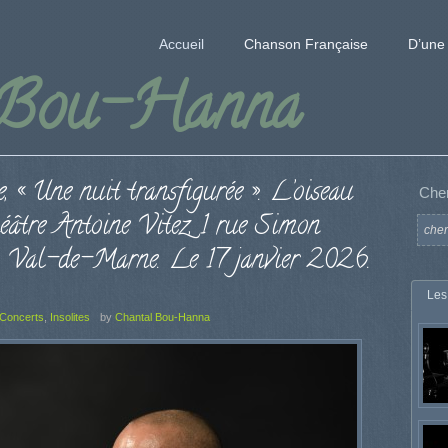
Accueil
Chanson Française
D’une 
 Bou-Hanna
 Une nuit transfigurée ». L’oiseau
Che
héâtre Antoine Vitez, 1 rue Simon
, Val-de-Marne. Le 17 janvier 2026.
Les
Concerts
,
Insolites
by
Chantal Bou-Hanna