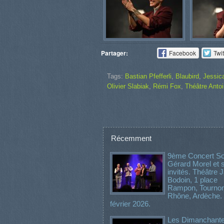
Partager:
Facebook
Twit
Tags:
Bastian Pfefferli
,
Blaubird
,
Jessic
Olivier Slabiak
,
Rémi Fox
,
Théâtre Antoi
Récemment
9ème Concert Sol
Gérard Morel et 
invités. Théâtre
Bodoin, 1 place
Rampon, Tournon
Rhône, Ardèche.
février 2026.
Les Dimanchante