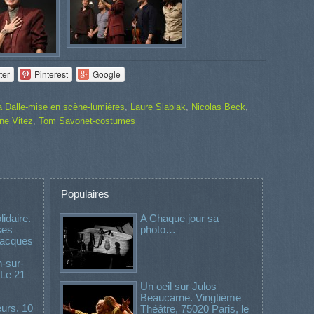
ter
Pinterest
Google
a Dalle-mise en scène-lumières
,
Laure Slabiak
,
Nicolas Beck
,
ne Vitez
,
Tom Savonet-costumes
Populaires
idaire.
A Chaque jour sa
ses
photo…
 Jacques
-sur-
 Le 21
Un oeil sur Julos
Beaucarne. Vingtième
urs. 10
Théâtre, 75020 Paris, le