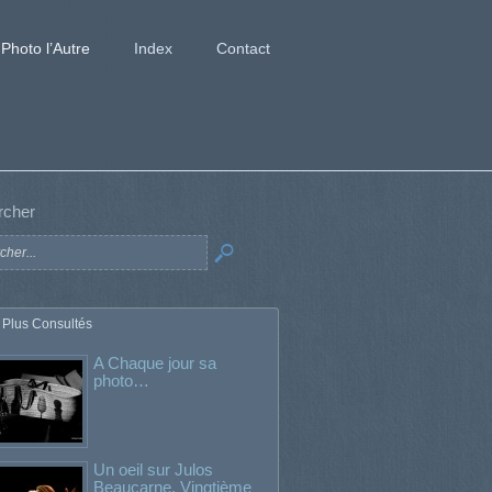
Photo l’Autre
Index
Contact
rcher
 Plus Consultés
A Chaque jour sa
photo…
Un oeil sur Julos
Beaucarne. Vingtième