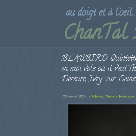
au doigt et à l'oeil...
ChanTal
BLAUBIRD, Quintette, «
en moi vole où il veut.T
Dereure, Ivry-sur-Seine
23 janvier 2026
in
Artistes
,
Chanson Française
,