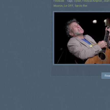
Festivals
Tags:
Dylan
,
Festival Avignon
,
Jean-
Mouron
,
Le OFF
,
Sarclo Ret
Rea