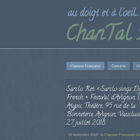
au doigt et à l'oeil...
ChanTal
Chanson Française
Concerts
Fe
Sarclo Ret: « Sarclo sings D
French ». Festival d’Avignon, 
Atypic Théâtre, 95 rue de la
Bonneterie, Avignon, Vauclus
27 juillet 2018.
19 septembre 2018
in
Chanson Française
,
Co