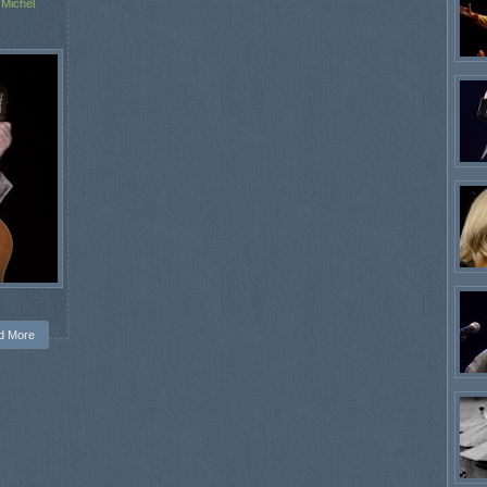
Michel
d More