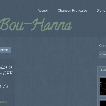
Accueil
Chanson Française
D’une 
 Bou-Hanna
Che
stivals
ylan in
Les
le OFF.
e. Le
ncerts
,