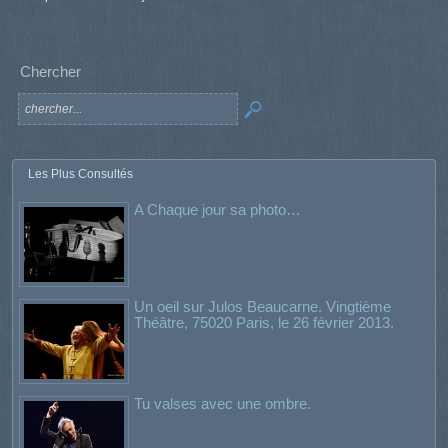
Chercher
Les Plus Consultés
A Chaque jour sa photo…
Un oeil sur Julos Beaucarne. Vingtième
Théâtre, 75020 Paris, le 26 février 2013.
Tu valses avec une ombre.