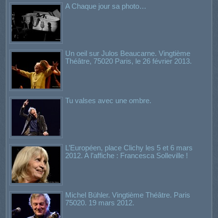
A Chaque jour sa photo…
Un oeil sur Julos Beaucarne. Vingtième
Théâtre, 75020 Paris, le 26 février 2013.
Tu valses avec une ombre.
L’Européen, place Clichy les 5 et 6 mars
2012. A l’affiche : Francesca Solleville !
Michel Bühler. Vingtième Théâtre. Paris
75020. 19 mars 2012.