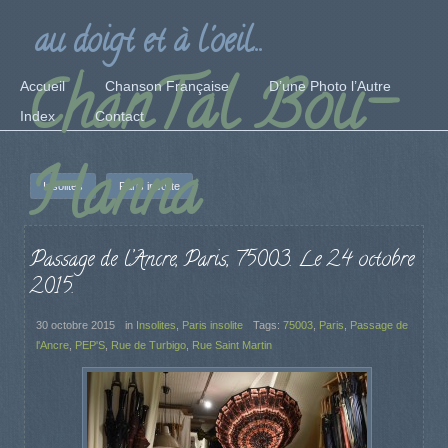
au doigt et à l'oeil...
ChanTal Bou-
Accueil
Chanson Française
D’une Photo l’Autre
Index
Contact
Hanna
Insolites
Paris insolite
Passage de l’Ancre, Paris, 75003. Le 24 octobre
2015.
30 octobre 2015
in
Insolites
,
Paris insolite
Tags:
75003
,
Paris
,
Passage de
l'Ancre
,
PEP'S
,
Rue de Turbigo
,
Rue Saint Martin