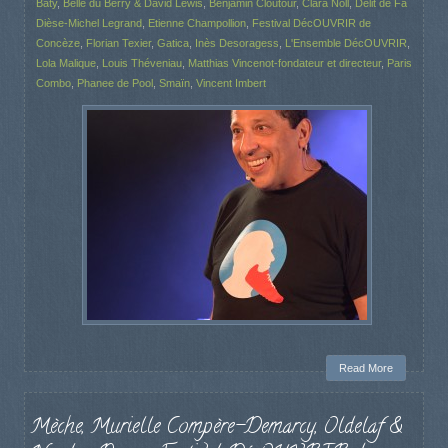
Bâty
,
Belle du Berry & David Lewis
,
Benjamin Cloutour
,
Clara Noll
,
Délit de Fa
Dièse-Michel Legrand
,
Etienne Champollion
,
Festival DécOUVRIR de
Concèze
,
Florian Texier
,
Gatica
,
Inès Desoragess
,
L'Ensemble DécOUVRIR
,
Lola Malique
,
Louis Théveniau
,
Matthias Vincenot-fondateur et directeur
,
Paris
Combo
,
Phanee de Pool
,
Smaïn
,
Vincent Imbert
Read More
Mèche, Murielle Compère-Demarcy, Oldelaf &