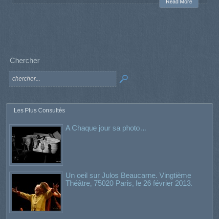
Read More
Chercher
Les Plus Consultés
A Chaque jour sa photo…
Un oeil sur Julos Beaucarne. Vingtième
Théâtre, 75020 Paris, le 26 février 2013.