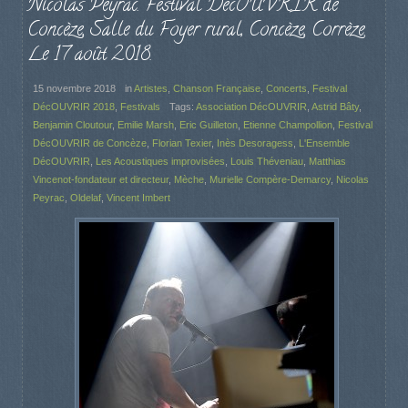
Nicolas Peyrac. Festival DécOUVRIR de
Concèze, Salle du Foyer rural, Concèze, Corrèze.
Le 17 août 2018.
15 novembre 2018
in
Artistes
,
Chanson Française
,
Concerts
,
Festival
DécOUVRIR 2018
,
Festivals
Tags:
Association DécOUVRIR
,
Astrid Bâty
,
Benjamin Cloutour
,
Emilie Marsh
,
Eric Guilleton
,
Etienne Champollion
,
Festival
DécOUVRIR de Concèze
,
Florian Texier
,
Inès Desoragess
,
L'Ensemble
DécOUVRIR
,
Les Acoustiques improvisées
,
Louis Théveniau
,
Matthias
Vincenot-fondateur et directeur
,
Mèche
,
Murielle Compère-Demarcy
,
Nicolas
Peyrac
,
Oldelaf
,
Vincent Imbert