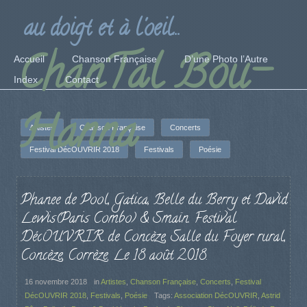
au doigt et à l'oeil...
ChanTal Bou-
Accueil
Chanson Française
D’une Photo l’Autre
Index
Contact
Hanna
Artistes
Chanson Française
Concerts
Festival DécOUVRIR 2018
Festivals
Poésie
Phanee de Pool, Gatica, Belle du Berry et David
Lewis(Paris Combo) & Smaïn. Festival
DécOUVRIR de Concèze, Salle du Foyer rural,
Concèze, Corrèze. Le 18 août 2018.
16 novembre 2018
in
Artistes
,
Chanson Française
,
Concerts
,
Festival
DécOUVRIR 2018
,
Festivals
,
Poésie
Tags:
Association DécOUVRIR
,
Astrid