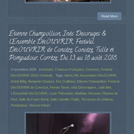
Read More
Étienne Champollion, Inès Desorages &
l’Ensemble DécOUVRIR, Festival
DécOUVRIR de Concèze, Concèze, Tulle et
Pompadour, Corrèze. Du 13 au 18 août 2018.
4 novembre 2018
in
Artistes
,
Chanson Française
,
Concerts
,
Festival
DécOUVRIR 2018
,
Festivals
Tags:
Alexis HK
,
Association DécOUVRIR
,
Astrid Bâty
,
Benjamin Cloutour
,
Eric Guilleton
,
Etienne Champollion
,
Festival
DécOUVRIR de Concèze
,
Florian Texier
,
Inès Desoragess
,
Julie Biet
,
L'Ensemble DécOUVRIR
,
Louis Théveniau
,
Matthias Vincenot
,
Phanee de
Pool
,
Salle du Foyer Rural
,
Salle Latreille (Tulle)
,
Terrasses du château
Pompadour
,
Vincent Imbert