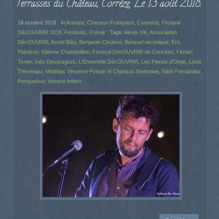
Terrasses du Château, Corrèze. Le 13 août 2018.
18 octobre 2018
in
Artistes
,
Chanson Française
,
Concerts
,
Festival
DécOUVRIR 2018
,
Festivals
,
Poésie
Tags:
Alexis HK
,
Association
DécOUVRIR
,
Astrid Bâty
,
Benjamin Cloutour
,
Benson'-technique
,
Éric
Poindron
,
Etienne Champollion
,
Festival DécOUVRIR de Concèze
,
Florian
Texier
,
Inès Desoragess
,
L'Ensemble DécOUVRIR
,
Les Pianos d'Objat
,
Louis
Théveniau
,
Matthias Vincenot-Poésie et Chanson Sorbonne
,
Nilda Fernández
,
Pompadour
,
Vincent Imbert