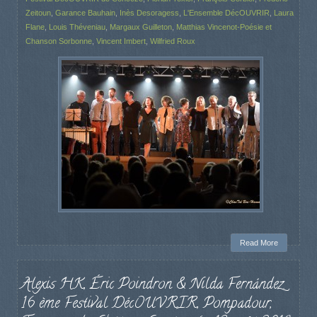
Zeitoun
,
Garance Bauhain
,
Inès Desoragess
,
L'Ensemble DécOUVRIR
,
Laura
Flane
,
Louis Théveniau
,
Margaux Guilleton
,
Matthias Vincenot-Poésie et
Chanson Sorbonne
,
Vincent Imbert
,
Wilfried Roux
Read More
Alexis HK, Éric Poindron & Nilda Fernández.
16 ème Festival DécOUVRIR, Pompadour,