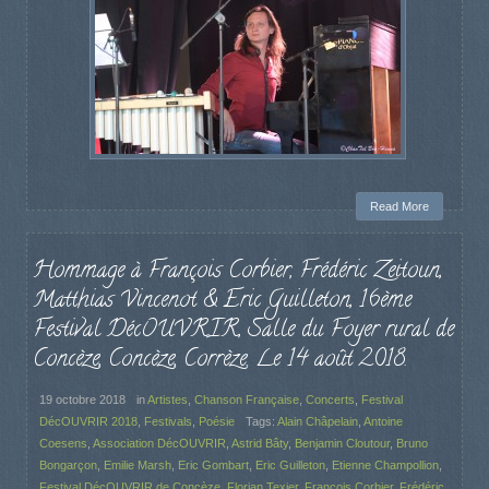
Read More
Hommage à François Corbier, Frédéric Zeitoun,
Matthias Vincenot & Eric Guilleton, 16ème
Festival DécOUVRIR, Salle du Foyer rural de
Concèze, Concèze, Corrèze. Le 14 août 2018.
19 octobre 2018
in
Artistes
,
Chanson Française
,
Concerts
,
Festival
DécOUVRIR 2018
,
Festivals
,
Poésie
Tags:
Alain Châpelain
,
Antoine
Coesens
,
Association DécOUVRIR
,
Astrid Bâty
,
Benjamin Cloutour
,
Bruno
Bongarçon
,
Emilie Marsh
,
Eric Gombart
,
Eric Guilleton
,
Etienne Champollion
,
Festival DécOUVRIR de Concèze
,
Florian Texier
,
François Corbier
,
Frédéric