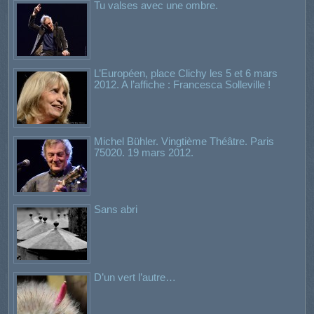
Tu valses avec une ombre.
L’Européen, place Clichy les 5 et 6 mars
2012. A l’affiche : Francesca Solleville !
Michel Bühler. Vingtième Théâtre. Paris
75020. 19 mars 2012.
Sans abri
D’un vert l’autre…