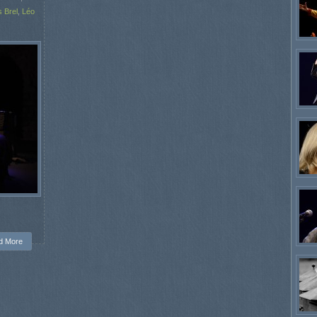
 Brel
,
Léo
d More