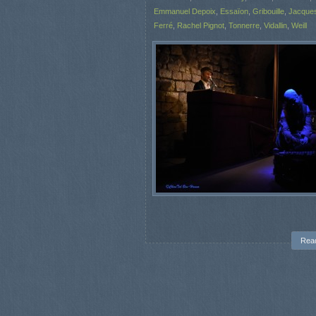
Emmanuel Depoix
,
Essaïon
,
Gribouille
,
Jacques
Ferré
,
Rachel Pignot
,
Tonnerre
,
Vidallin
,
Weill
Rea