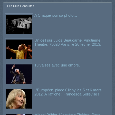
Les Plus Consultés
A Chaque jour sa photo…
Un oeil sur Julos Beaucarne. Vingtième
Théâtre, 75020 Paris, le 26 février 2013.
Tu valses avec une ombre.
L’Européen, place Clichy les 5 et 6 mars
2012. A l’affiche : Francesca Solleville !
Michel Bühler. Vingtième Théâtre. Paris