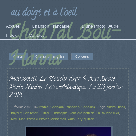
au doigt et à l'oeil...
ChanTal Bou-
Accueil
Chanson Française
D’une Photo l’Autre
Index
Contact
Hanna
Artistes
Chanson Française
Concerts
Melissmell. La Bouche d’Air, 9 Rue Basse
Porte, Nantes, Loire-Atlantique. Le 23 janvier
2018.
1 février 2018
in
Artistes
,
Chanson Française
,
Concerts
Tags:
André Hisse
,
Bayrem Ben Amor-Guitare
,
Christophe Gauziere-batterie
,
La Bouche d'Air
,
Matu Matuszenski-clavier
,
Melissmell
,
Yann Fery-guitare