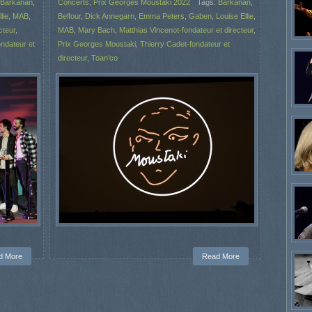
Barkanan
,
Concerts
,
Prix Georges Moustaki 2022
Tags:
Barkanan
,
lie
,
MAB
,
Belfour
,
Dick Annegarn
,
Emma Peters
,
Gaben
,
Louise Ellie
,
cteur
,
MAB
,
Mary Bach
,
Matthias Vincenot-fondateur et directeur
,
ondateur et
Prix Georges Moustaki
,
Thierry Cadet-fondateur et
directeur
,
Toan'co
d More
Read More