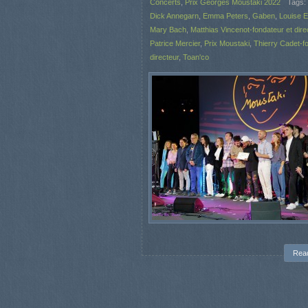
Concerts
,
Prix Georges Moustaki 2022
Tags:
Dick Annegarn
,
Emma Peters
,
Gaben
,
Louise El
Mary Bach
,
Matthias Vincenot-fondateur et dire
Patrice Mercier
,
Prix Moustaki
,
Thierry Cadet-f
directeur
,
Toan'co
Rea