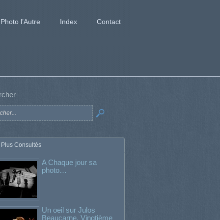
Photo l’Autre
Index
Contact
rcher
 Plus Consultés
A Chaque jour sa
photo…
Un oeil sur Julos
Beaucarne. Vingtième