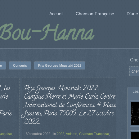
Accueil
Chanson Française
D’une 
 Bou-Hanna
Che
se
Concerts
Prix Georges Moustaki 2022
 les
Prix Georges Moustaki 2022.
Les
arie
Campus Pierre et Marie Curie, Centre
International de Conférences, 4 Place
Paris
Jussieu, Paris 75005. Le 27 octobre
2022.
ançaise
,
30 octobre 2022
in
2022
,
Artistes
,
Chanson Française
,