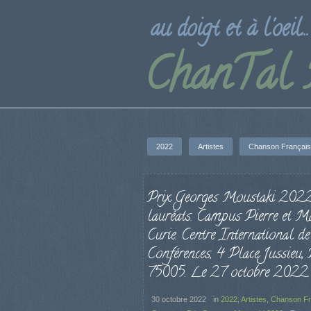
au doigt et à l'oeil...
ChanTal
2022
Artistes
Chanson Françai
Prix Georges Moustaki 2022,
lauréats. Campus Pierre et M
Curie. Centre International de
Conférences, 4 Place Jussieu, 
75005. Le 27 octobre 2022.
30 octobre 2022
in
2022
,
Artistes
,
Chanson Fr