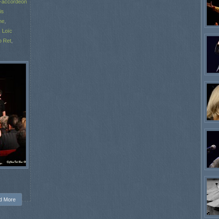
u-accordéon
is
ne
,
,
Loïc
o Ret
,
d More