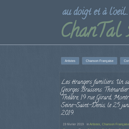
au doigt et à l'oeil...
ChanTal
Artistes
Chanson Française
Con
Les étrangers familiers. Un s
Georges Brassens. Thénardier
Théâtre, 19 rue Girard, Montre
Seine-Saint-Denis, le 25 jan
2019.
19 février 2019
in
Artistes
,
Chanson Français