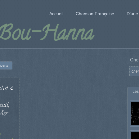
Accueil
Chanson Française
D’une 
 Bou-Hanna
Che
certs
alut à
Les
uil,
vier
e
,