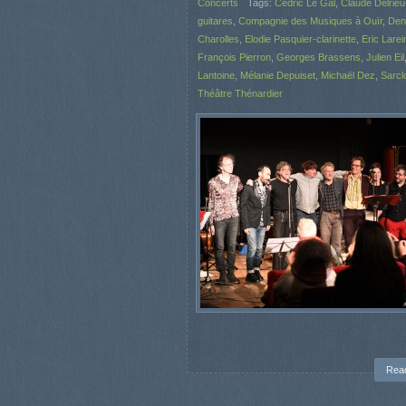
Concerts
Tags:
Cédric Le Gal
,
Claude Delrie
guitares
,
Compagnie des Musiques à Ouïr
,
Den
Charolles
,
Elodie Pasquier-clarinette
,
Eric Larei
François Pierron
,
Georges Brassens
,
Julien Eil
Lantoine
,
Mélanie Depuiset
,
Michaël Dez
,
Sarcl
Théâtre Thénardier
Rea