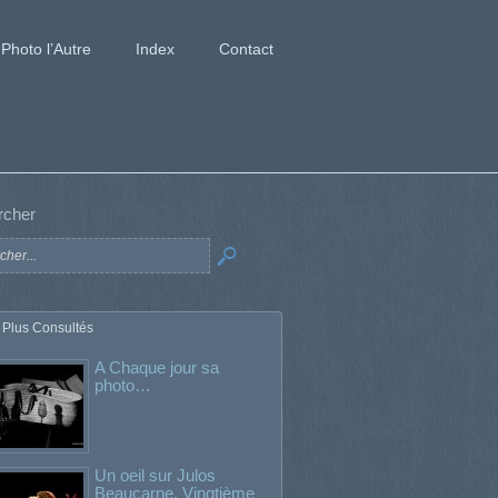
Photo l’Autre
Index
Contact
rcher
 Plus Consultés
A Chaque jour sa
photo…
Un oeil sur Julos
Beaucarne. Vingtième