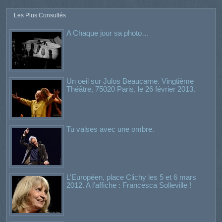
Les Plus Consultés
A Chaque jour sa photo…
Un oeil sur Julos Beaucarne. Vingtième
Théâtre, 75020 Paris, le 26 février 2013.
Tu valses avec une ombre.
L’Européen, place Clichy les 5 et 6 mars
2012. A l’affiche : Francesca Solleville !