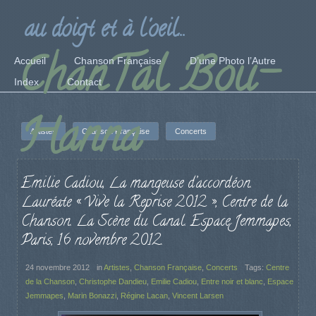
au doigt et à l'oeil...
ChanTal Bou-
Accueil
Chanson Française
D’une Photo l’Autre
Index
Contact
Hanna
Artistes
Chanson Française
Concerts
Emilie Cadiou, La mangeuse d’accordéon.
Lauréate « Vive la Reprise 2012 », Centre de la
Chanson. La Scène du Canal. Espace Jemmapes,
Paris, 16 novembre 2012.
24 novembre 2012
in
Artistes
,
Chanson Française
,
Concerts
Tags:
Centre
de la Chanson
,
Christophe Dandieu
,
Emilie Cadiou
,
Entre noir et blanc
,
Espace
Jemmapes
,
Marin Bonazzi
,
Régine Lacan
,
Vincent Larsen