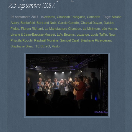
23 septembre 2017.
26 septembre 2017
in
Artistes
,
Chanson Française
,
Concerts
Tags:
Albane
Aubry
,
Benkofski
,
Bertrand Noël
,
Carole Cettolin
,
Chantal Dayan
,
Daisies
Fields
,
Florent Richard
,
La Manufacture Chanson
,
Le Minimum
,
Léo Varnet
,
Livane & Jean-Baptiste Musset
,
Loïc Betems
,
Lozange
,
Lucie Taffin
,
Nour
,
Priscilla Rocchi
,
Raphaël Moraine
,
Samuel Cajal
,
Stéphane Riva-gérant
,
Stéphanie Blanc
,
TE BEIYO
,
Vaslo