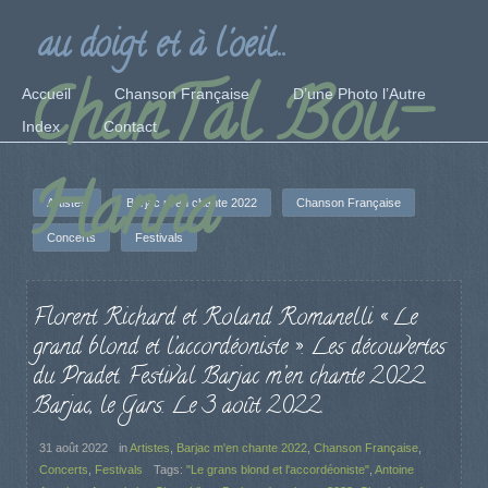
au doigt et à l'oeil...
ChanTal Bou-
Accueil
Chanson Française
D’une Photo l’Autre
Index
Contact
Hanna
Artistes
Barjac m'en chante 2022
Chanson Française
Concerts
Festivals
Florent Richard et Roland Romanelli « Le
grand blond et l’accordéoniste ». Les découvertes
du Pradet. Festival Barjac m’en chante 2022.
Barjac, le Gars. Le 3 août 2022.
31 août 2022
in
Artistes
,
Barjac m'en chante 2022
,
Chanson Française
,
Concerts
,
Festivals
Tags:
"Le grans blond et l'accordéoniste"
,
Antoine