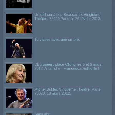
Un oeil sur Julos Beaucarne. Vingtième
Théâtre, 75020 Paris, le 26 février 2013.
Tu valses avec une ombre.
L’Européen, place Clichy les 5 et 6 mars
2012. A l’affiche : Francesca Solleville !
Michel Bühler. Vingtième Théâtre. Paris
75020. 19 mars 2012.
Sans abri