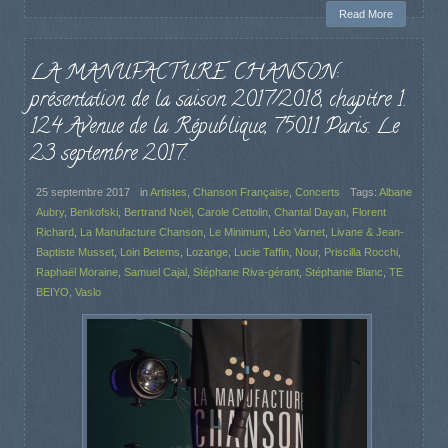
Read More
LA MANUFACTURE CHANSON:
présentation de la saison 2017/2018, chapitre 1.
124 Avenue de la République, 75011 Paris. Le
23 septembre 2017.
25 septembre 2017
in
Artistes
,
Chanson Française
,
Concerts
Tags:
Albane
Aubry
,
Benkofski
,
Bertrand Noël
,
Carole Cettolin
,
Chantal Dayan
,
Florent
Richard
,
La Manufacture Chanson
,
Le Minimum
,
Léo Varnet
,
Livane & Jean-
Baptiste Musset
,
Loin Betems
,
Lozange
,
Lucie Taffin
,
Nour
,
Priscilla Rocchi
,
Raphaël Moraine
,
Samuel Cajal
,
Stéphane Riva-gérant
,
Stéphanie Blanc
,
TE
BEIYO
,
Vaslo