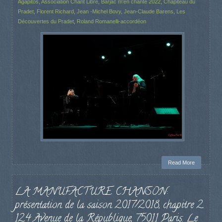
Agapitos
,
Association Chant Libre
,
Barjac m'en chante 2022
,
Chapiteau du
Pradet
,
Florent Richard
,
Jean -Michel Bovy
,
Jean-Claude Barens
,
Les
Découvertes du Pradet
,
Roland Romanelli-accordéon
Read More
LA MANUFACTURE CHANSON:
présentation de la saison 2017/2018, chapitre 2.
124 Avenue de la République, 75011 Paris. Le