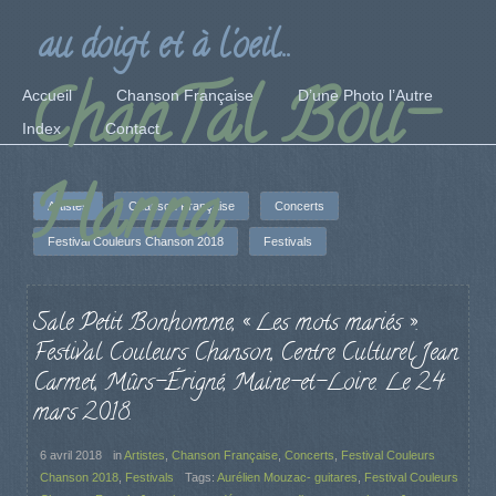
au doigt et à l'oeil...
ChanTal Bou-
Accueil
Chanson Française
D’une Photo l’Autre
Index
Contact
Hanna
Artistes
Chanson Française
Concerts
Festival Couleurs Chanson 2018
Festivals
Sale Petit Bonhomme, « Les mots mariés ».
Festival Couleurs Chanson, Centre Culturel Jean
Carmet, Mûrs-Érigné, Maine-et-Loire. Le 24
mars 2018.
6 avril 2018
in
Artistes
,
Chanson Française
,
Concerts
,
Festival Couleurs
Chanson 2018
,
Festivals
Tags:
Aurélien Mouzac- guitares
,
Festival Couleurs