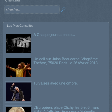
Chercher
Les Plus Consultés
A Chaque jour sa photo…
Un oeil sur Julos Beaucarne. Vingtième
Théâtre, 75020 Paris, le 26 février 2013.
Tu valses avec une ombre.
L’Européen, place Clichy les 5 et 6 mars
2012. A l’affiche : Francesca Solleville !