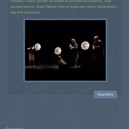
Chanson
,
Francis Jauvain- accordéon et accordina et saxophone
,
Jean-
Jacques Mouzac
,
Maud Thibault-chant en langue des signes
,
Michel Boutet
,
Sale Petit Bonhomme
Read More