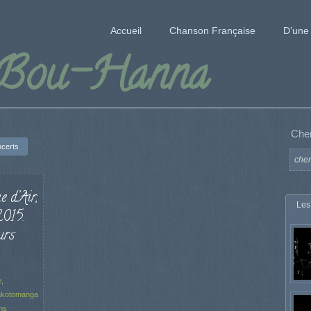
Accueil
Chanson Française
D’une 
 Bou-Hanna
Che
certs
 d’Air,
Les
2015.
urs
e
,
akotomanga
ns