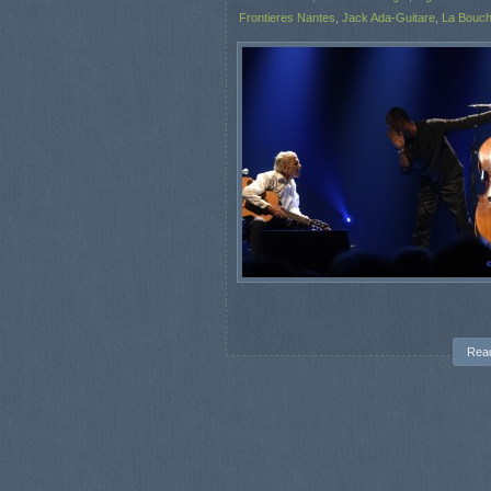
Frontieres Nantes
,
Jack Ada-Guitare
,
La Bouch
Rea