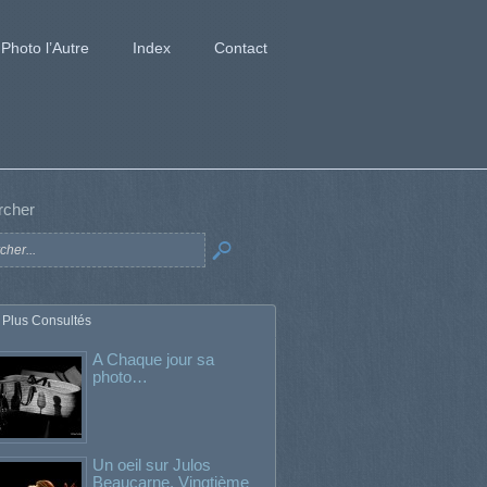
Photo l’Autre
Index
Contact
rcher
 Plus Consultés
A Chaque jour sa
photo…
Un oeil sur Julos
Beaucarne. Vingtième