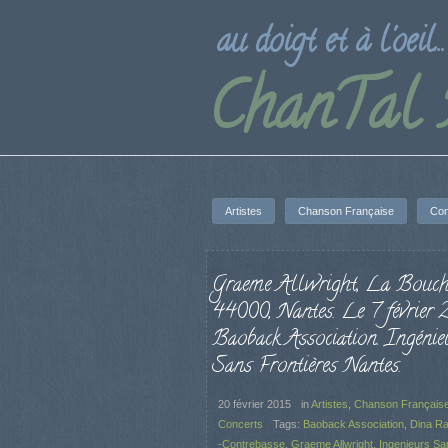
au doigt et à l'oeil...
ChanTal
Artistes
Chanson Française
Con
Graeme Allwright, La Bouche
44000, Nantes. Le 7 février 
Baoback Association. Ingénie
Sans Frontières Nantes.
20 février 2015
in
Artistes
,
Chanson Français
Concerts
Tags:
Baoback Association
,
Dina R
-Contrebasse
,
Graeme Allwright
,
Ingenieurs Sa