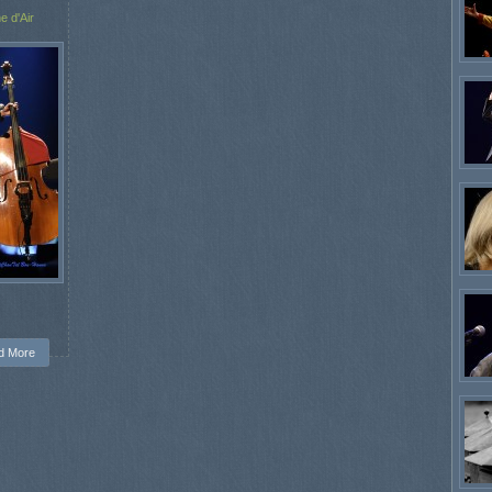
e d'Air
d More