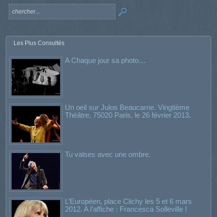
Les Plus Consultés
A Chaque jour sa photo…
Un oeil sur Julos Beaucarne. Vingtième
Théâtre, 75020 Paris, le 26 février 2013.
Tu valses avec une ombre.
L’Européen, place Clichy les 5 et 6 mars
2012. A l’affiche : Francesca Solleville !