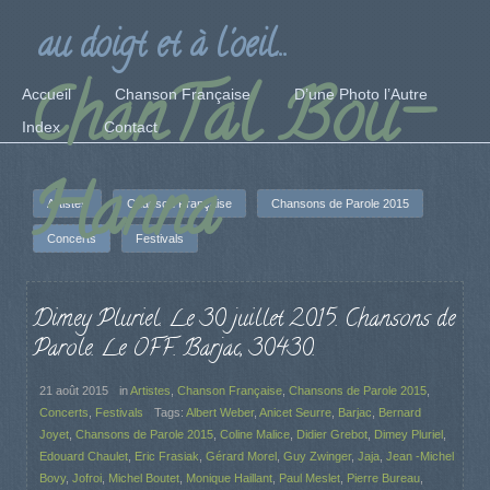
au doigt et à l'oeil...
ChanTal Bou-
Accueil
Chanson Française
D’une Photo l’Autre
Index
Contact
Hanna
Artistes
Chanson Française
Chansons de Parole 2015
Concerts
Festivals
Dimey Pluriel. Le 30 juillet 2015. Chansons de
Parole. Le OFF. Barjac, 30430.
21 août 2015
in
Artistes
,
Chanson Française
,
Chansons de Parole 2015
,
Concerts
,
Festivals
Tags:
Albert Weber
,
Anicet Seurre
,
Barjac
,
Bernard
Joyet
,
Chansons de Parole 2015
,
Coline Malice
,
Didier Grebot
,
Dimey Pluriel
,
Edouard Chaulet
,
Eric Frasiak
,
Gérard Morel
,
Guy Zwinger
,
Jaja
,
Jean -Michel
Bovy
,
Jofroi
,
Michel Boutet
,
Monique Haillant
,
Paul Meslet
,
Pierre Bureau
,