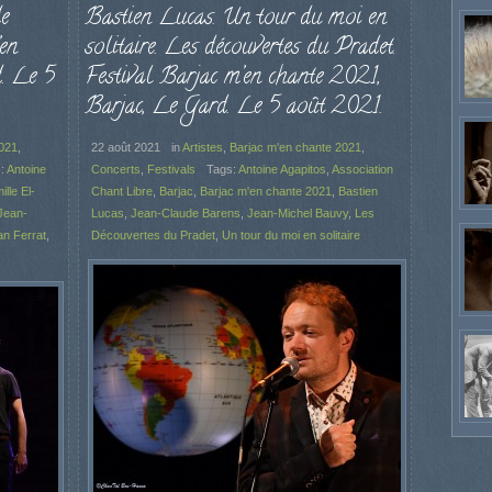
e
Bastien Lucas. Un tour du moi en
’en
solitaire. Les découvertes du Pradet.
. Le 5
Festival Barjac m’en chante 2021,
Barjac, Le Gard. Le 5 août 2021.
2021
,
22 août 2021
in
Artistes
,
Barjac m'en chante 2021
,
s:
Antoine
Concerts
,
Festivals
Tags:
Antoine Agapitos
,
Association
lle El-
Chant Libre
,
Barjac
,
Barjac m'en chante 2021
,
Bastien
Jean-
Lucas
,
Jean-Claude Barens
,
Jean-Michel Bauvy
,
Les
an Ferrat
,
Découvertes du Pradet
,
Un tour du moi en solitaire