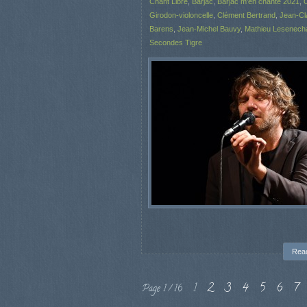
Chant Libre
,
Barjac
,
Barjac m'en chante 2021
,
Girodon-violoncelle
,
Clément Bertrand
,
Jean-Cl
Barens
,
Jean-Michel Bauvy
,
Mathieu Lesenecha
Secondes Tigre
Rea
1
2
3
4
5
6
7
Page 1 / 16