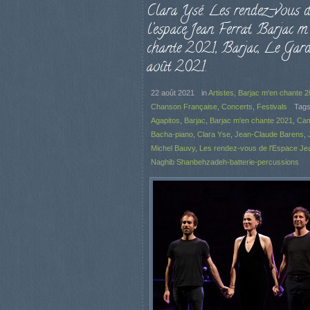
Clara Ysé. Les rendez-vous d
l’espace Jean Ferrat. Barjac m
chante 2021, Barjac, Le Gard
août 2021.
22 août 2021
in
Artistes
,
Barjac m'en chante 
Chanson Française
,
Concerts
,
Festivals
Tag
Agapitos
,
Barjac
,
Barjac m'en chante 2021
,
Cami
Bacha-piano
,
Clara Yse
,
Jean-Claude Barens
,
Michel Bauvy
,
Les rendez-vous de l'Espace Je
Naghib Shanbehzadeh-batterie-percussions