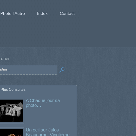
Photo l’Autre
Index
Contact
rcher
 Plus Consultés
A Chaque jour sa
photo…
Un oeil sur Julos
Beaucarne. Vingtième