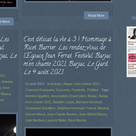
Read More
Où
d More
 Les
C’est délicat la vie à 3 ! Hommage à
al
Ricet Barrier. Les rendez-vous de
jac, Le
l’Espace Jean Ferrat. Festival Barjac
m’en chante 2021, Barjac, Le Gard.
Le 4 août 2021.
2021
,
s:
Antoine
21 août 2021
in
Artistes
,
Barjac m'en chante 2021
,
ac m'en
Chanson Française
,
Concerts
,
Festivals
,
Théâtre
Tags:
l Bauvy
,
Antoine Agapitos
,
Association Chant Libre
,
Barjac
,
Barjac
ise
m'en chante 2021
,
Bastien Lucas
,
Bernard Keryhuel
,
Christophe Devilliers
,
Delphine Keryhuel
,
Franck Steckar
,
Gérard Morel
,
Jean-Claude Barens
,
Jean-Michel Bauvy
,
Julie Berthon
,
Laurent Malot
,
Ricet Barrier