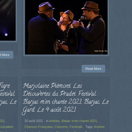
d More
Read More
igre.
Marjolaine Piémont. Les
estival
Découvertes du Pradet. Festival
jac, Le
Barjac m’en chante 2021, Barjac, Le
Gard. Le 4 août 2021.
2021
,
20 août 2021
in
Artistes
,
Barjac m'en chante 2021
,
sociation
Chanson Française
,
Concerts
,
Festivals
Tags:
Antoine