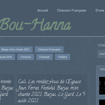
Accueil
Chanson Française
D’une 
 Bou-Hanna
Che
Barjac m'en chante 2021
Chanson Française
arole 2015
Concerts
Festivals
Théâtre
Les
trente.
Cali. Les rendez-vous de l’Espace
l Barjac
Jean Ferrat. Festival Barjac m’en
Gard.
chante 2021, Barjac, Le Gard. Le 5
.
août 2021.