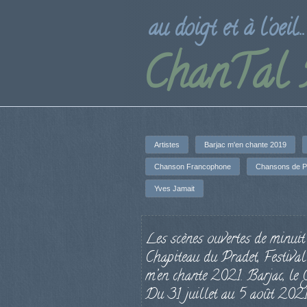
au doigt et à l'oeil...
ChanTal
Artistes
Barjac m'en chante 2019
Chanson Francophone
Chansons de P
Yves Jamait
Les scènes ouvertes de minuit 
Chapiteau du Pradet, Festiva
m’en chante 2021. Barjac, le 
Du 31 juillet au 5 août 2021