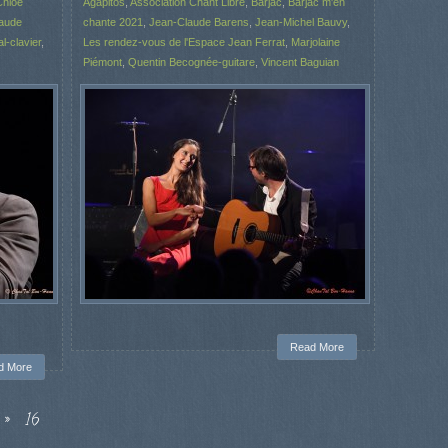
Chloé
Agapitos
,
Association Chant Libre
,
Barjac
,
Barjac m'en
aude
chante 2021
,
Jean-Claude Barens
,
Jean-Michel Bauvy
,
l-clavier
,
Les rendez-vous de l'Espace Jean Ferrat
,
Marjolaine
Piémont
,
Quentin Becognée-guitare
,
Vincent Baguian
Read More
d More
»
16