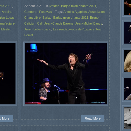
nte 2021
,
22 août 2021
in
Artistes
,
Barjac m'en chante 2021
,
s:
Antoine
Concerts
,
Festivals
Tags:
Antoine Agapitos
,
Association
tien Lucas
,
Chant Libre
,
Barjac
,
Barjac m'en chante 2021
,
Bruno
anufacture
Caliciuri
,
Cali
,
Jean-Claude Barens
,
Jean-Michel Bauvy
,
l Meslet
,
Julien Lebart-piano
,
Les rendez-vous de l'Espace Jean
Ferrat
d More
Read More