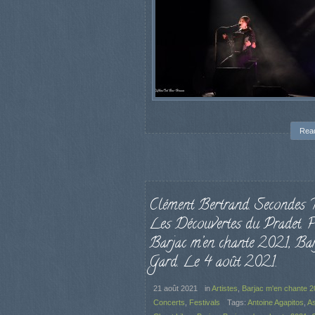
Rea
Clément Bertrand. Secondes T
Les Découvertes du Pradet. F
Barjac m’en chante 2021, Bar
Gard. Le 4 août 2021.
21 août 2021
in
Artistes
,
Barjac m'en chante 
Concerts
,
Festivals
Tags:
Antoine Agapitos
,
As