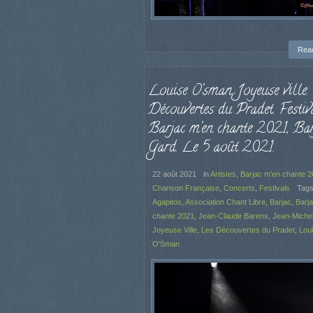
Rea
Louise O’sman. Joyeuse ville.
Découvertes du Pradet. Festiv
Barjac m’en chante 2021, Bar
Gard. Le 5 août 2021.
22 août 2021
in
Artistes
,
Barjac m'en chante 
Chanson Française
,
Concerts
,
Festivals
Tag
Agapitos
,
Association Chant Libre
,
Barjac
,
Barj
chante 2021
,
Jean-Claude Barens
,
Jean-Miche
Joyeuse Ville
,
Les Découvertes du Pradet
,
Lou
O'Sman