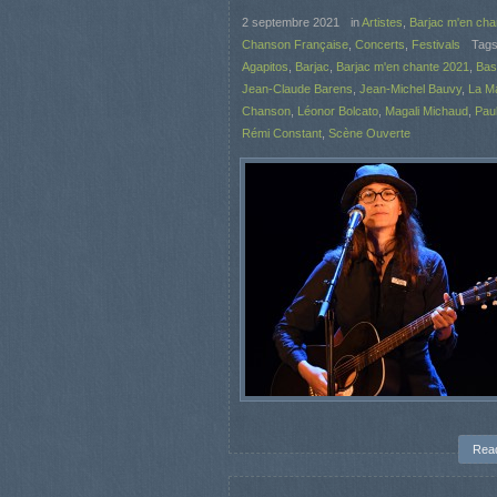
2 septembre 2021
in
Artistes
,
Barjac m'en cha
Chanson Française
,
Concerts
,
Festivals
Tag
Agapitos
,
Barjac
,
Barjac m'en chante 2021
,
Bas
Jean-Claude Barens
,
Jean-Michel Bauvy
,
La M
Chanson
,
Léonor Bolcato
,
Magali Michaud
,
Pau
Rémi Constant
,
Scène Ouverte
Rea