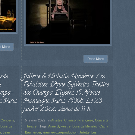
d More
Read More
arde
Juliette & Nathalie Miravette. Les
&
Fabulettes d’Anne Sylvestre. Théâtre
amps-
des Champs-Élysées, 15 Avenue
, Paris,
Montaigne, Paris, 75008. Le 23
janvier 2022, séance de 11 h.
,
Concerts
,
5 février 2022
in
Artistes
,
Chanson Française
,
Concerts
,
,
Boris Le
Théâtre
Tags:
Anne Sylvestre
,
Boris Le Menelec
,
Cathy
e
,
Jean
Baumerder
,
jeanine-roze-production
,
Juliette
,
Les