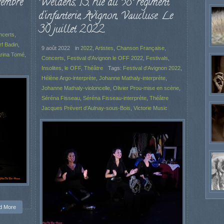
vembre
Weldens, 13, rue du 58° régiment
d’infanterie, Avignon, Vaucluse. Le
30 juillet 2022.
ncerts
,
rf Badin
,
9 août 2022
in
2022
,
Artistes
,
Chanson Française
,
rina Tomé
,
Concerts
,
Festival d'Avignon le OFF 2022
,
Festivals
,
Insolites
,
le OFF
,
Théâtre
Tags:
Festival d'Avignon 2022
,
Hélène Argo-interprète
,
Johanne Mathaly-interprète
,
Johanne Mathaly-violoncelle
,
Olivier Prou-mise en scène
,
Séréna Fisseau
,
Séréna Fisseau-interprète
,
Théâtre
Jacques Prévert d’Aulnay-sous-Bois
,
Victorie Music
d More