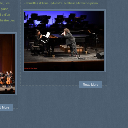
tte
,
Les
Fabulettes d'Anne Sylvestre
,
Nathalie Miravette-piano
-piano
,
ire d'un
héâtre des
Read More
d More