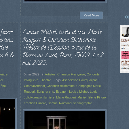
Read More
Où
 Jean-
Louise Michel, écrits et cris. Marie
tins,
Ruggeri & Christian Belhomme.
 Rue
Théâtre de l’Essaïon, 6 rue de la
es 6 &
Pierre au Lard, Paris, 75004. Le 2
mai 2022.
éâtre
5 mai 2022
in
Artistes
,
Chanson Française
,
Concerts
,
el
Poing levé
,
Théâtre
Tags:
Association Pourquoi pas !
,
cène
,
Chantal Andriot
,
Christian Belhomme
,
Compagnie Marie
Ruggeri
,
Écrits et cris
,
Essaïon
,
Louise Michel
,
Lucie
Joliot-création lumière
,
Marie Ruggeri
,
Marie-Hélène Pinon-
création lumière
,
Samuel Raimondi-scénographie