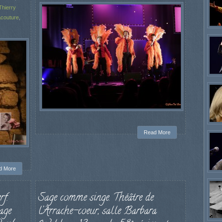
Thierry
acouture
,
Read More
d More
rf.
Sage comme singe. Théâtre de
age
l’Arrache-coeur, salle Barbara