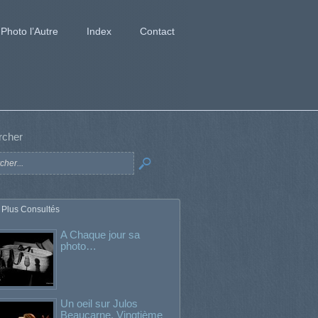
Photo l’Autre
Index
Contact
rcher
 Plus Consultés
A Chaque jour sa
photo…
Un oeil sur Julos
Beaucarne. Vingtième