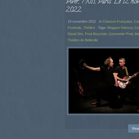
Piver, 75011, Paris. Le 12 no
2022.
19 novembre 2022
in
Chanson Française
,
Co
Festivals
,
Théâtre
Tags:
Bégayer l'obscur
,
Ce
David Sire
,
Fred Bouchain
,
Gommette Prod
,
Ma
Théâtre de Belleville
Rea