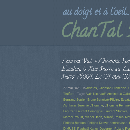
au doigt et à l'oeil...
ChanTal
Laurent Viel, « L’homme Fem
Essaïon, 6 Rue Pierre au La
Paris, 75004. Le 24 mai 20
27 mai 2023
in
Artistes
,
Chanson Française
,
C
Théâtre
Tags:
Alain Nitchaeff
,
Antoine Le Gallo
Bertrand Soulier
,
Bruno Benoiste-Pilloire
,
Essaï
Aichhorn
,
Jérémie L'Homme
,
L'Homme Femme
Laguzet
,
Laurent Compignie
,
Laurent Stocker
,
L
Marcel Proust
,
Michel Hahn
,
Mimifé
,
Pascal Mat
Philippe Besson
,
Philippe Drevet-contrebasse
,
D MUSE
,
Raphaël Kaney Duverger
,
Roland Rom