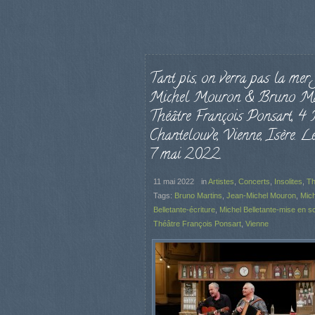
Tant pis, on verra pas la mer.
Michel Mouron & Bruno Mar
Théâtre François Ponsart, 4
Chantelouve, Vienne, Isère. L
7 mai 2022.
11 mai 2022
in
Artistes
,
Concerts
,
Insolites
,
Th
Tags:
Bruno Martins
,
Jean-Michel Mouron
,
Mich
Belletante-écriture
,
Michel Belletante-mise en s
Théâtre François Ponsart
,
Vienne