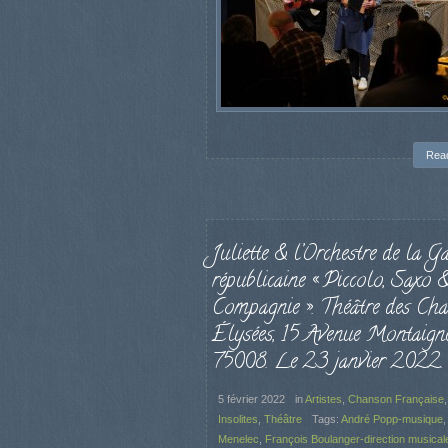
Rea
Juliette & l’Orchestre de la G
républicaine « Piccolo, Saxo 
Compagnie ». Théâtre des Ch
Élysées, 15 Avenue Montaigne
75008. Le 23 janvier 2022.
5 février 2022
in
Artistes
,
Chanson Française
Insolites
,
Théâtre
Tags:
André Popp-musique
Menelec
,
François Boulanger-direction musical