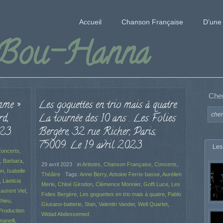
Accueil
Chanson Française
D’une 
 Bou-Hanna
Che
me ».
Les goguettes en trio mais à quatre.
rd,
La tournée des 10 ans . Les Folies
23.
Bergère, 32 rue Richer, Paris,
75009. Le 19 avril 2023.
Les
oncerts
,
,
Barbara
,
29 avril 2023
in
Artistes
,
Chanson Française
,
Concerts
,
on
,
Isabelle
Théâtre
Tags:
Anne Berry
,
Antoine Ferris-basse
,
Aurélien
,
Laeticia
Merle
,
Chloé Girodon
,
Clémence Monnier
,
Goffi Luce
,
Les
aurent Viel
,
Folies Bergère
,
Les goguettes en trio mais à quatre
,
Pablo
hieu
,
Giusano-batterie
,
Stan
,
Valentin Vander
,
Well Quartet
,
Production
Widad Abdessemed
anelli
,