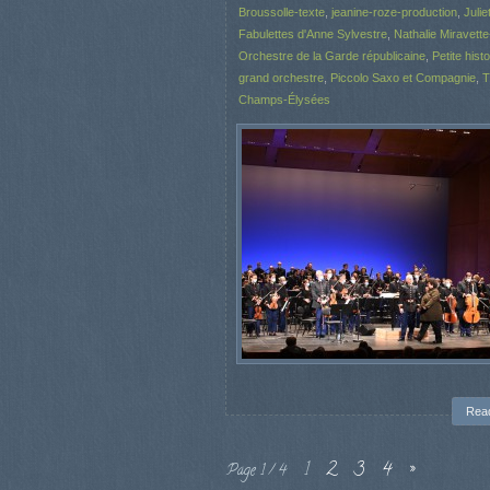
Broussolle-texte
,
jeanine-roze-production
,
Julie
Fabulettes d'Anne Sylvestre
,
Nathalie Miravette
Orchestre de la Garde républicaine
,
Petite histo
grand orchestre
,
Piccolo Saxo et Compagnie
,
T
Champs-Élysées
Rea
1
2
3
4
»
Page 1 / 4