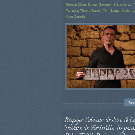
Romain Didier
,
Sylvain Savreux
,
Sylvie Vartan
,
Farrugia
,
Thierry Garcia
,
Tom Saouz
,
Xavier L
Yann Cortella
Rea
Bégayer l’obscur, de Sire & Ce
Théâtre de Belleville, 16 pass