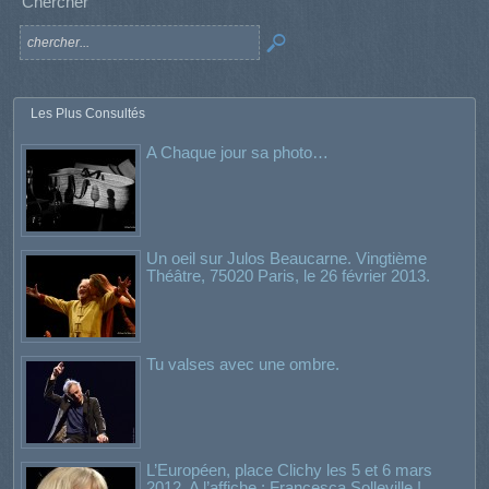
Chercher
Les Plus Consultés
A Chaque jour sa photo…
Un oeil sur Julos Beaucarne. Vingtième
Théâtre, 75020 Paris, le 26 février 2013.
Tu valses avec une ombre.
L’Européen, place Clichy les 5 et 6 mars
2012. A l’affiche : Francesca Solleville !