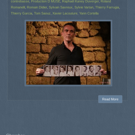
contrebasse
,
Production D MUSE
,
Raphaël Kaney Duverger
,
Roland
Romanelli
,
Romain Didier
,
Sylvain Savreux
,
Sylvie Vartan
,
Thierry Farrugia
,
Thierry Garcia
,
Tom Saouz
,
Xavier Lacouture
,
Yann Cortella
Read More