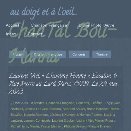
au doigt et à l'oeil...
ChanTal Bou-
Accueil
Chanson Française
D’une Photo l’Autre
Index
Contact
Hanna
Artistes
Chanson Française
Concerts
Théâtre
Laurent Viel, « L’homme Femme ». Essaïon, 6
Rue Pierre au Lard, Paris, 75004. Le 24 mai
2023.
27 mai 2023
in
Artistes
,
Chanson Française
,
Concerts
,
Théâtre
Tags:
Alain
Nitchaeff
,
Antoine Le Gallo
,
Barbara
,
Bertrand Soulier
,
Bruno Benoiste-Pilloire
,
Essaïon
,
Isabelle Aichhorn
,
Jérémie L'Homme
,
L'Homme Femme
,
Laeticia
Laguzet
,
Laurent Compignie
,
Laurent Stocker
,
Laurent Viel
,
Marcel Proust
,
Michel Hahn
,
Mimifé
,
Pascal Mathieu
,
Philippe Besson
,
Philippe Drevet-