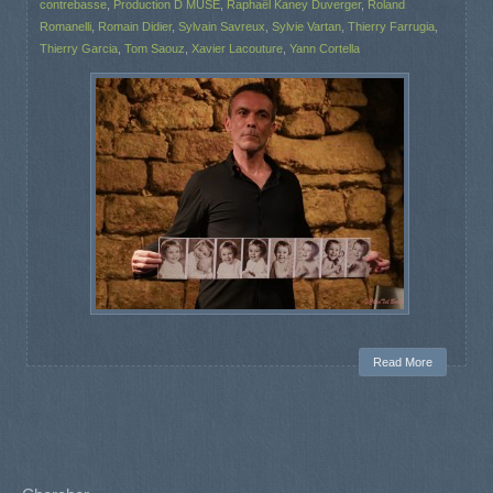
contrebasse
,
Production D MUSE
,
Raphaël Kaney Duverger
,
Roland
Romanelli
,
Romain Didier
,
Sylvain Savreux
,
Sylvie Vartan
,
Thierry Farrugia
,
Thierry Garcia
,
Tom Saouz
,
Xavier Lacouture
,
Yann Cortella
Read More