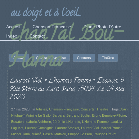
au doigt et à l'oeil...
ChanTal Bou-
Accueil
Chanson Française
D’une Photo l’Autre
Index
Contact
Hanna
Artistes
Chanson Française
Concerts
Théâtre
Laurent Viel, « L’homme Femme ». Essaïon, 6
Rue Pierre au Lard, Paris, 75004. Le 24 mai
2023.
27 mai 2023
in
Artistes
,
Chanson Française
,
Concerts
,
Théâtre
Tags:
Alain
Nitchaeff
,
Antoine Le Gallo
,
Barbara
,
Bertrand Soulier
,
Bruno Benoiste-Pilloire
,
Essaïon
,
Isabelle Aichhorn
,
Jérémie L'Homme
,
L'Homme Femme
,
Laeticia
Laguzet
,
Laurent Compignie
,
Laurent Stocker
,
Laurent Viel
,
Marcel Proust
,
Michel Hahn
,
Mimifé
,
Pascal Mathieu
,
Philippe Besson
,
Philippe Drevet-