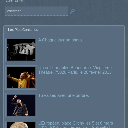
Chercher
Les Plus Consultés
A Chaque jour sa photo…
Un oeil sur Julos Beaucarne. Vingtième
Théâtre, 75020 Paris, le 26 février 2013.
Tu valses avec une ombre.
L’Européen, place Clichy les 5 et 6 mars
2012. A l’affiche : Francesca Solleville !