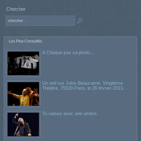
Chercher
Les Plus Consultés
A Chaque jour sa photo…
Un oeil sur Julos Beaucarne. Vingtième
Théâtre, 75020 Paris, le 26 février 2013.
Tu valses avec une ombre.