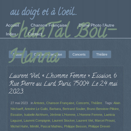
au doigt et à l'oeil...
ChanTal Bou-
Accueil
Chanson Française
D’une Photo l’Autre
Index
Contact
Hanna
Artistes
Chanson Française
Concerts
Théâtre
Laurent Viel, « L’homme Femme ». Essaïon, 6
Rue Pierre au Lard, Paris, 75004. Le 24 mai
2023.
27 mai 2023
in
Artistes
,
Chanson Française
,
Concerts
,
Théâtre
Tags:
Alain
Nitchaeff
,
Antoine Le Gallo
,
Barbara
,
Bertrand Soulier
,
Bruno Benoiste-Pilloire
,
Essaïon
,
Isabelle Aichhorn
,
Jérémie L'Homme
,
L'Homme Femme
,
Laeticia
Laguzet
,
Laurent Compignie
,
Laurent Stocker
,
Laurent Viel
,
Marcel Proust
,
Michel Hahn
,
Mimifé
,
Pascal Mathieu
,
Philippe Besson
,
Philippe Drevet-