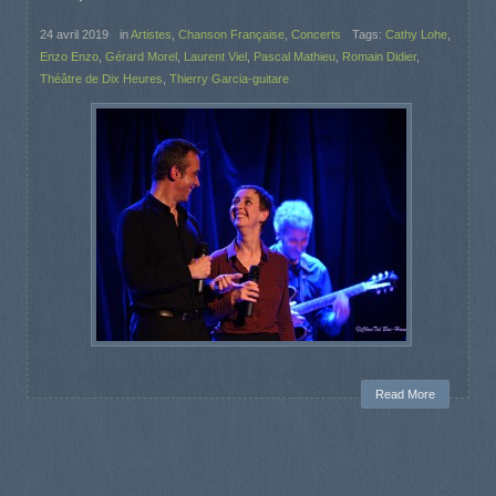
24 avril 2019
in
Artistes
,
Chanson Française
,
Concerts
Tags:
Cathy Lohe
,
Enzo Enzo
,
Gérard Morel
,
Laurent Viel
,
Pascal Mathieu
,
Romain Didier
,
Théâtre de Dix Heures
,
Thierry Garcia-guitare
Read More