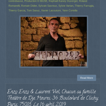
contrebasse
,
Production D MUSE
,
Raphaël Kaney Duverger
,
Roland
Romanelli
,
Romain Didier
,
Sylvain Savreux
,
Sylvie Vartan
,
Thierry Farrugia
,
Thierry Garcia
,
Tom Saouz
,
Xavier Lacouture
,
Yann Cortella
Read More
Enzo Enzo & Laurent Viel, Chacun sa famille.
Théâtre de Dix Heures, 36 Boulevard de Clichy,
Paris, 75018. Le 16 avril 2019.