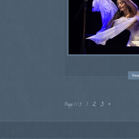
Rea
1
2
3
»
Page 1 / 3