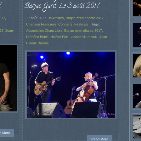
.
Barjac, Gard. Le 3 août 2017.
2017
,
17 août 2017
in
Artistes
,
Barjac m'en chante 2017
,
:
Chanson Française
,
Concerts
,
Festivals
Tags:
017
,
Jean-
Association Chant Libre
,
Barjac m'en chante 2017
,
Frédéric Bobin
,
Hélène Piris- violoncelle et voix
,
Jean-
Claude Barens
d More
Read More