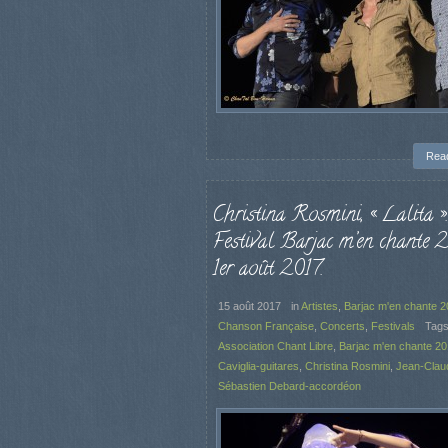
Rea
Christina Rosmini, « Lalita ».
Festival Barjac m’en chante 
1er août 2017.
15 août 2017
in
Artistes
,
Barjac m'en chante 
Chanson Française
,
Concerts
,
Festivals
Tag
Association Chant Libre
,
Barjac m'en chante 2
Caviglia-guitares
,
Christina Rosmini
,
Jean-Clau
Sébastien Debard-accordéon