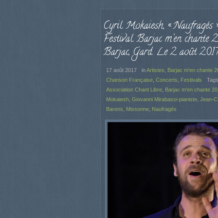
Cyril Mokaiesh, « Naufragés »
Festival Barjac m’en chante 2
Barjac, Gard. Le 2 août 2017
17 août 2017
in
Artistes
,
Barjac m'en chante 
Chanson Française
,
Concerts
,
Festivals
Tags
Association Chant Libre
,
Barjac m'en chante 2
Mokaiesh
,
Giovanni Mirabassi-pianiste
,
Jean-C
Barens
,
Missonne
,
Naufragés