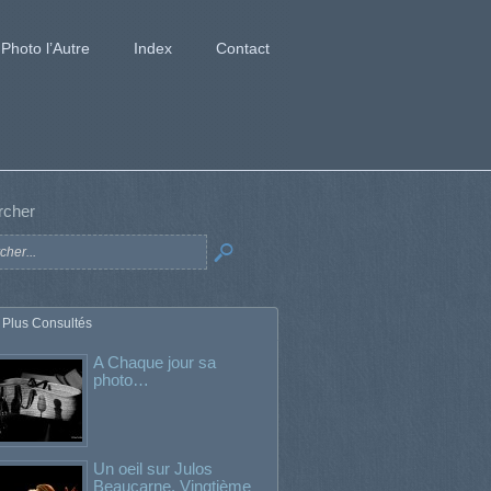
Photo l’Autre
Index
Contact
rcher
 Plus Consultés
A Chaque jour sa
photo…
Un oeil sur Julos
Beaucarne. Vingtième