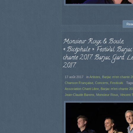
Rea
Monsieur Roux & Boule,
« Bicéphale ». Festival Barjac
chante 2017. Barjac, Gard. L
2017.
17 août 2017
in
Artistes
,
Barjac m'en chante 
Chanson Française
,
Concerts
,
Festivals
Tags
Association Chant Libre
,
Barjac m'en chante 2
Jean-Claude Barens
,
Monsieur Roux
,
Vincent 