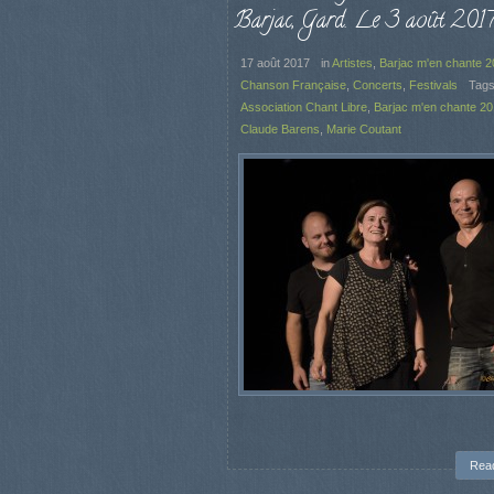
Barjac, Gard. Le 3 août 2017
17 août 2017
in
Artistes
,
Barjac m'en chante 
Chanson Française
,
Concerts
,
Festivals
Tags
Association Chant Libre
,
Barjac m'en chante 2
Claude Barens
,
Marie Coutant
Rea