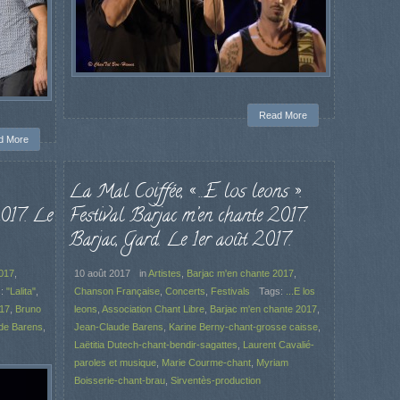
Read More
d More
La Mal Coiffée, « …E los leons ».
2017. Le
Festival Barjac m’en chante 2017.
Barjac, Gard. Le 1er août 2017.
2017
,
10 août 2017
in
Artistes
,
Barjac m'en chante 2017
,
s:
"Lalita"
,
Chanson Française
,
Concerts
,
Festivals
Tags:
...E los
017
,
Bruno
leons
,
Association Chant Libre
,
Barjac m'en chante 2017
,
de Barens
,
Jean-Claude Barens
,
Karine Berny-chant-grosse caisse
,
Laëtitia Dutech-chant-bendir-sagattes
,
Laurent Cavalié-
paroles et musique
,
Marie Courme-chant
,
Myriam
Boisserie-chant-brau
,
Sirventès-production