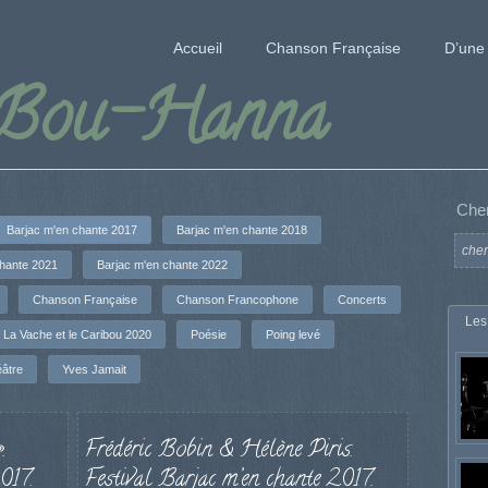
Accueil
Chanson Française
D’une 
 Bou-Hanna
Che
Barjac m'en chante 2017
Barjac m'en chante 2018
chante 2021
Barjac m'en chante 2022
Chanson Française
Chanson Francophone
Concerts
Les
La Vache et le Caribou 2020
Poésie
Poing levé
âtre
Yves Jamait
.
Frédéric Bobin & Hélène Piris.
017.
Festival Barjac m’en chante 2017.