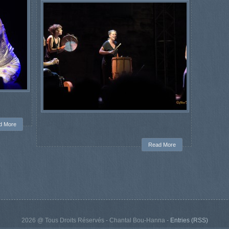
d More
Read More
2026 @ Tous Droits Réservés - Chantal Bou-Hanna -
Entries (RSS)