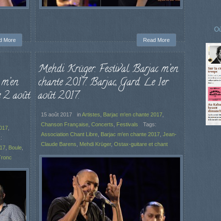
Où
d More
Read More
Mehdi Krüger. Festival Barjac m’en
 m’en
chante 2017. Barjac, Gard. Le 1er
e 2 août
août 2017.
15 août 2017
in
Artistes
,
Barjac m'en chante 2017
,
Chanson Française
,
Concerts
,
Festivals
Tags:
2017
,
Association Chant Libre
,
Barjac m'en chante 2017
,
Jean-
:
Claude Barens
,
Mehdi Krüger
,
Ostax-guitare et chant
017
,
Boule
,
Tronc