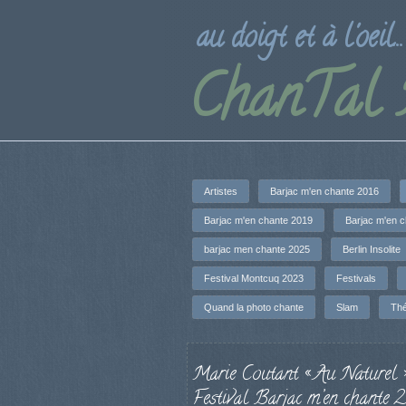
au doigt et à l'oeil...
ChanTal
Artistes
Barjac m'en chante 2016
Barjac m'en chante 2019
Barjac m'en 
barjac men chante 2025
Berlin Insolite
Festival Montcuq 2023
Festivals
Quand la photo chante
Slam
Thé
Marie Coutant « Au Naturel »
Festival Barjac m’en chante 2