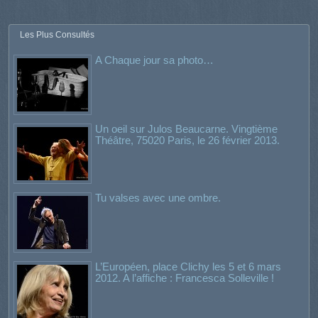
Les Plus Consultés
A Chaque jour sa photo…
Un oeil sur Julos Beaucarne. Vingtième
Théâtre, 75020 Paris, le 26 février 2013.
Tu valses avec une ombre.
L’Européen, place Clichy les 5 et 6 mars
2012. A l’affiche : Francesca Solleville !