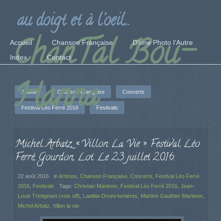
au doigt et à l'oeil...
ChanTal Bou-
Accueil
Chanson Française
D’une Photo l’Autre
Index
Contact
Hanna
Artistes
Chanson Française
Concerts
Festival Léo Ferré 2016
Festivals
Michel Arbatz, « Villon La Vie ». Festival Léo
Ferré, Gourdon, Lot. Le 23 juillet 2016.
22 août 2016
in
Artistes
,
Chanson Française
,
Concerts
,
Festival Léo Ferré
2016
,
Festivals
Tags:
Christian Martinon
,
Festival Léo Ferré 2016
,
Jean-
Louis Trintignant (voix off)
,
Laetitia Orsini-lumières
,
Martine Gauthier Martinon
,
Michel Arbatz
,
Villon la vie