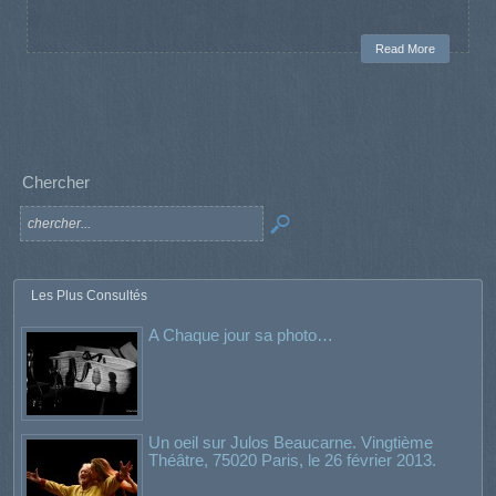
Read More
Chercher
Les Plus Consultés
A Chaque jour sa photo…
Un oeil sur Julos Beaucarne. Vingtième
Théâtre, 75020 Paris, le 26 février 2013.