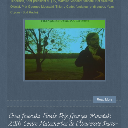
Tcherniak
,
Kent-président du jury
,
Matthias Vincenot-fondateur et directeur
,
Oldelaf
,
Prix Georges Moustaki
,
Thierry Cadet-fondateur et directeur
,
Yvan
Cujious (Sud Radio)
Read More
Orso Jesenska. Finale Prix Georges Moustaki
2016. Centre Malesherbes de l’Université Paris-