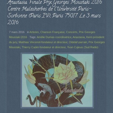
Anastasia. Finale Prix Georges Moustaki 2016.
Centre Malesherbes de l’Université Paris-
Sorbonne (Paris IV), Paris 75017. Le 3 mars
2016.
7 mars 2016
in
Artistes
,
Chanson Française
,
Concerts
,
Prix Georges
Moustaki 2016
Tags:
Amélie Dumas-coordinatrice
,
Anastasia
,
Kent-président
du jury
,
Matthias Vincenot-fondateur et directeur
,
Oldelaf-parrain
,
Prix Georges
Moustaki
,
Thierry Cadet-fondateur et directeur
,
Yvan Cujious (Sud Radio)