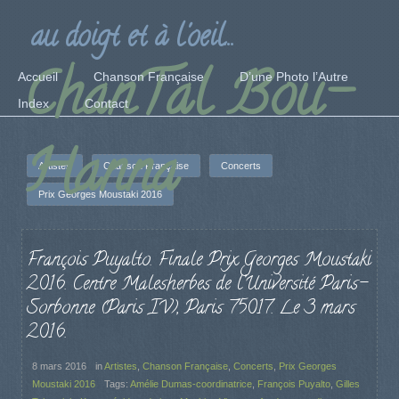
au doigt et à l'oeil...
ChanTal Bou-
Accueil
Chanson Française
D’une Photo l’Autre
Index
Contact
Hanna
Artistes
Chanson Française
Concerts
Prix Georges Moustaki 2016
François Puyalto. Finale Prix Georges Moustaki
2016. Centre Malesherbes de l’Université Paris-
Sorbonne (Paris IV), Paris 75017. Le 3 mars
2016.
8 mars 2016
in
Artistes
,
Chanson Française
,
Concerts
,
Prix Georges
Moustaki 2016
Tags:
Amélie Dumas-coordinatrice
,
François Puyalto
,
Gilles