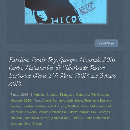
Read More
Eskelina. Finale Prix Georges Moustaki 2016.
Centre Malesherbes de l’Université Paris-
Sorbonne (Paris IV), Paris 75017. Le 3 mars
2016.
7 mars 2016
in
Artistes
,
Chanson Française
,
Concerts
,
Prix Georges
Moustaki 2016
Tags:
Amélie Dumas-coordinatrice
,
Christophe Bastien-
guitare
,
Eskelina
,
Kent-président du jury
,
Matthias Vincenot-fondateur et
directeur
,
Nolwenn Leizour-contrebasse
,
Oldelaf-parrain
,
Prix Georges
Moustaki
,
Stéphanie Berrebi (FrancoFans)
,
Thierry Cadet-fondateur et
directeur
,
Yvan Cujious