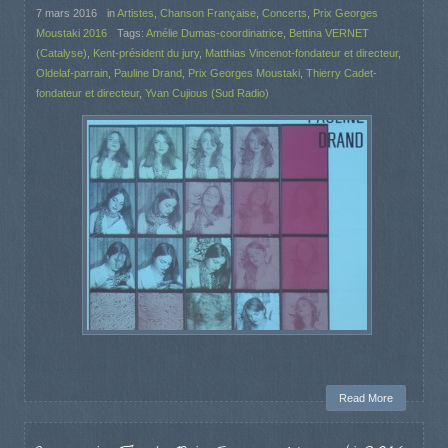
7 mars 2016
in
Artistes
,
Chanson Française
,
Concerts
,
Prix Georges
Moustaki 2016
Tags:
Amélie Dumas-coordinatrice
,
Bettina VERNET
(Catalyse)
,
Kent-président du jury
,
Matthias Vincenot-fondateur et directeur
,
Oldelaf-parrain
,
Pauline Drand
,
Prix Georges Moustaki
,
Thierry Cadet-
fondateur et directeur
,
Yvan Cujious (Sud Radio)
Read More