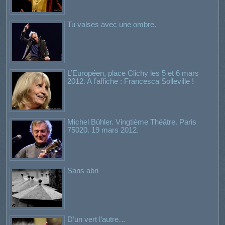
Tu valses avec une ombre.
L’Européen, place Clichy les 5 et 6 mars
2012. A l’affiche : Francesca Solleville !
Michel Bühler. Vingtième Théâtre. Paris
75020. 19 mars 2012.
Sans abri
D’un vert l’autre…