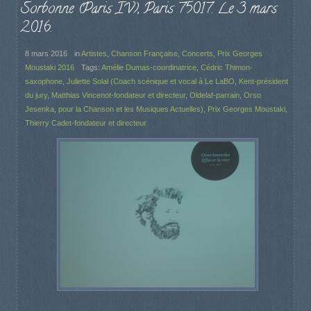
Sorbonne (Paris IV), Paris 75017. Le 3 mars
2016.
8 mars 2016
in
Artistes
,
Chanson Française
,
Concerts
,
Prix Georges
Moustaki 2016
Tags:
Amélie Dumas-coordinatrice
,
Cédric Thimon-
saxophone
,
Juliette Solal (Coach scénique et vocal à Le LaBO
,
Kent-président
du jury
,
Matthias Vincenot-fondateur et directeur
,
Oldelaf-parrain
,
Orso
Jesenka
,
pour la Chanson et les Musiques Actuelles)
,
Prix Georges Moustaki
,
Thierry Cadet-fondateur et directeur