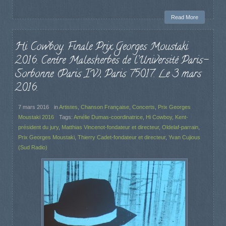
Read More
Hi Cowboy. Finale Prix Georges Moustaki
2016. Centre Malesherbes de l’Université Paris-
Sorbonne (Paris IV), Paris 75017. Le 3 mars
2016.
7 mars 2016
in
Artistes
,
Chanson Française
,
Concerts
,
Prix Georges
Moustaki 2016
Tags:
Amélie Dumas-coordinatrice
,
Hi Cowboy
,
Kent-
président du jury
,
Matthias Vincenot-fondateur et directeur
,
Oldelaf-parrain
,
Prix Georges Moustaki
,
Thierry Cadet-fondateur et directeur
,
Yvan Cujious
(Sud Radio)