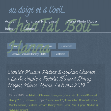
au doigt et à l'oeil...
ChanTal Bou-
Accueil
Chanson Française
D’une Photo l’Autre
Index
Contact
Hanna
Artistes
Chanson Française
Concerts
Festival Bernard Dimey 2019
Festivals
Clotilde Moulin, Nadine & Sylvain Charnot
« La vie simple », Festival Bernard Dimey,
Nogent, Haute-Marne. Le 8 mai 2019.
15 mai 2019
in
Artistes
,
Chanson Française
,
Concerts
,
Festival Bernard
Dimey 2019
,
Festivals
Tags:
"La vie simple"
,
Association Bernard Dimey
,
Clotilde Moulin
,
Festival Bernard Dimey 2019
,
Jean-Paul Dupont
,
Nadine &
Sylvain Charnot