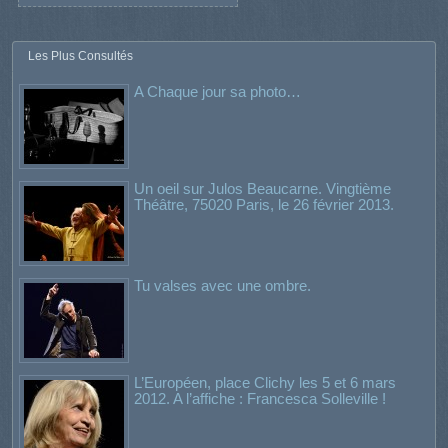
Les Plus Consultés
A Chaque jour sa photo…
Un oeil sur Julos Beaucarne. Vingtième
Théâtre, 75020 Paris, le 26 février 2013.
Tu valses avec une ombre.
L’Européen, place Clichy les 5 et 6 mars
2012. A l’affiche : Francesca Solleville !