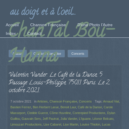
au doigt et à l'oeil...
ChanTal Bou-
Accueil
Chanson Française
D’une Photo l’Autre
Index
Contact
Hanna
Artistes
Chanson Française
Concerts
Valentin Vander. Le Café de la Danse, 5
Passage Louis-Philippe, 75011 Paris. Le 2
octobre 2021.
7 octobre 2021
in
Artistes
,
Chanson Française
,
Concerts
Tags:
Arnaud Vial
,
Bastien Ferrez
,
Ben Herbert Larue
,
Benoit Laur
,
Café de la Danse
,
Carole
Masseport
,
Clotilde Guerot
,
Côme Huveline
,
Contrepied Productions
,
Dylan
Guillou
,
Gauvain Sers
,
Jeff Pautrat
,
Julia Vander
,
L'Iguane
,
Léonor Bolcato
,
Limouzart Productions
,
Lise Cabaret
,
Lise Martin
,
Louise Thiolon
,
Lucas