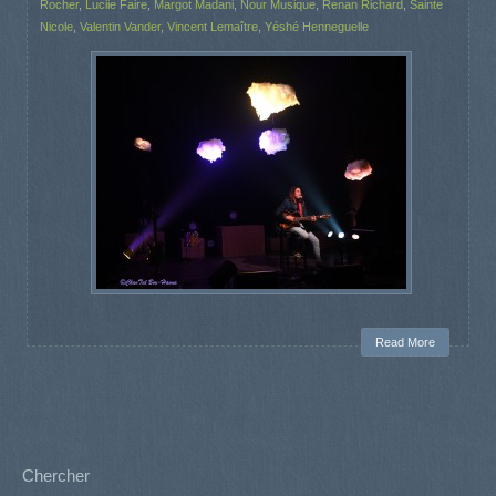
Rocher
,
Luciie Faire
,
Margot Madani
,
Nour Musique
,
Renan Richard
,
Sainte
Nicole
,
Valentin Vander
,
Vincent Lemaître
,
Yéshé Henneguelle
Read More
Chercher