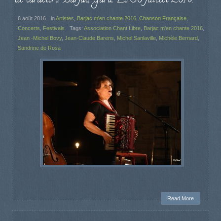
de caractère. Barjac, Gard. Le 30 juillet 2016.
6 août 2016
in
Artistes
,
Barjac m'en chante 2016
,
Chanson Française
,
Concerts
,
Festivals
Tags:
Association Chant Libre
,
Barjac m'en chante 2016
,
Jean -Michel Bovy
,
Jean-Claude Barens
,
Michel Sanlaville
,
Michèle Bernard
,
Sandrine de Rosa
Read More