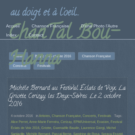
au doigt et à l'oeil...
ChanTal Bou-
Accueil
Chanson Française
D’une Photo l’Autre
Index
Contact
Hanna
Artistes
Barjac m'en chante 2016
Chanson Française
Concerts
Festivals
Michèle Bernard au Festival Éclats de Voix. La
Griotte, Cerizay, les Deux-Sèvres. Le 2 octobre
2016.
4 octobre 2016
in
Artistes
,
Chanson Française
,
Concerts
,
Festivals
Tags:
Alice Perret
,
Anne-Marie Ferreira
,
Cerizay
,
EPM/Universal
,
Evasion
,
Festival
Éclats de Voix 2016
,
Griotte
,
Gwenaëlle Baudin
,
Laurence Giorgi
,
Michel
Sanlaville
,
Michèle Bernard
,
Pascal Berne
,
Sandrine de Rosa
,
Soraya Esseid
,