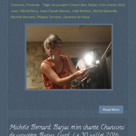
Concerts
,
Festivals
Tags:
Association Chant Libre
,
Barjac m'en chante 2016
,
Jean -Michel Bovy
,
Jean-Claude Barens
,
Julie Berthon
,
Michel Sanlaville
,
Michèle Bernard
,
Philippe Torreton
,
Sandrine de Rosa
Read More
Michèle Bernard. Barjac m’en chante, Chansons