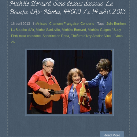
Michèle Bernard. Sens dessus dessous. La
Bouche d’Air, Nantes, 44000. Le 14 avril 2013.
16 avril 2013
in
Artistes
,
Chanson Française
,
Concerts
Tags:
Julie Berthon
,
La Bouche d'Air
,
Michel Sanlaville
,
Michèle Bernard
,
Michèle Guigon / Susy
Firth-mise en scène
,
Sandrine de Rosa
,
Théâtre d’Ivry Antoine Vitez – Vocal
26
Read More