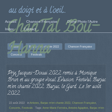
au doigt et à l'oeil...
ChanTal Bou-
Accueil
Chanson Française
D’une Photo l’Autre
Index
Contact
Hanna
Artistes
Barjac m'en chante 2022
Chanson Française
Concerts
Festivals
Prix Jacques-Douai 2022 remis à Monique
Brun et au groupe vocal Évasion. Festival Barjac
m’en chante 2022. Barjac, le Gard. Le 1er août
2022.
22 août 2022
in
Artistes
,
Barjac m'en chante 2022
,
Chanson Française
,
Concerts
,
Festivals
Tags:
Anne-Marie Ferreira
,
Antoine Agapitos
,
Barjac m'en