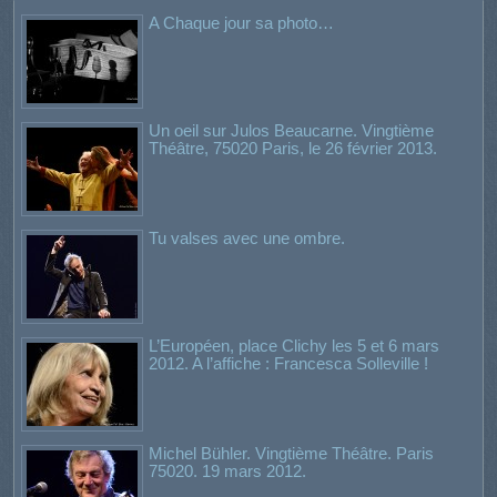
A Chaque jour sa photo…
Un oeil sur Julos Beaucarne. Vingtième
Théâtre, 75020 Paris, le 26 février 2013.
Tu valses avec une ombre.
L’Européen, place Clichy les 5 et 6 mars
2012. A l’affiche : Francesca Solleville !
Michel Bühler. Vingtième Théâtre. Paris
75020. 19 mars 2012.