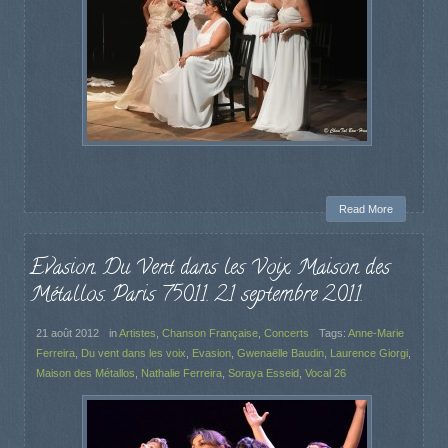
Read More
Evasion. Du Vent dans les Voix. Maison des
Métallos. Paris 75011. 21 septembre 2011.
21 août 2012
in
Artistes
,
Chanson Française
,
Concerts
Tags:
Anne-Marie
Ferreira
,
Du vent dans les voix
,
Evasion
,
Gwenaëlle Baudin
,
Laurence Giorgi
,
Maison des Métallos
,
Nathalie Ferreira
,
Soraya Esseid
,
Vocal 26