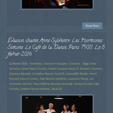
Read More
Évasion chante Anne Sylvestre: Les Hormones
Simone. Le Café de la Danse, Paris 75011. Le 8
février 2016.
11 février 2016
in
Artistes
,
Chanson Française
,
Concerts
Tags:
Anne
Sylvetsre
,
Anne-Marie Ferreira
,
Daniel Gasquet-Vocal 26
,
Evasion
,
Garance
,
Garance Bauhain
,
Géraldine Maurin-Vocal 26
,
Gwenaëlle Baudin
,
Hervé
Peyrard-mise en scène
,
Julie Berthon-lumières
,
Laurence Giorgi
,
Les
Hormones Simone
,
Pascal Berne-direction musicale
,
Soraya Esseid
,
Talia
Ferreira
,
Violaine Parcot-lumières
,
Vocal 26