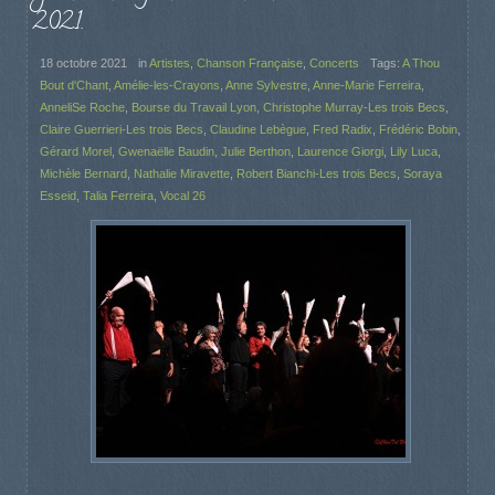
2021.
18 octobre 2021
in
Artistes
,
Chanson Française
,
Concerts
Tags:
A Thou
Bout d'Chant
,
Amélie-les-Crayons
,
Anne Sylvestre
,
Anne-Marie Ferreira
,
AnneliSe Roche
,
Bourse du Travail Lyon
,
Christophe Murray-Les trois Becs
,
Claire Guerrieri-Les trois Becs
,
Claudine Lebègue
,
Fred Radix
,
Frédéric Bobin
,
Gérard Morel
,
Gwenaëlle Baudin
,
Julie Berthon
,
Laurence Giorgi
,
Lily Luca
,
Michèle Bernard
,
Nathalie Miravette
,
Robert Bianchi-Les trois Becs
,
Soraya
Esseid
,
Talia Ferreira
,
Vocal 26