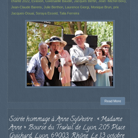
chante 2022
,
Evasion
,
Gwenaëlle Baudin
,
Jacques Bertin
,
Jean -Michel Bovy
,
Jean-Claude Barens
,
Julie Berthon
,
Laurence Giorgi
,
Monique Brun
,
prix
Jacques-Douai
,
Soraya Esseid
,
Talia Ferreira
Read More
Soirée hommage à Anne Sylvestre : « Madame
Anne ». Bourse du Travail de Lyon, 205 Place
Guichard, Lyon, 69003, Rhône. Le 13 octobre