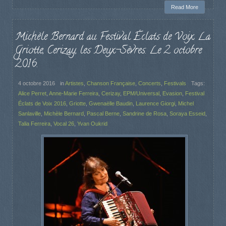
Read More
Michèle Bernard au Festival Éclats de Voix. La
Griotte, Cerizay, les Deux-Sèvres. Le 2 octobre
2016.
4 octobre 2016
in
Artistes
,
Chanson Française
,
Concerts
,
Festivals
Tags:
Alice Perret
,
Anne-Marie Ferreira
,
Cerizay
,
EPM/Universal
,
Evasion
,
Festival
Éclats de Voix 2016
,
Griotte
,
Gwenaëlle Baudin
,
Laurence Giorgi
,
Michel
Sanlaville
,
Michèle Bernard
,
Pascal Berne
,
Sandrine de Rosa
,
Soraya Esseid
,
Talia Ferreira
,
Vocal 26
,
Yvan Oukrid