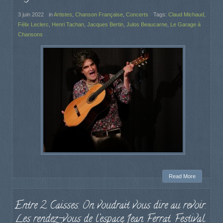
3 juin 2022
in
Artistes
,
Chanson Française
,
Concerts
Tags:
Claud Michaud
,
Félix Leclerc
,
Henri Tachan
,
Jacques Bertin
,
Julos Beaucarne
,
Le Garage à
Chansons
Read More
Entre 2 Caisses. On voudrait vous dire au revoir.
Les rendez-vous de l’espace Jean Ferrat. Festival