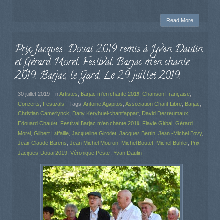
Read More
Prix Jacques-Douai 2019 remis à Yvan Dautin
et Gérard Morel. Festival Barjac m’en chante
2019. Barjac, le Gard. Le 29 juillet 2019.
30 juillet 2019
in
Artistes
,
Barjac m'en chante 2019
,
Chanson Française
,
Concerts
,
Festivals
Tags:
Antoine Agapitos
,
Association Chant Libre
,
Barjac
,
Christian Camerlynck
,
Dany Keryhuel-chant'appart
,
David Desreumaux
,
Edouard Chaulet
,
Festival Barjac m'en chante 2019
,
Flavie Girbal
,
Gérard
Morel
,
Gilbert Laffaille
,
Jacqueline Girodet
,
Jacques Bertin
,
Jean -Michel Bovy
,
Jean-Claude Barens
,
Jean-Michel Mouron
,
Michel Boutet
,
Michel Bühler
,
Prix
Jacques-Douai 2019
,
Véronique Pestel
,
Yvan Dautin