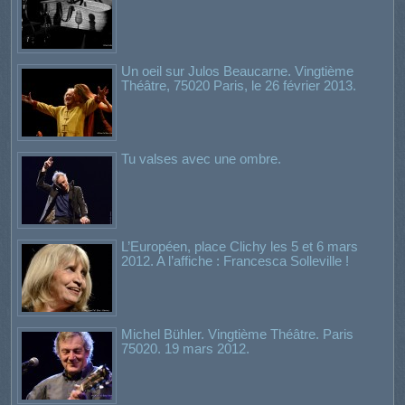
Un oeil sur Julos Beaucarne. Vingtième
Théâtre, 75020 Paris, le 26 février 2013.
Tu valses avec une ombre.
L’Européen, place Clichy les 5 et 6 mars
2012. A l’affiche : Francesca Solleville !
Michel Bühler. Vingtième Théâtre. Paris
75020. 19 mars 2012.