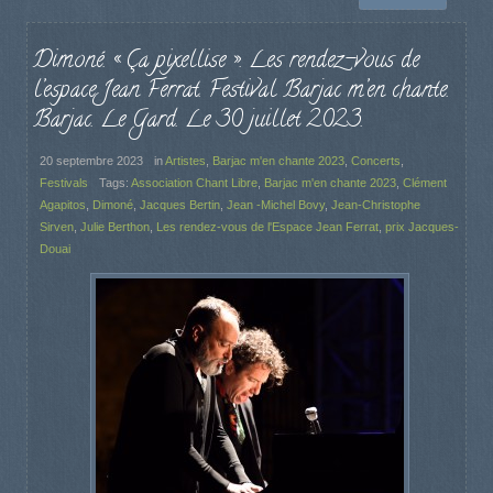
Dimoné. « Ça pixellise ». Les rendez-vous de
l’espace Jean Ferrat. Festival Barjac m’en chante.
Barjac. Le Gard. Le 30 juillet 2023.
20 septembre 2023
in
Artistes
,
Barjac m'en chante 2023
,
Concerts
,
Festivals
Tags:
Association Chant Libre
,
Barjac m'en chante 2023
,
Clément
Agapitos
,
Dimoné
,
Jacques Bertin
,
Jean -Michel Bovy
,
Jean-Christophe
Sirven
,
Julie Berthon
,
Les rendez-vous de l'Espace Jean Ferrat
,
prix Jacques-
Douai