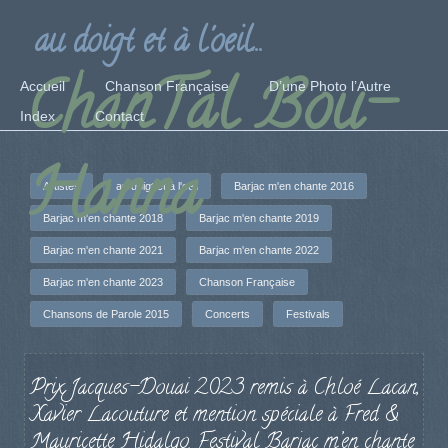
au doigt et à l'oeil...
ChanTal Bou-
Accueil
Chanson Française
D’une Photo l’Autre
Index
Contact
Hanna
Artistes
au doigt et à l'oeil
Barjac m'en chante 2016
Barjac m'en chante 2018
Barjac m'en chante 2019
Barjac m'en chante 2021
Barjac m'en chante 2022
Barjac m'en chante 2023
Chanson Française
Chansons de Parole 2015
Concerts
Festivals
Prix Jacques-Douai 2023 remis à Chloé Lacan,
Xavier Lacouture et mention spéciale à Fred &
Mauricette Hidalgo. Festival Barjac m’en chante