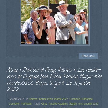
Read More
Alcaz « D’amour et d’eaux fraîches », Les rendez-
vous de l’Espace Jean Ferrat, Festival Barjac m’en
chante 2022, Barjac, le Gard. Le 31 juillet
2022.
22 août 2022
in
Artistes
,
Barjac m'en chante 2022
,
Chanson Française
,
Concerts
,
Festivals
Tags:
Alcaz
,
Antoine Agapitos
,
Barjac m'en chante 2022
,