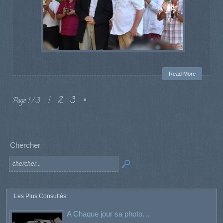
Read More
1
2
3
»
Page 1 / 3
Chercher
Les Plus Consultés
A Chaque jour sa photo…