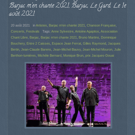
Barjac m’en chante 2021, Barjac, Le Gard. Le 1e
août 2021.
20 août 2021
in
Artistes
,
Barjac m'en chante 2021
,
Chanson Française
,
Concerts
,
Festivals
Tags:
Anne Sylvestre
,
Antoine Agapitos
,
Association
Chant Libre
,
Barjac
,
Barjac m'en chante 2021
,
Bruno Martins
,
Dominique
Bouchery
,
Entre 2 Caisses
,
Espace Jean Ferrat
,
Gilles Raymond
,
Jacques
Bertin
,
Jean-Claude Barens
,
Jean-Michel Bauvy
,
Jean-Michel Mouron
,
Julie
Berthon-lumières
,
Michèle Bernard
,
Monique Brun
,
prix Jacques-Douai