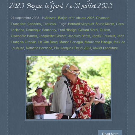
2023. Barjac, le Gard. Le 31 juillet 2023.
21 septembre 2023
in
Artistes
,
Barjac m'en chante 2023
,
Chanson
Française
,
Concerts
,
Festivals
Tags:
Bernard Keryhuel
,
Bruno Martin
,
Chris
LeHache
,
Dominique Bouchery
,
Fred Hidalgo
,
Gérard Morel
,
Guilam
,
Gwenaëlle Baudin
,
Jacqueline Girodet
,
Jacques Bertin
,
Janick Foucault
,
Jean-
François Grandin
,
Liz Van Deuq
,
Marion Ferfoglia
,
Mauricette Hidalgo
,
Mick de
Toulouse
,
Natasha Bezriche
,
Prix Jacques-Douai 2023
,
Xavier Lacouture
Read More