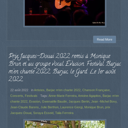
Read More
Prix Jacques-Douai 2022 remis à Monique
Brun et au groupe vocal Évasion. Festival Barjac
m’en chante 2022. Barjac, le Gard. Le 1er août
2022.
22 août 2022
in
Artistes
,
Barjac m'en chante 2022
,
Chanson Française
,
Concerts
,
Festivals
Tags:
Anne-Marie Ferreira
,
Antoine Agapitos
,
Barjac m'en
chante 2022
,
Evasion
,
Gwenaëlle Baudin
,
Jacques Bertin
,
Jean -Michel Bovy
,
Jean-Claude Barens
,
Julie Berthon
,
Laurence Giorgi
,
Monique Brun
,
prix
Jacques-Douai
,
Soraya Esseid
,
Talia Ferreira