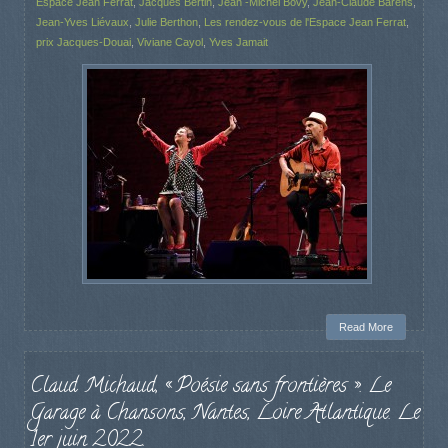
Espace Jean Ferrat
,
Jacques Bertin
,
Jean -Michel Bovy
,
Jean-Claude Barens
,
Jean-Yves Liévaux
,
Julie Berthon
,
Les rendez-vous de l'Espace Jean Ferrat
,
prix Jacques-Douai
,
Viviane Cayol
,
Yves Jamait
Read More
Claud Michaud, « Poésie sans frontières ». Le
Garage à Chansons, Nantes, Loire Atlantique. Le
1er juin 2022.