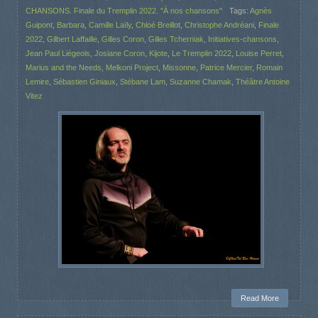
CHANSONS. Finale du Tremplin 2022. "À nos chansons"
Tags:
Agnès
Guipont
,
Barbara
,
Camille Laïly
,
Chloé Breillot
,
Christophe Andréani
,
Finale
2022
,
Gilbert Laffaille
,
Gilles Coron
,
Gilles Tcherniak
,
Initiatives-chansons
,
Jean Paul Liégeois
,
Josiane Coron
,
Kijote
,
Le Tremplin 2022
,
Louise Perret
,
Marius and the Needs
,
Melkoni Project
,
Missonne
,
Patrice Mercier
,
Romain
Lemire
,
Sébastien Giniaux
,
Stébane Lam
,
Suzanne Chamak
,
Théâtre Antoine
Vitez
Read More