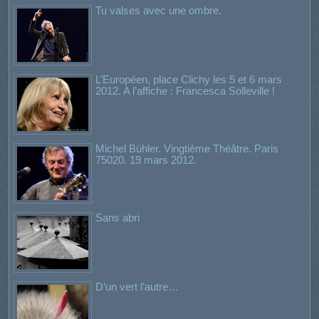
Tu valses avec une ombre.
L’Européen, place Clichy les 5 et 6 mars
2012. A l’affiche : Francesca Solleville !
Michel Bühler. Vingtième Théâtre. Paris
75020. 19 mars 2012.
Sans abri
D’un vert l’autre…