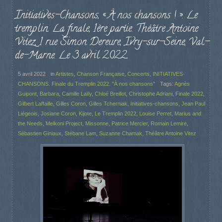
Initiatives-Chansons, « À nos chansons ! ». Le
tremplin. La finale, 1ère partie. Théâtre Antoine
Vitez, 1 rue Simon Dereure, Ivry-sur-Seine, Val-
de-Marne. Le 3 avril 2022.
5 avril 2022
in
Artistes
,
Chanson Française
,
Concerts
,
INITIATIVES-
CHANSONS. Finale du Tremplin 2022. "À nos chansons"
Tags:
Agnès
Guipont
,
Barbara
,
Camille Laïly
,
Chloé Breillot
,
Christophe Adriani
,
Finale 2022
,
Gilbert Laffaille
,
Gilles Coron
,
Gilles Tcherniak
,
Initiatives-chansons
,
Jean Paul
Liégeois
,
Josiane Coron
,
Kijote
,
Le Tremplin 2022
,
Louise Perret
,
Marius and
the Needs
,
Melkoni Project
,
Missonne
,
Patrice Mercier
,
Romain Lemire
,
Sébastien Giniaux
,
Stébane Lam
,
Suzanne Chamak
,
Théâtre Antoine Vitez