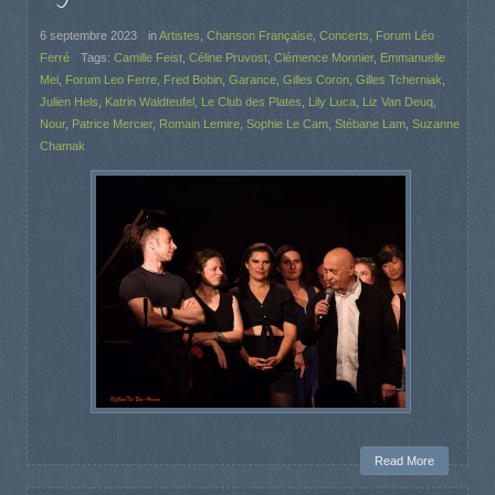
6 septembre 2023
in
Artistes
,
Chanson Française
,
Concerts
,
Forum Léo
Ferré
Tags:
Camille Feist
,
Céline Pruvost
,
Clémence Monnier
,
Emmanuelle
Mei
,
Forum Leo Ferre
,
Fred Bobin
,
Garance
,
Gilles Coron
,
Gilles Tcherniak
,
Julien Hels
,
Katrin Waldteufel
,
Le Club des Plates
,
Lily Luca
,
Liz Van Deuq
,
Nour
,
Patrice Mercier
,
Romain Lemire
,
Sophie Le Cam
,
Stébane Lam
,
Suzanne
Chamak
Read More