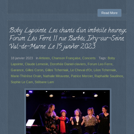
Read More
Boby Lapointe, Les chants d’un imbécile heureux.
Forum Léo Ferré, 11 rue Barbès, Ivry-sur-Seine,
Val-de-Marne. Le 15 janvier 2023.
18 janvier 2023
in
Artistes
,
Chanson Française
,
Concerts
Tags:
Boby
Lapointe
,
Claude Lemesle
,
Dorothée Daniel-claviers
,
Forum Leo Ferre
,
Garance
,
Gilles Coron
,
Gilles Tcherniak
,
Le Cheval d'Or
,
Léon Tcherniak
,
Marie-Thérèse Orain
,
Nathalie Miravette
,
Patrice Mercier
,
Raphaëlle Saudinos
,
Sophie Le Cam
,
Stébane Lam