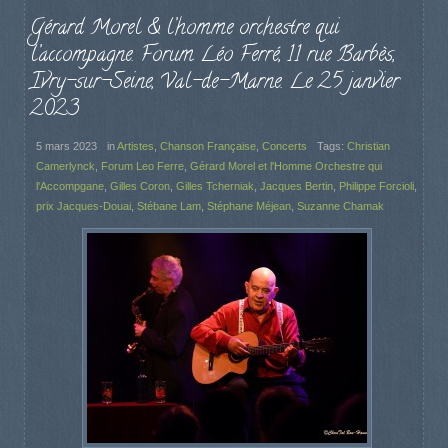
Gérard Morel & l’homme orchestre qui
l’accompagne. Forum Léo Ferré, 11 rue Barbès,
Ivry-sur-Seine, Val-de-Marne. Le 25 janvier
2023
5 mars 2023
in
Artistes
,
Chanson Française
,
Concerts
Tags:
Christian
Camerlynck
,
Forum Leo Ferre
,
Gérard Morel et l'Homme Orchestre qui
l'Accompgane
,
Gilles Coron
,
Gilles Tcherniak
,
Jacques Bertin
,
Philippe Forcioli
,
prix Jacques-Douai
,
Stébane Lam
,
Stéphane Méjean
,
Suzanne Chamak