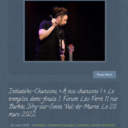
Read More
Initiatives-Chansons, « À nos chansons ! », Le
tremplin, demi-finale, 1. Forum Léo Ferré, 11 rue
Barbès, Ivry-sur-Seine, Val-de-Marne. Le 20
mars 2022.
22 mars 2022
in
Artistes
,
Chanson Française
,
Concerts
,
Forum Léo Ferré