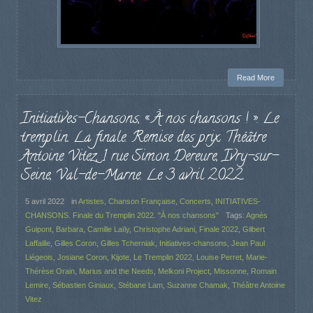
Read More
Initiatives-Chansons, « À nos chansons ! ». Le
tremplin. La finale. Remise des prix. Théâtre
Antoine Vitez, 1 rue Simon Dereure, Ivry-sur-
Seine, Val-de-Marne. Le 3 avril 2022.
5 avril 2022
in
Artistes
,
Chanson Française
,
Concerts
,
INITIATIVES-
CHANSONS. Finale du Tremplin 2022. "À nos chansons"
Tags:
Agnès
Guipont
,
Barbara
,
Camille Laïly
,
Christophe Adriani
,
Finale 2022
,
Gilbert
Laffaille
,
Gilles Coron
,
Gilles Tcherniak
,
Initiatives-chansons
,
Jean Paul
Liégeois
,
Josiane Coron
,
Kijote
,
Le Tremplin 2022
,
Louise Perret
,
Marie-
Thérèse Orain
,
Marius and the Needs
,
Melkoni Project
,
Missonne
,
Romain
Lemire
,
Sébastien Giniaux
,
Stébane Lam
,
Suzanne Chamak
,
Théâtre Antoine
Vitez