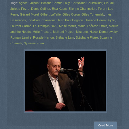
Tags:
Agnès Guipont
,
Belfour
,
Camille Laïly
,
Christiane Courvoisier
,
Claude
Juliette Fèvre
,
Denis Collinot
,
Elsa Keats
,
Etienne Champolion
,
Forum Leo
Ferre
,
Gérard Morel
,
Gilbert Laffaille
,
Gilles Coron
,
Gilles Tcherniak
,
Inès
Desorages
,
Initiatives-chansons
,
Jean Paul Liégeois
,
Josiane Coron
,
Kijote
,
Laurent Carmé
,
Le Tremplin 2022
,
Maïté Merlin
,
Marie-Thérèse Orain
,
Marius
and the Needs
,
Mélie Fraisse
,
Melkoni Project
,
Missone
,
Nawel Dombrowsky
,
Romain Lemire
,
Rosalie Hartog
,
Stébane Lam
,
Stéphane Pistre
,
Suzanne
Chamak
,
Sylvaine Fouix
Read More