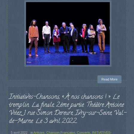
Read More
Initiatives-Chansons, « À nos chansons ! ». Le
tremplin. La finale, 2ème partie. Théâtre Antoine
Vitez, 1 rue Simon Dereure, Ivry-sur-Seine, Val-
de-Marne. Le 3 avril 2022.
5 avril 2022
in
Artistes
,
Chanson Française
,
Concerts
,
INITIATIVES-