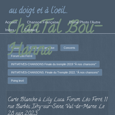
au doigt et à l'oeil...
ChanTal Bou-
Accueil
Chanson Française
D’une Photo l’Autre
Index
Contact
Hanna
Artistes
Chanson Française
Concerts
Forum Léo Ferré
INITIATIVES-CHANSONS Finale du tremplin 2019 "À nos chansons"
INITIATIVES-CHANSONS. Finale du Tremplin 2022. "À nos chansons"
Poing levé
Carte Blanche à Lily Luca. Forum Léo Ferré, 11
rue Barbès, Ivry-sur-Seine, Val-de-Marne. Le
28 juin 2023.