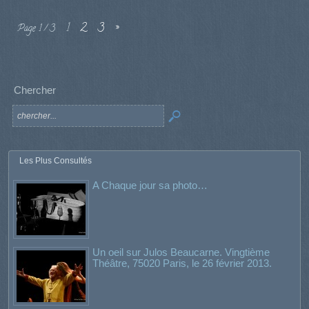
1
2
3
»
Page 1 / 3
Chercher
Les Plus Consultés
A Chaque jour sa photo…
Un oeil sur Julos Beaucarne. Vingtième
Théâtre, 75020 Paris, le 26 février 2013.