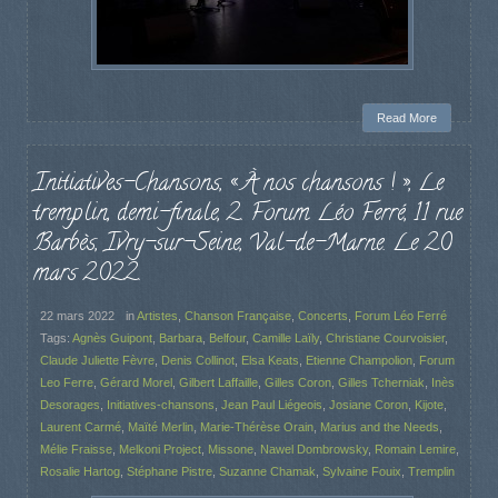
Read More
Initiatives-Chansons, « À nos chansons ! », Le
tremplin, demi-finale, 2. Forum Léo Ferré, 11 rue
Barbès, Ivry-sur-Seine, Val-de-Marne. Le 20
mars 2022.
22 mars 2022
in
Artistes
,
Chanson Française
,
Concerts
,
Forum Léo Ferré
Tags:
Agnès Guipont
,
Barbara
,
Belfour
,
Camille Laïly
,
Christiane Courvoisier
,
Claude Juliette Fèvre
,
Denis Collinot
,
Elsa Keats
,
Etienne Champolion
,
Forum
Leo Ferre
,
Gérard Morel
,
Gilbert Laffaille
,
Gilles Coron
,
Gilles Tcherniak
,
Inès
Desorages
,
Initiatives-chansons
,
Jean Paul Liégeois
,
Josiane Coron
,
Kijote
,
Laurent Carmé
,
Maïté Merlin
,
Marie-Thérèse Orain
,
Marius and the Needs
,
Mélie Fraisse
,
Melkoni Project
,
Missone
,
Nawel Dombrowsky
,
Romain Lemire
,
Rosalie Hartog
,
Stéphane Pistre
,
Suzanne Chamak
,
Sylvaine Fouix
,
Tremplin