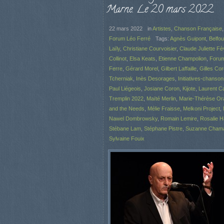
Marne. Le 20 mars 2022.
22 mars 2022
in
Artistes
,
Chanson Française
Forum Léo Ferré
Tags:
Agnès Guipont
,
Belfou
Laïly
,
Christiane Courvoisier
,
Claude Juliette Fè
Collinot
,
Elsa Keats
,
Etienne Champolion
,
Foru
Ferre
,
Gérard Morel
,
Gilbert Laffaille
,
Gilles Co
Tcherniak
,
Inès Desorages
,
Initiatives-chanso
Paul Liégeois
,
Josiane Coron
,
Kijote
,
Laurent C
Tremplin 2022
,
Maïté Merlin
,
Marie-Thérèse Or
and the Needs
,
Mélie Fraisse
,
Melkoni Project
,
Nawel Dombrowsky
,
Romain Lemire
,
Rosalie H
Stébane Lam
,
Stéphane Pistre
,
Suzanne Cham
Sylvaine Fouix