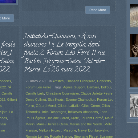
Read More
d More
Initiatives-Chansons, « À nos
finale,
chansons ! », Le tremplin, demi-
tez, 1
finale, 2. Forum Léo Ferré, 11 rue
Seine,
Barbès, Ivry-sur-Seine, Val-de-
022.
Marne. Le 20 mars 2022.
oncerts
,
22 mars 2022
in
Artistes
,
Chanson Française
,
Concerts
,
022. "À
Forum Léo Ferré
Tags:
Agnès Guipont
,
Barbara
,
Belfour
,
,
Camille
Camille Laïly
,
Christiane Courvoisier
,
Claude Juliette Fèvre
,
2022
,
Gilbert
Denis Collinot
,
Elsa Keats
,
Etienne Champolion
,
Forum Leo
es-
Ferre
,
Gérard Morel
,
Gilbert Laffaille
,
Gilles Coron
,
Gilles
Kijote
,
Le
Tcherniak
,
Inès Desorages
,
Initiatives-chansons
,
Jean
Needs
,
Paul Liégeois
,
Josiane Coron
,
Kijote
,
Laurent Carmé
,
Maïté
main
Merlin
,
Marie-Thérèse Orain
,
Marius and the Needs
,
Mélie
nne
Fraisse
,
Melkoni Project
,
Missone
,
Nawel Dombrowsky
,
Romain Lemire
,
Rosalie Hartog
,
Stéphane Pistre
,
Suzanne