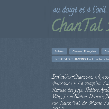
au doigt et à l'oeil...
ChanTal
Artistes
Chanson Française
Con
INITIATIVES-CHANSONS. Finale du Tremplin 
Initiatives-Chansons, « À nos
chansons ! ». Le tremplin. La 
Remise des prix. Théâtre Anto
Vitez, 1 rue Simon Dereure, I
sur-Seine, Val-de-Marne. Le