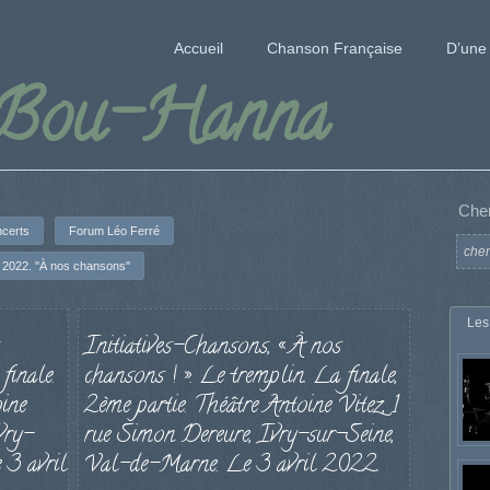
Accueil
Chanson Française
D’une 
 Bou-Hanna
Che
certs
Forum Léo Ferré
2022. "À nos chansons"
Les
Initiatives-Chansons, « À nos
finale.
chansons ! ». Le tremplin. La finale,
ine
2ème partie. Théâtre Antoine Vitez, 1
vry-
rue Simon Dereure, Ivry-sur-Seine,
 3 avril
Val-de-Marne. Le 3 avril 2022.