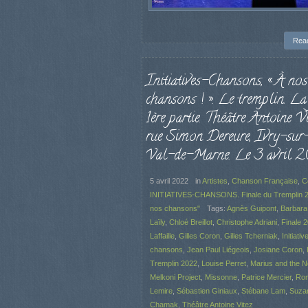
Rea
Initiatives-Chansons, « À nos
chansons ! ». Le tremplin. La 
1ère partie. Théâtre Antoine Vi
rue Simon Dereure, Ivry-sur-
Val-de-Marne. Le 3 avril 2
5 avril 2022
in
Artistes
,
Chanson Française
,
C
INITIATIVES-CHANSONS. Finale du Tremplin 2
nos chansons"
Tags:
Agnès Guipont
,
Barbara
Laïly
,
Chloé Breillot
,
Christophe Adriani
,
Finale 
Laffaille
,
Gilles Coron
,
Gilles Tcherniak
,
Initiativ
chansons
,
Jean Paul Liégeois
,
Josiane Coron
,
Tremplin 2022
,
Louise Perret
,
Marius and the 
Melkoni Project
,
Missonne
,
Patrice Mercier
,
Ro
Lemire
,
Sébastien Giniaux
,
Stébane Lam
,
Suza
Chamak
,
Théâtre Antoine Vitez