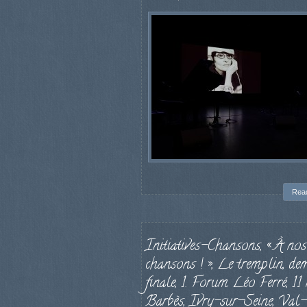
Rea
Initiatives-Chansons, « À nos
chansons ! », Le tremplin, de
finale, 1. Forum Léo Ferré, 11 
Barbès, Ivry-sur-Seine, Val