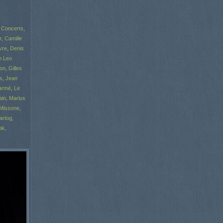
,
Concerts
,
r
,
Camille
vre
,
Denis
m Leo
ron
,
Gilles
ns
,
Jean
armé
,
Le
ain
,
Marius
Missone
,
artog
,
ak
,