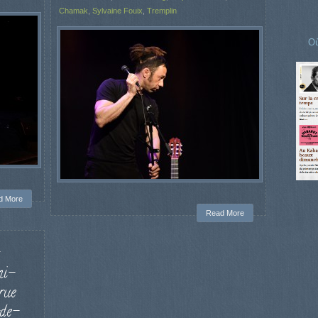
Chamak
,
Sylvaine Fouix
,
Tremplin
Où
d More
Read More
mi-
rue
-de-