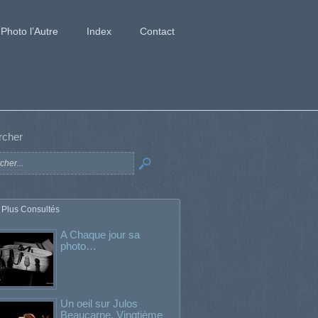
Photo l’Autre
Index
Contact
rcher
 Plus Consultés
A Chaque jour sa
photo…
Un oeil sur Julos
Beaucarne. Vingtième