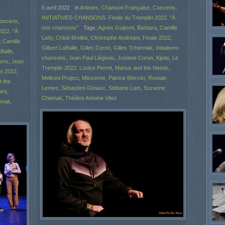
5 avril 2022
in
Artistes
,
Chanson Française
,
Concerts
,
INITIATIVES-CHANSONS. Finale du Tremplin 2022. "À
oncerts
,
nos chansons"
Tags:
Agnès Guipont
,
Barbara
,
Camille
022. "À
Laïly
,
Chloé Breillot
,
Christophe Andréani
,
Finale 2022
,
,
Camille
Gilbert Laffaille
,
Gilles Coron
,
Gilles Tcherniak
,
Initiatives-
faille
,
chansons
,
Jean Paul Liégeois
,
Josiane Coron
,
Kijote
,
Le
sons
,
Jean
Tremplin 2022
,
Louise Perret
,
Marius and the Needs
,
in 2022
,
Melkoni Project
,
Missonne
,
Patrice Mercier
,
Romain
d the
Lemire
,
Sébastien Giniaux
,
Stébane Lam
,
Suzanne
ire
,
Chamak
,
Théâtre Antoine Vitez
amak
,