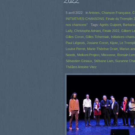
2022.
5 avril 2022
in
Artistes
,
Chanson Française
,
C
INITIATIVES-CHANSONS. Finale du Tremplin 2
nos chansons"
Tags:
Agnès Guipont
,
Barbara
Laïly
,
Christophe Adriani
,
Finale 2022
,
Gilbert Laf
Gilles Coron
,
Gilles Tcherniak
,
Initiatives-chan
Paul Liégeois
,
Josiane Coron
,
Kijote
,
Le Trempl
Louise Perret
,
Marie-Thérèse Orain
,
Marius an
Needs
,
Melkoni Project
,
Missonne
,
Romain Lem
Sébastien Giniaux
,
Stébane Lam
,
Suzanne Ch
Théâtre Antoine Vitez