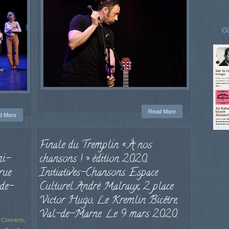
Où
Read More
d More
Finale du Tremplin « À nos
mi-
chansons ! » édition 2020,
rue
Initiatives-Chansons. Espace
-de-
Culturel André Malraux, 2 place
Victor Hugo, Le Kremlin Bicêtre,
Val-de-Marne. Le 9 mars 2020.
,
Concerts
,