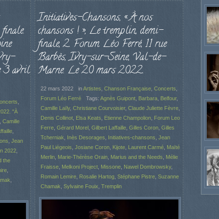
Initiatives-Chansons, « À nos
finale.
chansons ! », Le tremplin, demi-
ine
finale, 2. Forum Léo Ferré, 11 rue
vry-
Barbès, Ivry-sur-Seine, Val-de-
 3 avril
Marne. Le 20 mars 2022.
22 mars 2022
in
Artistes
,
Chanson Française
,
Concerts
,
Forum Léo Ferré
Tags:
Agnès Guipont
,
Barbara
,
Belfour
,
oncerts
,
Camille Laïly
,
Christiane Courvoisier
,
Claude Juliette Fèvre
,
022. "À
Denis Collinot
,
Elsa Keats
,
Etienne Champolion
,
Forum Leo
,
Camille
Ferre
,
Gérard Morel
,
Gilbert Laffaille
,
Gilles Coron
,
Gilles
faille
,
Tcherniak
,
Inès Desorages
,
Initiatives-chansons
,
Jean
sons
,
Jean
Paul Liégeois
,
Josiane Coron
,
Kijote
,
Laurent Carmé
,
Maïté
in 2022
,
Merlin
,
Marie-Thérèse Orain
,
Marius and the Needs
,
Mélie
d the
Fraisse
,
Melkoni Project
,
Missone
,
Nawel Dombrowsky
,
ire
,
Romain Lemire
,
Rosalie Hartog
,
Stéphane Pistre
,
Suzanne
amak
,
Chamak
,
Sylvaine Fouix
,
Tremplin