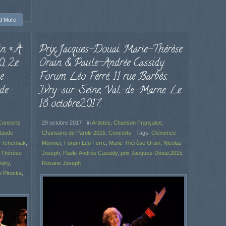
d More
n « À
Prix Jacques-Douai. Marie-Thérèse
0, 2e
Orain & Paule-Andrée Cassidy.
e
Forum Léo Ferré, 11 rue Barbès,
-de-
Ivry-sur-Seine, Val-de-Marne. Le
18 octobre2017.
Concerts
29 octobre 2017
in
Artistes
,
Chanson Française
,
laude
Chansons de Parole 2015
,
Concerts
Tags:
Clémence
s Tcherniak
,
Monnier
,
Forum Leo Ferre
,
Marie-Thérèse Orain
,
Nicolas
-Thérèse
Joseph
,
Paule-Andrée Cassidy
,
prix Jacques-Douai 2015
,
wsky
,
Roxane Joseph
 Piroska
,