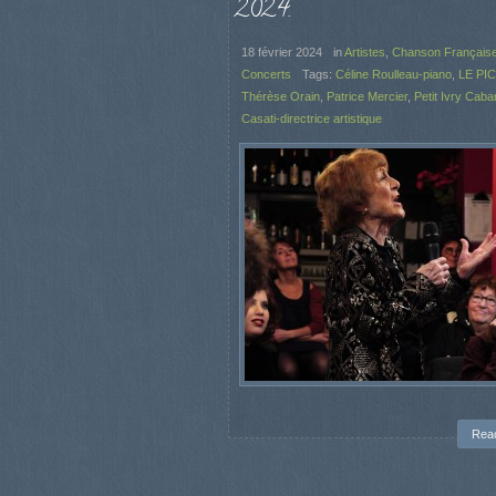
2024.
18 février 2024
in
Artistes
,
Chanson Français
Concerts
Tags:
Céline Roulleau-piano
,
LE PIC
Thérèse Orain
,
Patrice Mercier
,
Petit Ivry Caba
Casati-directrice artistique
Rea