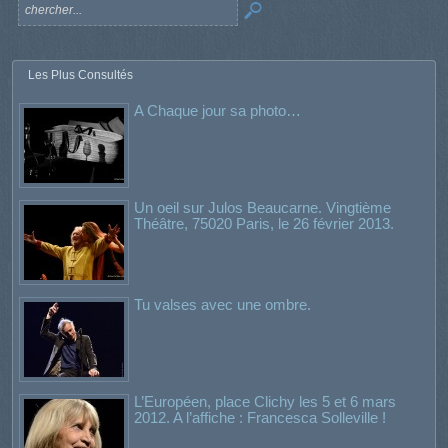
Les Plus Consultés
A Chaque jour sa photo…
Un oeil sur Julos Beaucarne. Vingtième
Théâtre, 75020 Paris, le 26 février 2013.
Tu valses avec une ombre.
L’Européen, place Clichy les 5 et 6 mars
2012. A l’affiche : Francesca Solleville !