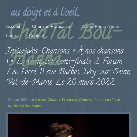
au doigt et à l'oeil...
ChanTal Bou-
Accueil
Chanson Française
D’une Photo l’Autre
Index
Contact
Initiatives-Chansons, « À nos chansons
Hanna
! », Le tremplin, demi-finale, 2. Forum
Léo Ferré, 11 rue Barbès, Ivry-sur-Seine,
Val-de-Marne. Le 20 mars 2022.
22 mars 2022
in
Artistes
,
Chanson Française
,
Concerts
,
Forum Léo Ferré
by
Chantal Bou-Hanna