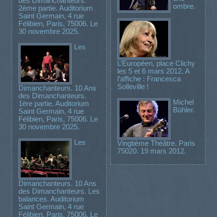
des Dimanchanteurs.
ombre.
2ème partie. Auditorium
Saint Germain, 4 rue
Félibien, Paris, 75006. Le
30 novembre 2025.
Les
L’Européen, place Clichy
les 5 et 6 mars 2012. A
l’affiche : Francesca
Solleville !
Dimanchanteurs. 10 Ans
des Dimanchanteurs.
Michel
1ère partie. Auditorium
Bühler.
Saint Germain, 4 rue
Félibien, Paris, 75006. Le
30 novembre 2025.
Les
Vingtième Théâtre. Paris
75020. 19 mars 2012.
Dimanchanteurs. 10 Ans
des Dimanchanteurs. Les
balances. Auditorium
Saint Germain, 4 rue
Félibien, Paris, 75006. Le