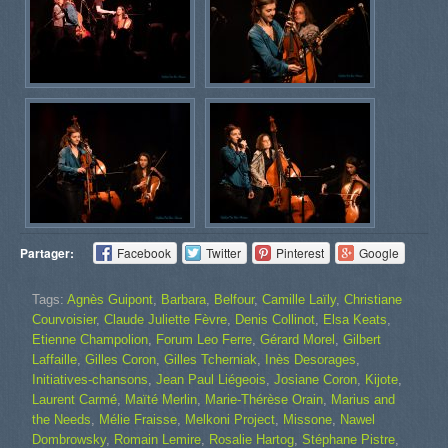
Partager:
Facebook
Twitter
Pinterest
Google
Tags:
Agnès Guipont
,
Barbara
,
Belfour
,
Camille Laïly
,
Christiane
Courvoisier
,
Claude Juliette Fèvre
,
Denis Collinot
,
Elsa Keats
,
Etienne Champolion
,
Forum Leo Ferre
,
Gérard Morel
,
Gilbert
Laffaille
,
Gilles Coron
,
Gilles Tcherniak
,
Inès Desorages
,
Initiatives-chansons
,
Jean Paul Liégeois
,
Josiane Coron
,
Kijote
,
Laurent Carmé
,
Maïté Merlin
,
Marie-Thérèse Orain
,
Marius and
the Needs
,
Mélie Fraisse
,
Melkoni Project
,
Missone
,
Nawel
Dombrowsky
,
Romain Lemire
,
Rosalie Hartog
,
Stéphane Pistre
,