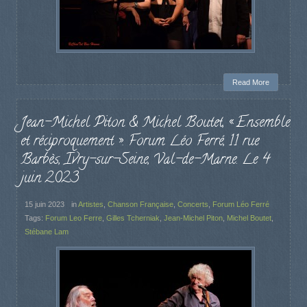
Read More
Jean-Michel Piton & Michel Boutet, « Ensemble
et réciproquement ». Forum Léo Ferré, 11 rue
Barbès, Ivry-sur-Seine, Val-de-Marne. Le 4
juin 2023
15 juin 2023
in
Artistes
,
Chanson Française
,
Concerts
,
Forum Léo Ferré
Tags:
Forum Leo Ferre
,
Gilles Tcherniak
,
Jean-Michel Piton
,
Michel Boutet
,
Stébane Lam