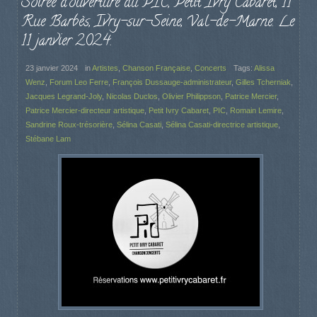
Soirée d’ouverture du PIC, Petit Ivry Cabaret, 11
Rue Barbès, Ivry-sur-Seine, Val-de-Marne. Le
11 janvier 2024.
23 janvier 2024
in
Artistes
,
Chanson Française
,
Concerts
Tags:
Alissa
Wenz
,
Forum Leo Ferre
,
François Dussauge-administrateur
,
Gilles Tcherniak
,
Jacques Legrand-Joly
,
Nicolas Duclos
,
Olivier Philippson
,
Patrice Mercier
,
Patrice Mercier-directeur artistique
,
Petit Ivry Cabaret
,
PIC
,
Romain Lemire
,
Sandrine Roux-trésorière
,
Sélina Casati
,
Sélina Casati-directrice artistique
,
Stébane Lam