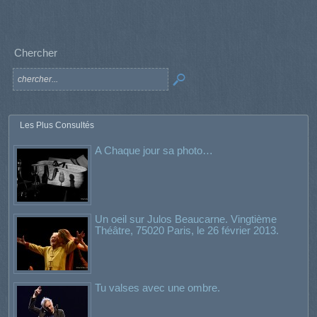
Chercher
Les Plus Consultés
A Chaque jour sa photo…
Un oeil sur Julos Beaucarne. Vingtième
Théâtre, 75020 Paris, le 26 février 2013.
Tu valses avec une ombre.