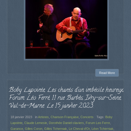
Read More
Boby Lapointe, Les chants d’un imbécile heureux.
Forum Léo Ferré, 11 rue Barbès, Ivry-sur-Seine,
Val-de-Marne. Le 15 janvier 2023.
18 janvier 2023
in
Artistes
,
Chanson Française
,
Concerts
Tags:
Boby
Lapointe
,
Claude Lemesle
,
Dorothée Daniel-claviers
,
Forum Leo Ferre
,
Garance
,
Gilles Coron
,
Gilles Tcherniak
,
Le Cheval d'Or
,
Léon Tcherniak
,