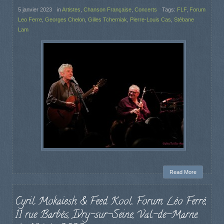
5 janvier 2023
in
Artistes
,
Chanson Française
,
Concerts
Tags:
FLF
,
Forum
Leo Ferre
,
Georges Chelon
,
Gilles Tcherniak
,
Pierre-Louis Cas
,
Stébane
Lam
Read More
Cyril Mokaiesh & Feed Kool. Forum Léo Ferré,
11 rue Barbès, Ivry-sur-Seine, Val-de-Marne.