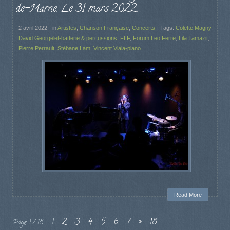
de-Marne. Le 31 mars 2022.
2 avril 2022
in
Artistes
,
Chanson Française
,
Concerts
Tags:
Colette Magny
,
David Georgelet-batterie & percussions
,
FLF
,
Forum Leo Ferre
,
Lila Tamazit
,
Pierre Perrault
,
Stébane Lam
,
Vincent Viala-piano
Read More
1
2
3
4
5
6
7
»
18
Page 1 / 18