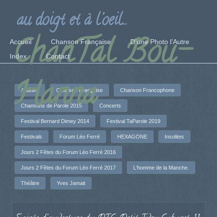
au doigt et à l'oeil...
ChanTal Bou-
Accueil
Chanson Française
D’une Photo l’Autre
Index
Contact
Hanna
Artistes
Chanson Française
Chanson Francophone
Chansons de Parole 2015
Concerts
Festival Bernard Dimey 2014
Festival TaParole 2019
Festivals
Forum Léo Ferré
HEXAGONE
Insolites
Jours 2 Fêtes du Forum Léo Ferré 2016
Jours 2 Fêtes du Forum Léo Ferré 2017
L'homme de la Manche.
Théâtre
Yves Jamait