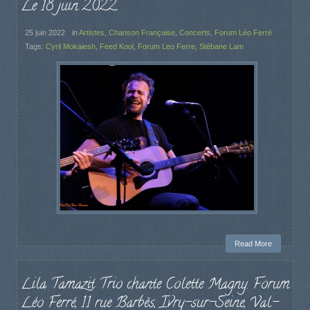
Le 18 juin 2022.
25 juin 2022
in
Artistes
,
Chanson Française
,
Concerts
,
Forum Léo Ferré
Tags:
Cyril Mokaiesh
,
Feed Kool
,
Forum Leo Ferre
,
Stébane Lam
Read More
Lila Tamazit Trio chante Colette Magny. Forum
Léo Ferré, 11 rue Barbès, Ivry-sur-Seine, Val-