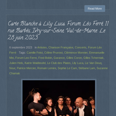
Read More
Carte Blanche à Lily Luca. Forum Léo Ferré, 11
rue Barbès, Ivry-sur-Seine, Val-de-Marne. Le
28 juin 2023.
6 septembre 2023
in
Artistes
,
Chanson Française
,
Concerts
,
Forum Léo
Ferré
Tags:
Camille Feist
,
Céline Pruvost
,
Clémence Monnier
,
Emmanuelle
Mei
,
Forum Leo Ferre
,
Fred Bobin
,
Garance
,
Gilles Coron
,
Gilles Tcherniak
,
Julien Hels
,
Katrin Waldteufel
,
Le Club des Plates
,
Lily Luca
,
Liz Van Deuq
,
Nour
,
Patrice Mercier
,
Romain Lemire
,
Sophie Le Cam
,
Stébane Lam
,
Suzanne
Chamak