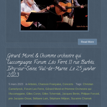
Read More
Gérard Morel & l’homme orchestre qui
l’accompagne. Forum Léo Ferré, 11 rue Barbès,
Ivry-sur-Seine, Val-de-Marne. Le 25 janvier
2023
5 mars 2023
in
Artistes
,
Chanson Française
,
Concerts
Tags:
Christian
Camerlynck
,
Forum Leo Ferre
,
Gérard Morel et l'Homme Orchestre qui
l'Accompgane
,
Gilles Coron
,
Gilles Tcherniak
,
Jacques Bertin
,
Philippe Forcioli
,
prix Jacques-Douai
,
Stébane Lam
,
Stéphane Méjean
,
Suzanne Chamak