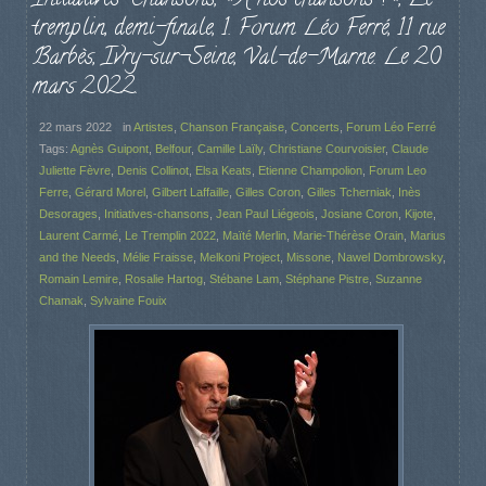
tremplin, demi-finale, 1. Forum Léo Ferré, 11 rue
Barbès, Ivry-sur-Seine, Val-de-Marne. Le 20
mars 2022.
22 mars 2022
in
Artistes
,
Chanson Française
,
Concerts
,
Forum Léo Ferré
Tags:
Agnès Guipont
,
Belfour
,
Camille Laïly
,
Christiane Courvoisier
,
Claude
Juliette Fèvre
,
Denis Collinot
,
Elsa Keats
,
Etienne Champolion
,
Forum Leo
Ferre
,
Gérard Morel
,
Gilbert Laffaille
,
Gilles Coron
,
Gilles Tcherniak
,
Inès
Desorages
,
Initiatives-chansons
,
Jean Paul Liégeois
,
Josiane Coron
,
Kijote
,
Laurent Carmé
,
Le Tremplin 2022
,
Maïté Merlin
,
Marie-Thérèse Orain
,
Marius
and the Needs
,
Mélie Fraisse
,
Melkoni Project
,
Missone
,
Nawel Dombrowsky
,
Romain Lemire
,
Rosalie Hartog
,
Stébane Lam
,
Stéphane Pistre
,
Suzanne
Chamak
,
Sylvaine Fouix