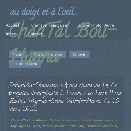
au doigt et à l'oeil...
ChanTal Bou-
Accueil
Chanson Française
D’une Photo l’Autre
Index
Contact
Hanna
Artistes
Chanson Française
Concerts
Forum Léo Ferré
Initiatives-Chansons, « À nos chansons ! », Le
tremplin, demi-finale, 2. Forum Léo Ferré, 11 rue
Barbès, Ivry-sur-Seine, Val-de-Marne. Le 20
mars 2022.
22 mars 2022
in
Artistes
,
Chanson Française
,
Concerts
,
Forum Léo Ferré
Tags:
Agnès Guipont
,
Barbara
,
Belfour
,
Camille Laïly
,
Christiane Courvoisier
,