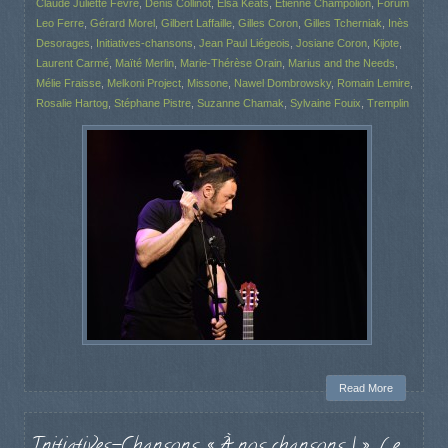
Claude Juliette Fèvre
,
Denis Collinot
,
Elsa Keats
,
Etienne Champolion
,
Forum
Leo Ferre
,
Gérard Morel
,
Gilbert Laffaille
,
Gilles Coron
,
Gilles Tcherniak
,
Inès
Desorages
,
Initiatives-chansons
,
Jean Paul Liégeois
,
Josiane Coron
,
Kijote
,
Laurent Carmé
,
Maïté Merlin
,
Marie-Thérèse Orain
,
Marius and the Needs
,
Mélie Fraisse
,
Melkoni Project
,
Missone
,
Nawel Dombrowsky
,
Romain Lemire
,
Rosalie Hartog
,
Stéphane Pistre
,
Suzanne Chamak
,
Sylvaine Fouix
,
Tremplin
Read More
Initiatives-Chansons, « À nos chansons ! », Le