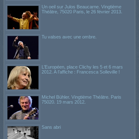
Un oeil sur Julos Beaucarne. Vingtième
Théâtre, 75020 Paris, le 26 février 2013.
Tu valses avec une ombre.
L’Européen, place Clichy les 5 et 6 mars
2012. A l’affiche : Francesca Solleville !
Michel Bühler. Vingtième Théâtre. Paris
75020. 19 mars 2012.
Sans abri