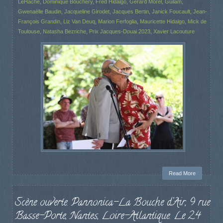
LeHache
,
Dominique Bouchery
,
Fred Hidalgo
,
Gérard Morel
,
Guilam
,
Gwenaëlle Baudin
,
Jacqueline Girodet
,
Jacques Bertin
,
Janick Foucault
,
Jean-
François Grandin
,
Liz Van Deuq
,
Marion Ferfoglia
,
Mauricette Hidalgo
,
Mick de
Toulouse
,
Natasha Bezriche
,
Prix Jacques-Douai 2023
,
Xavier Lacouture
Read More
Scène ouverte. Pannonica-La Bouche d’Air, 9 rue
Basse-Porte, Nantes, Loire-Atlantique. Le 24