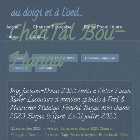
au doigt et à l'oeil...
ChanTal Bou-
Accueil
Chanson Française
D’une Photo l’Autre
Index
Contact
Hanna
Artistes
Barjac m'en chante 2023
Chanson Française
Concerts
Festivals
Prix Jacques-Douai 2023 remis à Chloé Lacan,
Xavier Lacouture et mention spéciale à Fred &
Mauricette Hidalgo. Festival Barjac m’en chante
2023. Barjac, le Gard. Le 31 juillet 2023.
21 septembre 2023
in
Artistes
,
Barjac m'en chante 2023
,
Chanson
Française
,
Concerts
,
Festivals
Tags:
Bernard Keryhuel
,
Bruno Martin
,
Chris