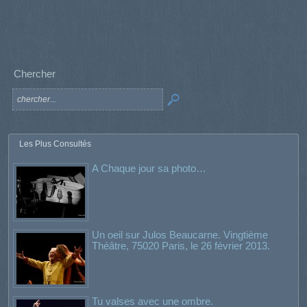
Chercher
Les Plus Consultés
A Chaque jour sa photo…
Un oeil sur Julos Beaucarne. Vingtième
Théâtre, 75020 Paris, le 26 février 2013.
Tu valses avec une ombre.