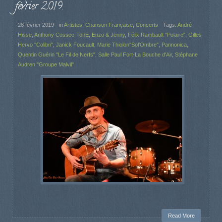
février 2019.
28 février 2019
in
Artistes
,
Chanson Française
,
Concerts
Tags:
André
Hisse
,
Anthony Cossec-TonE
,
Enzo & Jenny
,
Félix Rambault "Polaire"
,
Gilles
Hervo "Colibri"
,
Janick Foucault
,
Marie Thiolon"Sol'Ombre"
,
Pannonica
,
Quentin Guérin "Le Fil de Nerfs"
,
Salle Paul Fort-La Bouche d'Air
,
Stéphane
Audren "Groupe Malvil"
Read More