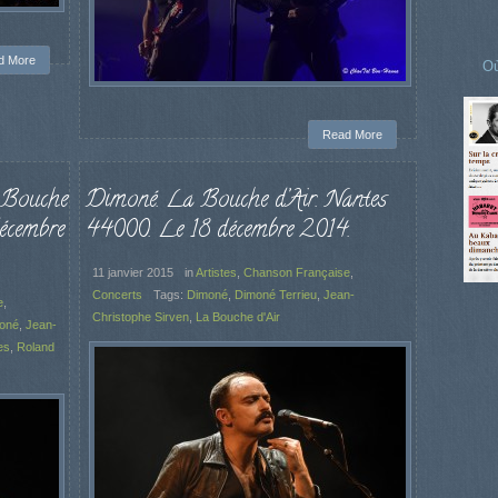
d More
Où
Read More
 Bouche
Dimoné. La Bouche d’Air. Nantes
écembre
44000. Le 18 décembre 2014.
11 janvier 2015
in
Artistes
,
Chanson Française
,
Concerts
Tags:
Dimoné
,
Dimoné Terrieu
,
Jean-
e
,
Christophe Sirven
,
La Bouche d'Air
oné
,
Jean-
es
,
Roland