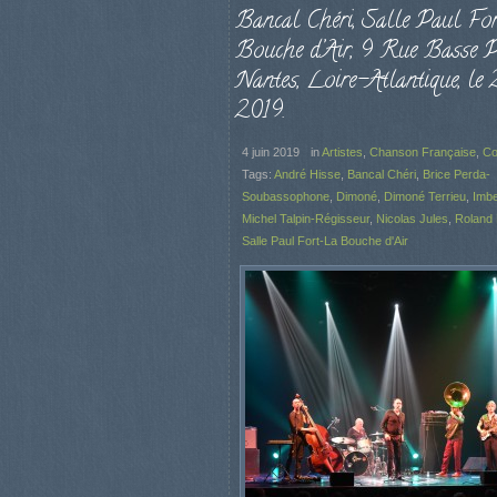
Bancal Chéri, Salle Paul Fo
Bouche d’Air, 9 Rue Basse P
Nantes, Loire-Atlantique, le
2019.
4 juin 2019
in
Artistes
,
Chanson Française
,
Co
Tags:
André Hisse
,
Bancal Chéri
,
Brice Perda-
Soubassophone
,
Dimoné
,
Dimoné Terrieu
,
Imbe
Michel Talpin-Régisseur
,
Nicolas Jules
,
Roland
Salle Paul Fort-La Bouche d'Air