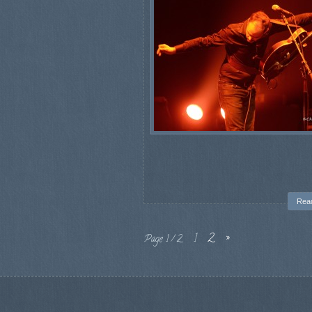
Rea
1
2
»
Page 1 / 2