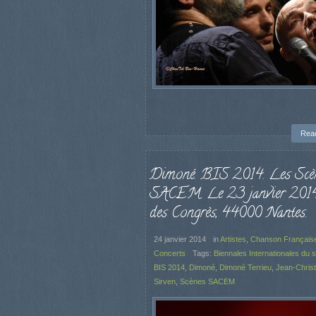
Rea
Dimoné. BIS 2014. Les Scè
SACEM. Le 23 janvier 2014.
des Congrès, 44000 Nantes.
24 janvier 2014
in
Artistes
,
Chanson Français
Concerts
Tags:
Biennales Internationales du 
BIS 2014
,
Dimoné
,
Dimoné Terrieu
,
Jean-Chris
Sirven
,
Scènes SACEM