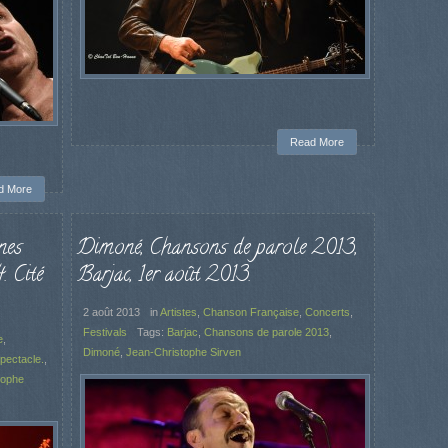
Read More
d More
nes
Dimoné, Chansons de parole 2013,
 Cité
Barjac, 1er août 2013.
2 août 2013
in
Artistes
,
Chanson Française
,
Concerts
,
Festivals
Tags:
Barjac
,
Chansons de parole 2013
,
e
,
Dimoné
,
Jean-Christophe Sirven
spectacle.
,
tophe