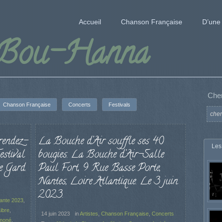
Accueil
Chanson Française
D’une 
 Bou-Hanna
Che
Chanson Française
Concerts
Festivals
 rendez-
La Bouche d’Air souffle ses 40
Les
estival
bougies. La Bouche d’Air-Salle
e Gard.
Paul Fort, 9 Rue Basse Porte,
Nantes, Loire Atlantique. Le 3 juin
2023.
hante 2023
,
ibre
,
14 juin 2023
in
Artistes
,
Chanson Française
,
Concerts
moné
,