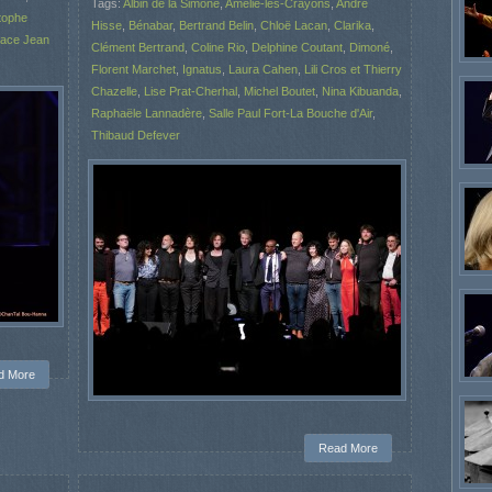
Tags:
Albin de la Simone
,
Amélie-les-Crayons
,
André
tophe
Hisse
,
Bénabar
,
Bertrand Belin
,
Chloë Lacan
,
Clarika
,
pace Jean
Clément Bertrand
,
Coline Rio
,
Delphine Coutant
,
Dimoné
,
Florent Marchet
,
Ignatus
,
Laura Cahen
,
Lili Cros et Thierry
Chazelle
,
Lise Prat-Cherhal
,
Michel Boutet
,
Nina Kibuanda
,
Raphaële Lannadère
,
Salle Paul Fort-La Bouche d'Air
,
Thibaud Defever
d More
Read More