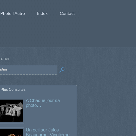
Photo l’Autre
Index
Contact
rcher
 Plus Consultés
A Chaque jour sa
photo…
Un oeil sur Julos
Beaucarne. Vingtième