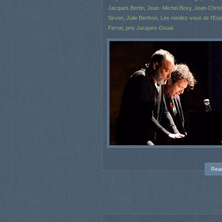
Jacques Bertin
,
Jean -Michel Bovy
,
Jean-Chris
Sirven
,
Julie Berthon
,
Les rendez-vous de l'Es
Ferrat
,
prix Jacques-Douai
Rea