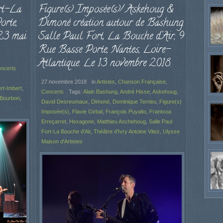
rt-La
Figure(s) Imposée(s)/ Askehoug &
orte,
Dimoné création autour de Bashung.
 23 mai
Salle Paul Fort, La Bouche d’Air, 9
Rue Basse Porte, Nantes, Loire-
Atlantique. Le 13 novembre 2018.
ncerts
27 novembre 2018
in
Artistes
,
Chanson Française
,
rt-Imbert
,
Concerts
Tags:
Alain Bashung
,
André Hisse
,
Askehoug
,
 Bourbon
,
David Desreumaux
,
Dimoné
,
Dominique Terrieu
,
Figure(s)
Imposée(s)
,
Flavie Girbal
,
François Puyalto
,
Frantxoa
Erreçarret
,
Hexagone
,
Matthieu Aschehoug
,
Salle Paul
Fort-La Bouche d'Air
,
Théâtre d'Ivry Antoine Vitez
,
Ulysse
Maison d'Artistes