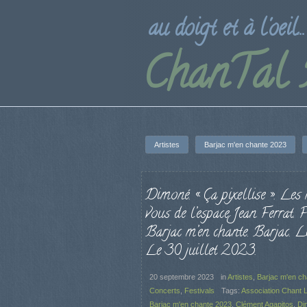
au doigt et à l'oeil...
ChanTal
Artistes
Barjac m'en chante 2023
Dimoné. « Ça pixellise ». Les
vous de l’espace Jean Ferrat. F
Barjac m’en chante. Barjac. L
Le 30 juillet 2023.
20 septembre 2023
in
Artistes
,
Barjac m'en c
Concerts
,
Festivals
Tags:
Association Chant L
Barjac m'en chante 2023
,
Clément Agapitos
,
Di