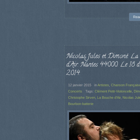
Rea
Nicolas Jules et Dimoné. La
d’Air. Nantes 44000. Le 18 d
2014.
12 janvier 2015
in
Artistes
,
Chanson Français
Concerts
Tags:
Clément Petit-Violoncelle
,
Dim
Christophe Sirven
,
La Bouche d'Air
,
Nicolas Jul
Bourbon-batterie