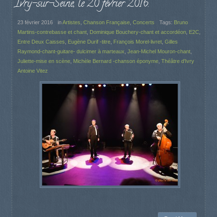
Ivry-sur-Seine, le 20 février 2016.
23 février 2016
in
Artistes
,
Chanson Française
,
Concerts
Tags:
Bruno
Martins-contrebasse et chant
,
Dominique Bouchery-chant et accordéon
,
E2C
,
Entre Deux Caisses
,
Eugène Durif -titre
,
François Morel-livret
,
Gilles
Raymond-chant-guitare- dulcimer à marteaux
,
Jean-Michel Mouron-chant
,
Juliette-mise en scène
,
Michèle Bernard -chanson éponyme
,
Théâtre d'Ivry
Antoine Vitez