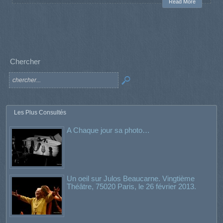
Read More
Chercher
Les Plus Consultés
A Chaque jour sa photo…
Un oeil sur Julos Beaucarne. Vingtième
Théâtre, 75020 Paris, le 26 février 2013.