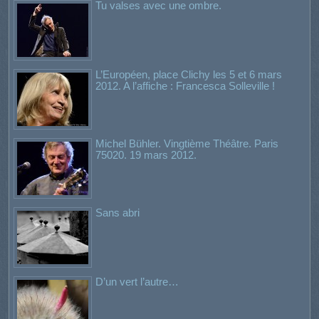
Tu valses avec une ombre.
L’Européen, place Clichy les 5 et 6 mars
2012. A l’affiche : Francesca Solleville !
Michel Bühler. Vingtième Théâtre. Paris
75020. 19 mars 2012.
Sans abri
D’un vert l’autre…