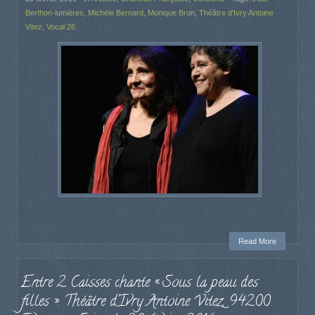
Berthon-lumières
,
Michèle Bernard
,
Monique Brun
,
Théâtre d'Ivry Antoine
Vitez
,
Vocal 26
Read More
Entre 2 Caisses chante « Sous la peau des
filles ». Théâtre d’Ivry Antoine Vitez, 94200