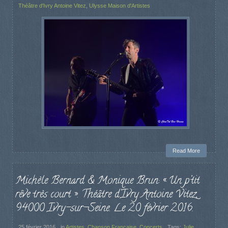
Théâtre d'Ivry Antoine Vitez
,
Ulysse Maison d'Artistes
Read More
Michèle Bernard & Monique Brun: « Un p’tit
rêve très court ». Théâtre d’Ivry Antoine Vitez,
94000 Ivry-sur-Seine. Le 20 février 2016.
25 février 2016
in
Artistes
,
Chanson Française
,
Concerts
Tags:
Julie