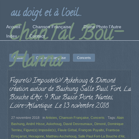
au doigt et à l'oeil...
ChanTal Bou-
Accueil
Chanson Française
D’une Photo l’Autre
Index
Contact
Hanna
Artistes
Chanson Française
Concerts
Figure(s) Imposée(s)/ Askehoug & Dimoné
création autour de Bashung. Salle Paul Fort, La
Bouche d’Air, 9 Rue Basse Porte, Nantes,
Loire-Atlantique. Le 13 novembre 2018.
27 novembre 2018
in
Artistes
,
Chanson Française
,
Concerts
Tags:
Alain
Bashung
,
André Hisse
,
Askehoug
,
David Desreumaux
,
Dimoné
,
Dominique
Terrieu
,
Figure(s) Imposée(s)
,
Flavie Girbal
,
François Puyalto
,
Frantxoa
Erreçarret
,
Hexagone
,
Matthieu Aschehoug
,
Salle Paul Fort-La Bouche d'Air
,