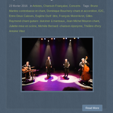
23 février 2016
in
Artistes
,
Chanson Française
,
Concerts
Tags:
Bruno
Martins-contrebasse et chant
,
Dominique Bouchery-chant et accordéon
,
E2C
,
Entre Deux Caisses
,
Eugène Durif -titre
,
François Morel-livret
,
Gilles
Raymond-chant-guitare- dulcimer à marteaux
,
Jean-Michel Mouron-chant
,
Juliette-mise en scène
,
Michèle Bernard -chanson éponyme
,
Théâtre d'Ivry
Antoine Vitez
Read More