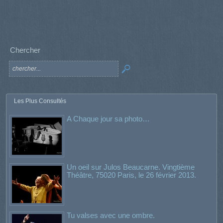
Chercher
Les Plus Consultés
A Chaque jour sa photo…
Un oeil sur Julos Beaucarne. Vingtième
Théâtre, 75020 Paris, le 26 février 2013.
Tu valses avec une ombre.