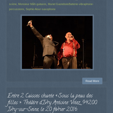
scène
,
Monsieur Mâh-guitares
,
Muriel GasteboisBatterie-vibraphone-
percussions
,
Sophie Alour-saxophone
Read More
Entre 2 Caisses chante « Sous la peau des
filles ». Théâtre d’Ivry Antoine Vitez, 94200
Ivry-sur-Seine, le 20 février 2016.