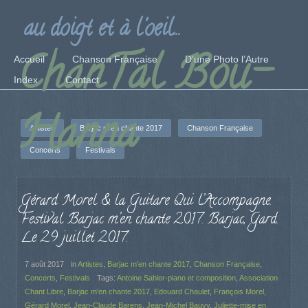
au doigt et à l'oeil...
ChanTal Bou-
Accueil
Chanson Française
D’une Photo l’Autre
Index
Contact
Hanna
Artistes
Barjac m'en chante 2017
Chanson Française
Concerts
Festivals
Gérard Morel & la Guitare Qui l’Accompagne.
Festival Barjac m’en chante 2017. Barjac, Gard.
Le 29 juillet 2017.
7 août 2017
in
Artistes
,
Barjac m'en chante 2017
,
Chanson Française
,
Concerts
,
Festivals
Tags:
Antoine Sahler-piano et composition
,
Association
Chant Libre
,
Barjac m'en chante 2017
,
Edouard Chaulet
,
François Morel
,
Gérard Morel
,
Jean-Claude Barens
,
Jean-Michel Bauvy
,
Juliette-mise en