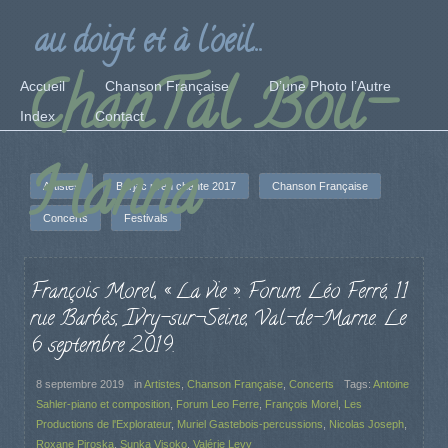
au doigt et à l'oeil...
ChanTal Bou-
Accueil
Chanson Française
D’une Photo l’Autre
Index
Contact
Hanna
Artistes
Barjac m'en chante 2017
Chanson Française
Concerts
Festivals
François Morel, « La vie ». Forum Léo Ferré, 11
rue Barbès, Ivry-sur-Seine, Val-de-Marne. Le
6 septembre 2019.
8 septembre 2019
in
Artistes
,
Chanson Française
,
Concerts
Tags:
Antoine
Sahler-piano et composition
,
Forum Leo Ferre
,
François Morel
,
Les
Productions de l'Explorateur
,
Muriel Gastebois-percussions
,
Nicolas Joseph
,
Roxane Piroska
,
Sunka Visoko
,
Valérie Levy