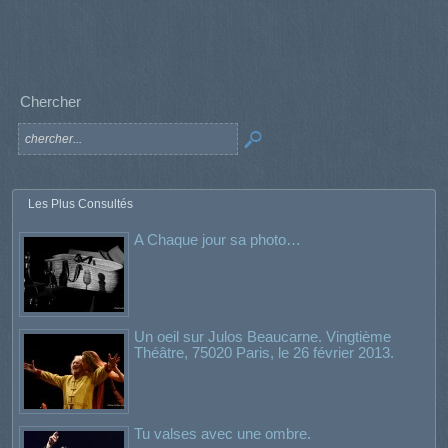
Chercher
Les Plus Consultés
A Chaque jour sa photo…
Un oeil sur Julos Beaucarne. Vingtième
Théâtre, 75020 Paris, le 26 février 2013.
Tu valses avec une ombre.