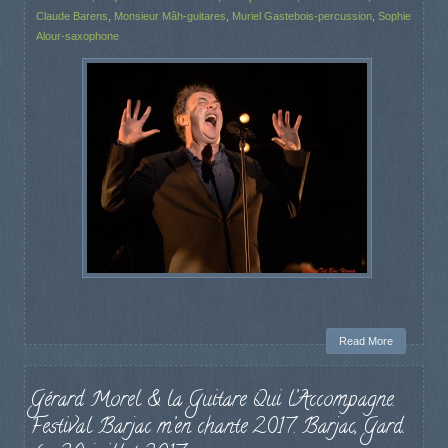
Claude Barens
,
Monsieur Mâh-guitares
,
Muriel Gastebois-percussion
,
Sophie
Alour-saxophone
Read More
Gérard Morel & la Guitare Qui l’Accompagne.
Festival Barjac m’en chante 2017. Barjac, Gard.