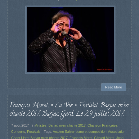
Read More
François Morel, « La Vie ». Festival Barjac m’en
chante 2017. Barjac, Gard. Le 29 juillet 2017.
7 août 2017
in
Artistes
,
Barjac m'en chante 2017
,
Chanson Française
,
Concerts
,
Festivals
Tags:
Antoine Sahler-piano et composition
,
Association
Chant Libre
,
Barjac m'en chante 2017
,
François Morel
,
Gérard Morel
,
Jean-