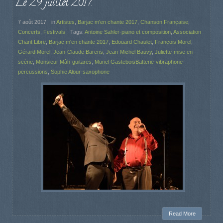
Le 29 juillet 2017.
7 août 2017
in
Artistes
,
Barjac m'en chante 2017
,
Chanson Française
,
Concerts
,
Festivals
Tags:
Antoine Sahler-piano et composition
,
Association
Chant Libre
,
Barjac m'en chante 2017
,
Edouard Chaulet
,
François Morel
,
Gérard Morel
,
Jean-Claude Barens
,
Jean-Michel Bauvy
,
Juliette-mise en
scène
,
Monsieur Mâh-guitares
,
Muriel GasteboisBatterie-vibraphone-
percussions
,
Sophie Alour-saxophone
Read More