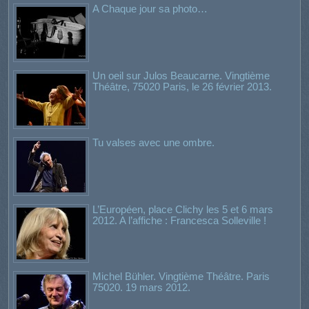
A Chaque jour sa photo…
Un oeil sur Julos Beaucarne. Vingtième
Théâtre, 75020 Paris, le 26 février 2013.
Tu valses avec une ombre.
L’Européen, place Clichy les 5 et 6 mars
2012. A l’affiche : Francesca Solleville !
Michel Bühler. Vingtième Théâtre. Paris
75020. 19 mars 2012.