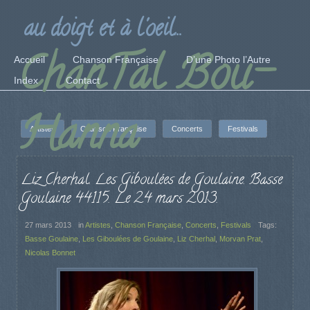
au doigt et à l'oeil...
ChanTal Bou-
Accueil
Chanson Française
D’une Photo l’Autre
Index
Contact
Hanna
Artistes
Chanson Française
Concerts
Festivals
Liz Cherhal. Les Giboulées de Goulaine. Basse
Goulaine 44115. Le 24 mars 2013.
27 mars 2013
in
Artistes
,
Chanson Française
,
Concerts
,
Festivals
Tags:
Basse Goulaine
,
Les Giboulées de Goulaine
,
Liz Cherhal
,
Morvan Prat
,
Nicolas Bonnet