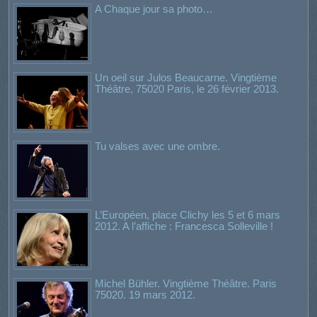
A Chaque jour sa photo…
Un oeil sur Julos Beaucarne. Vingtième
Théâtre, 75020 Paris, le 26 février 2013.
Tu valses avec une ombre.
L’Européen, place Clichy les 5 et 6 mars
2012. A l’affiche : Francesca Solleville !
Michel Bühler. Vingtième Théâtre. Paris
75020. 19 mars 2012.