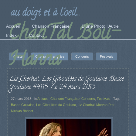
au doigt et à l'oeil...
ChanTal Bou-
Accueil
Chanson Française
D’une Photo l’Autre
Index
Contact
Hanna
Artistes
Chanson Française
Concerts
Festivals
Liz Cherhal. Les Giboulées de Goulaine. Basse
Goulaine 44115. Le 24 mars 2013.
27 mars 2013
in
Artistes
,
Chanson Française
,
Concerts
,
Festivals
Tags:
Basse Goulaine
,
Les Giboulées de Goulaine
,
Liz Cherhal
,
Morvan Prat
,
Nicolas Bonnet