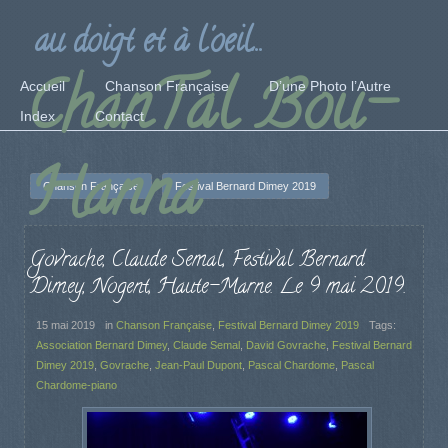
au doigt et à l'oeil...
ChanTal Bou-
Accueil
Chanson Française
D’une Photo l’Autre
Index
Contact
Hanna
Chanson Française
Festival Bernard Dimey 2019
Govrache, Claude Semal, Festival Bernard
Dimey, Nogent, Haute-Marne. Le 9 mai 2019.
15 mai 2019
in
Chanson Française
,
Festival Bernard Dimey 2019
Tags:
Association Bernard Dimey
,
Claude Semal
,
David Govrache
,
Festival Bernard
Dimey 2019
,
Govrache
,
Jean-Paul Dupont
,
Pascal Chardome
,
Pascal
Chardome-piano