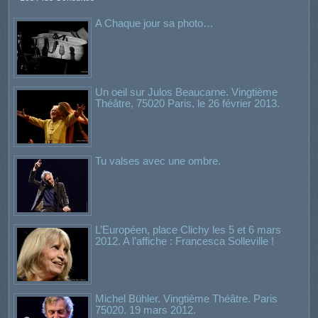
A Chaque jour sa photo…
Un oeil sur Julos Beaucarne. Vingtième
Théâtre, 75020 Paris, le 26 février 2013.
Tu valses avec une ombre.
L’Européen, place Clichy les 5 et 6 mars
2012. A l’affiche : Francesca Solleville !
Michel Bühler. Vingtième Théâtre. Paris
75020. 19 mars 2012.