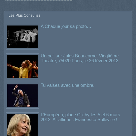
Les Plus Consultés
A Chaque jour sa photo…
Un oeil sur Julos Beaucarne. Vingtième
Théâtre, 75020 Paris, le 26 février 2013.
Tu valses avec une ombre.
L’Européen, place Clichy les 5 et 6 mars
2012. A l’affiche : Francesca Solleville !