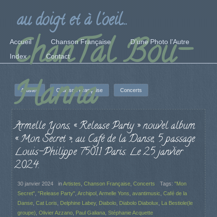
au doigt et à l'oeil...
ChanTal Bou-
Accueil
Chanson Française
D’une Photo l’Autre
Index
Contact
Hanna
Artistes
Chanson Française
Concerts
Armelle Yons, « Release Party » nouvel album
« Mon Secret », au Café de la Danse, 5 passage
Louis-Philippe 75011 Paris. Le 25 janvier
2024.
30 janvier 2024
in
Artistes
,
Chanson Française
,
Concerts
Tags:
"Mon
Secret"
,
"Release Party"
,
Archipol
,
Armelle Yons
,
avantimusic
,
Café de la
Danse
,
Cat Loris
,
Delphine Labey
,
Diabolo
,
Diabolo Diabolux
,
La Bestiole(le
groupe)
,
Olivier Azzano
,
Paul Galiana
,
Stéphanie Acquette