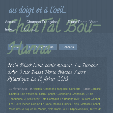
au doigt et à l'oeil...
ChanTal Bou-
Accueil
Chanson Française
D’une Photo l’Autre
Index
Contact
Hanna
Artistes
Chanson Française
Concerts
Nola Black Soul, conte musical. La Bouche
d’Air, 9 rue Basse Porte, Nantes, Loire-
Atlantique. Le 18 février 2018.
19 février 2018
in
Artistes
,
Chanson Française
,
Concerts
Tags:
Caroline
Chotard-Tout s'Métisse
,
Clara Pannet
,
Gwendoline Grandjean
,
JB de
Tonquédec
,
Justin Parsy
,
Kate Combault
,
La Bouche d'Air
,
Laurent Gachet
,
Les Deux-Pièces Cuisine-Le Blanc-Mesnil
,
Ludovic Leleu
,
Mathilde Ponnet-
Villes des Musiques du Monde
,
Nola Black Soul
,
Philippe Anicaux
,
Terres de