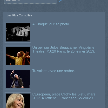
Les Plus Consultés
A Chaque jour sa photo…
Un oeil sur Julos Beaucarne. Vingtième
Théâtre, 75020 Paris, le 26 février 2013.
Tu valses avec une ombre.
L’Européen, place Clichy les 5 et 6 mars
2012. A l’affiche : Francesca Solleville !