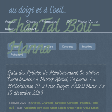
au doigt et à l'oeil...
ChanTal Bou-
Accueil
Chanson Française
D’une Photo l’Autre
Index
Contact
Hanna
Artistes
Chanson Française
Concerts
Insolites
Poing levé
Gala des Artistes de Ménilmontant, 5e édition.
Carte blanche à Patrick Abrial, 2e partie. La
Bellevilloise, 19-21 rue Boyer, 75020 Paris. Le
15 décembre 2019.
6 janvier 2020
in
Artistes
,
Chanson Française
,
Concerts
,
Insolites
,
Poing
levé
Tags:
Abdelkrim-com asso
,
Albert Sellem
,
Annie Nobel
,
Arthur Simon-