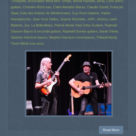
Trompette
,
Association Ménil Mon Temps
,
Benoit Hamelin
,
Béral
,
Chris Berry-
guitare
,
Christine Roch-sax
,
Claire Adrados-Basse
,
Claudio Zaretti
,
François
Staal
,
Gala des Artistes de Ménilmontant
,
Guy Roch-batterie
,
Hakim
Hamadouche
,
Jean-Yves Hellou
,
Jeanne Rochette
,
JePh
,
Jérémy Lainé-
Batterie
,
Jye
,
La Bellevilloise
,
Patrick Abrial
,
Paul Jothy-Guitare
,
Raphaël
Dausse-Basse & seconde guitare
,
Raphaêl Dumas-guitare
,
Sarah Olivier
,
Stephen Harrison-basse
,
Stephen Harrison-contrebasse
,
Thibault Abrial
,
Thom Ménil-com asso
Read More