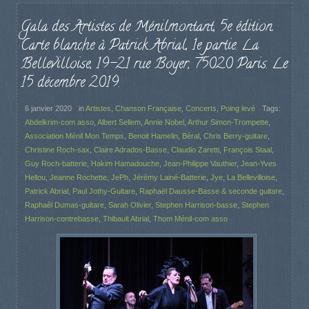
Gala des Artistes de Ménilmontant, 5e édition.
Carte blanche à Patrick Abrial, 1e partie. La
Bellevilloise, 19-21 rue Boyer, 75020 Paris. Le
15 décembre 2019.
6 janvier 2020
in
Artistes
,
Chanson Française
,
Concerts
,
Poing levé
Tags:
Abdelkrim-com asso
,
Albert Sellem
,
Annie Nobel
,
Arthur Simon-Trompette
,
Association Ménil Mon Temps
,
Benoit Hamelin
,
Béral
,
Chris Berry-guitare
,
Christine Roch-sax
,
Claire Adrados-Basse
,
Claudio Zaretti
,
François Staal
,
Guy Roch-batterie
,
Hakim Hamadouche
,
Jean-Philippe Vauthier
,
Jean-Yves
Hellou
,
Jeanne Rochette
,
JePh
,
Jérémy Lainé-Batterie
,
Jye
,
La Bellevilloise
,
Patrick Abrial
,
Paul Jothy-Guitare
,
Raphaël Dausse-Basse & seconde guitare
,
Raphaêl Dumas-guitare
,
Sarah Olivier
,
Stephen Harrison-basse
,
Stephen
Harrison-contrebasse
,
Thibault Abrial
,
Thom Ménil-com asso