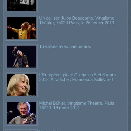
Un oeil sur Julos Beaucarne. Vingtième
Théâtre, 75020 Paris, le 26 février 2013.
Tu valses avec une ombre.
L’Européen, place Clichy les 5 et 6 mars
2012. A l’affiche : Francesca Solleville !
Michel Bühler. Vingtième Théâtre. Paris
75020. 19 mars 2012.