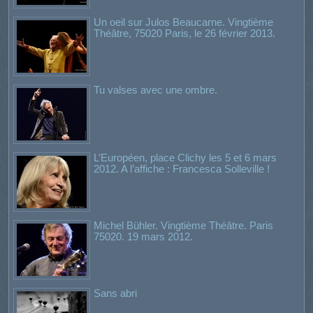
Un oeil sur Julos Beaucarne. Vingtième
Théâtre, 75020 Paris, le 26 février 2013.
Tu valses avec une ombre.
L’Européen, place Clichy les 5 et 6 mars
2012. A l’affiche : Francesca Solleville !
Michel Bühler. Vingtième Théâtre. Paris
75020. 19 mars 2012.
Sans abri