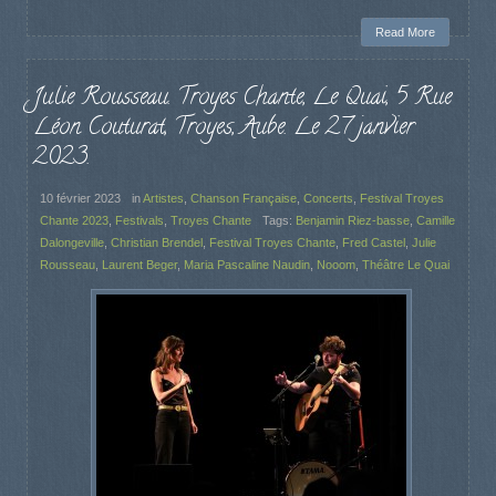
Read More
Julie Rousseau. Troyes Chante, Le Quai, 5 Rue
Léon Couturat, Troyes, Aube. Le 27 janvier
2023.
10 février 2023
in
Artistes
,
Chanson Française
,
Concerts
,
Festival Troyes
Chante 2023
,
Festivals
,
Troyes Chante
Tags:
Benjamin Riez-basse
,
Camille
Dalongeville
,
Christian Brendel
,
Festival Troyes Chante
,
Fred Castel
,
Julie
Rousseau
,
Laurent Beger
,
Maria Pascaline Naudin
,
Nooom
,
Théâtre Le Quai