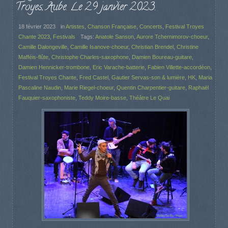
Troyes, Aube. Le 29 janvier 2023.
18 février 2023
in
Artistes
,
Chanson Française
,
Concerts
,
Festival Troyes
Chante 2023
,
Festivals
Tags:
Anatole Sanson
,
Aurore Tchernimorov-choeur
,
Camille Dalongeville
,
Camille Isanove-choeur
,
Christian Brendel
,
Christine
Mafféis-flûte
,
Christophe Charles-saxophone
,
Damien Boureau-guitare
,
Damien Hennicker-trombone
,
Eric Varache-batterie
,
Fabien Villette-accordéon
,
Festival Troyes Chante
,
Fred Castel
,
Gautier Servas-son & lumière
,
HK
,
Maria
Pascaline Naudin
,
Marie Riegel-choeur
,
Quentin Charpentier-guitare
,
Raphaël
Fauquier-saxophoniste
,
Teddy Moire-basse
,
Théâtre Le Quai