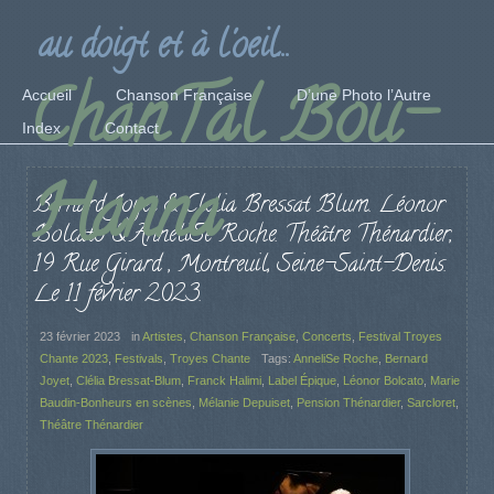
au doigt et à l'oeil...
ChanTal Bou-
Accueil
Chanson Française
D’une Photo l’Autre
Index
Contact
Hanna
Bernard Joyet & Clelia Bressat Blum. Léonor
Bolcato & AnneliSe Roche. Théâtre Thénardier,
19 Rue Girard , Montreuil, Seine-Saint-Denis.
Le 11 février 2023.
23 février 2023
in
Artistes
,
Chanson Française
,
Concerts
,
Festival Troyes
Chante 2023
,
Festivals
,
Troyes Chante
Tags:
AnneliSe Roche
,
Bernard
Joyet
,
Clélia Bressat-Blum
,
Franck Halimi
,
Label Épique
,
Léonor Bolcato
,
Marie
Baudin-Bonheurs en scènes
,
Mélanie Depuiset
,
Pension Thénardier
,
Sarcloret
,
Théâtre Thénardier