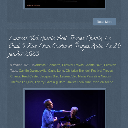
Read More
Laurent Viel chante Brel. Troyes Chante, Le
Quai, 5 Rue Léon Couturat, Troyes, Aube. Le 26
janvier 2023.
9 février 2023
in
Artistes
,
Concerts
,
Festival Troyes Chante 2023
,
Festivals
Tags:
Camille Dalongeville
,
Cathy Lohe
,
Christian Brendel
,
Festival Troyes
Chante
,
Fred Castel
,
Jacques Brel
,
Laurent Viel
,
Maria Pascaline Naudin
,
Théâtre Le Quai
,
Thierry Garcia-guitare
,
Xavier Lacouture -mise en scène