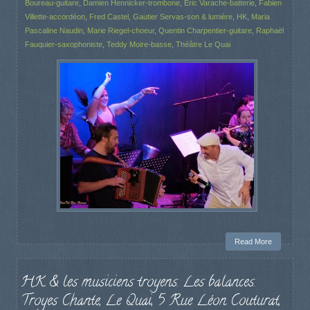
Boureau-guitare
,
Damien Hennicker-trombone
,
Eric Varache-batterie
,
Fabien
Villette-accordéon
,
Fred Castel
,
Gautier Servas-son & lumière
,
HK
,
Maria
Pascaline Naudin
,
Marie Riegel-choeur
,
Quentin Charpentier-guitare
,
Raphaël
Fauquier-saxophoniste
,
Teddy Moire-basse
,
Théâtre Le Quai
Read More
HK & les musiciens troyens. Les balances.
Troyes Chante, Le Quai, 5 Rue Léon Couturat,