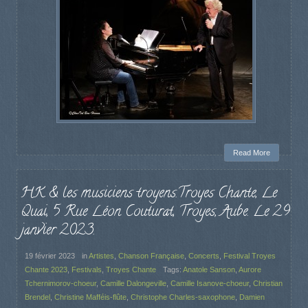
Read More
HK & les musiciens troyens.Troyes Chante, Le
Quai, 5 Rue Léon Couturat, Troyes, Aube. Le 29
janvier 2023.
19 février 2023
in
Artistes
,
Chanson Française
,
Concerts
,
Festival Troyes
Chante 2023
,
Festivals
,
Troyes Chante
Tags:
Anatole Sanson
,
Aurore
Tchernimorov-choeur
,
Camille Dalongeville
,
Camille Isanove-choeur
,
Christian
Brendel
,
Christine Mafféis-flûte
,
Christophe Charles-saxophone
,
Damien